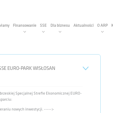
cja Rozwoju Przemysłu S.A
iałamy
Finansowanie
SSE
Dla biznesu
Aktualności
O ARP
SSE EURO-PARK WISŁOSAN
obrzeskiej Specjalnej Strefie Ekonomicznej EURO-
parciu:
eraniu nowych inwestycji. ----->