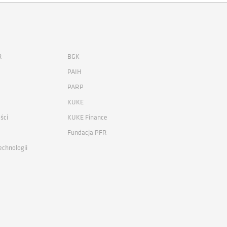
R
BGK
PAIH
PARP
KUKE
ści
KUKE Finance
Fundacja PFR
echnologii