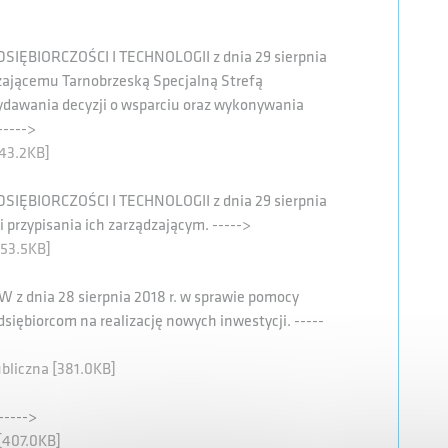
BIORCZOŚCI I TECHNOLOGII z dnia 29 sierpnia
dzającemu Tarnobrzeską Specjalną Strefą
dawania decyzji o wsparciu oraz wykonywania
----->
243.2KB]
BIORCZOŚCI I TECHNOLOGII z dnia 29 sierpnia
i przypisania ich zarządzającym. ----->
253.5KB]
dnia 28 sierpnia 2018 r. w sprawie pomocy
siębiorcom na realizację nowych inwestycji. -----
liczna [381.0KB]
----->
[407.0KB]