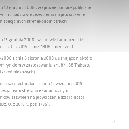
a 10 grudnia 2008r. w sprawie pomocy publicznej
ącym na podstawie zezwolenia na prowadzenie
ch specjalnych stref ekonomicznych
a 15 grudnia 2008r. w sprawie tarnobrzeskiej
. Dz.U. z 2015 r., poz. 1306 - późn. zm.)
2008 z dnia 6 sierpnia 2008 r. uznające niektóre
m rynkiem w zastosowaniu art. 87 i 88 Traktatu
yłączeń blokowych).
zości i Technologii z dnia 12 września 2019 r.
specjalnymi strefami ekonomicznymi
unków zezwoleń na prowadzenie działalności
z. U. z 2019 r., poz. 1785),