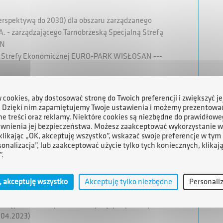
perspektywą do 2030) dla obszaru zarządzanego
. - zarządzającego Tarnobrzeską Specjalną Strefą
AN
ej Strefy Ekonomicznej EURO-PARK WISŁOSAN ---
cookies, aby dostosować stronę do Twoich preferencji i zwiększyć je
. Dzięki nim zapamiętujemy Twoje ustawienia i możemy prezentowa
e treści oraz reklamy. Niektóre cookies są niezbędne do prawidłowe
alność TSSE na podstawie zezwolenia:
ewnienia jej bezpieczeństwa. Możesz zaakceptować wykorzystanie w
 klikając „OK, akceptuję wszystko”, wskazać swoje preferencje w tym 
. o specjalnych strefach ekonomicznych
sonalizacja”, lub zaakceptować użycie tylko tych koniecznych, klikaj
”.
o zmianie ustawy o specjalnych strefach
, akceptuję wszystko
Akceptuję tylko niezbędne
Personali
z. U. Nr 188, poz. 1840 z poźn. zmianami)
 postępowaniu w sprawach dotyczących pomocy
3.04.2023)