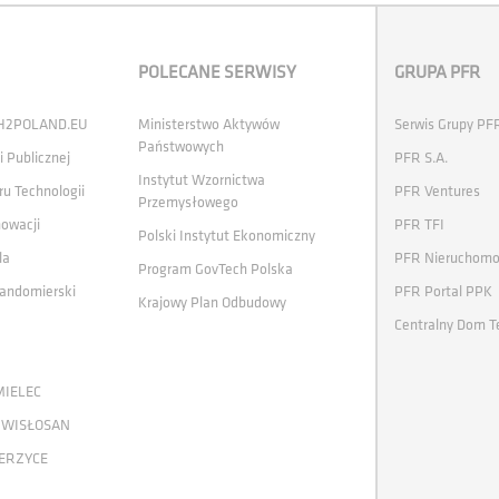
POLECANE SERWISY
GRUPA PFR
 H2POLAND.EU
Ministerstwo Aktywów
Serwis Grupy PF
Państwowych
i Publicznej
PFR S.A.
Instytut Wzornictwa
ru Technologii
PFR Ventures
Przemysłowego
nowacji
PFR TFI
Polski Instytut Ekonomiczny
la
PFR Nieruchomo
Program GovTech Polska
andomierski
PFR Portal PPK
Krajowy Plan Odbudowy
Centralny Dom T
MIELEC
 WISŁOSAN
ERZYCE