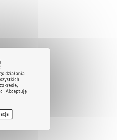
j
ć
go działania
szystkich
zakresie,
ąc „Akceptuję
zacja