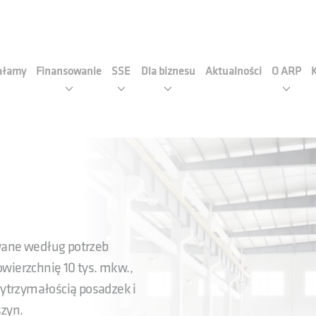
cja Rozwoju Przemysłu S.A
iałamy
Finansowanie
SSE
Dla biznesu
Aktualności
O ARP
wane według potrzeb
wierzchnię 10 tys. mkw.,
wytrzymałością posadzek i
zyn.