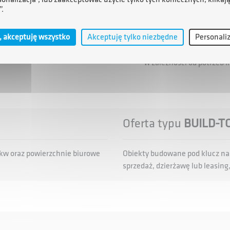
”.
Powierzchnie od 1 tys. do 
Budowa obiektu według po
, akceptuję wszystko
Akceptuję tylko niezbędne
Personali
Udostępnianie nieruchom
w zależności od potrzeb 
Oferta typu
BUILD-T
w oraz powierzchnie biurowe
Obiekty budowane pod klucz na
sprzedaż, dzierżawę lub leasing