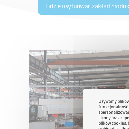
Gdzie usytuować zakład produ
Używamy plików 
funkcjonalność
spersonalizowan
strony oraz zap
plików cookies,
wybierając „Per