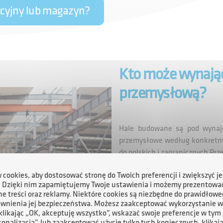
kcyjny lub magazyn?
Kto może wynająć
przemysłową?
Hale budowane są pod wynaje
przemysłowe według konkretny
do polskich i zagranicznych Pr
Jakie są zalety nasze
cookies, aby dostosować stronę do Twoich preferencji i zwiększyć je
. Dzięki nim zapamiętujemy Twoje ustawienia i możemy prezentowa
Gotowe nieruchomości.
e treści oraz reklamy. Niektóre cookies są niezbędne do prawidłowe
ewnienia jej bezpieczeństwa. Możesz zaakceptować wykorzystanie w
Duży wybór dogodnych lok
 klikając „OK, akceptuję wszystko”, wskazać swoje preferencje w tym 
sonalizacja”, lub zaakceptować użycie tylko tych koniecznych, klikaj