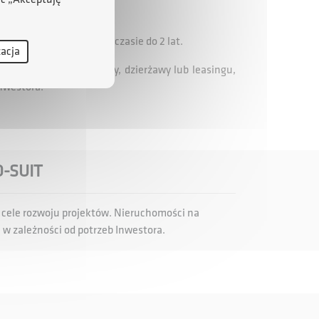
11 tys. mkw.
trzeb Przedsiębiorcy w czasie do 2 lat.
zacja
ości w formie sprzedaży, dzierżawy lub leasingu,
Inwestora.
O-SUIT
 cele rozwoju projektów. Nieruchomości na
, w zależności od potrzeb Inwestora.