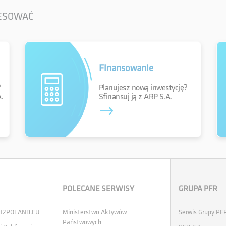
RESOWAĆ
Finansowanie
?
Planujesz nową inwestycję?
.
Sfinansuj ją z ARP S.A.
POLECANE SERWISY
GRUPA PFR
 H2POLAND.EU
Ministerstwo Aktywów
Serwis Grupy PF
Państwowych