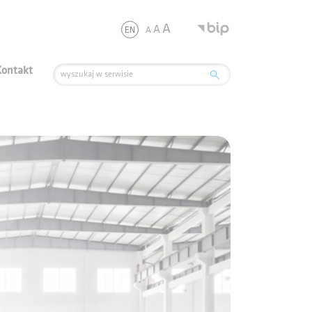
.
A
A
A
EN
Kontakt