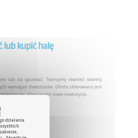
 lub kupić halę
m lub na sprzedaż. Tworzymy również obiekty
ch wymagań Inwestorów. Oferta skierowana jest
zedsiębiorców, planujących nowe inwestycje.
j oferty?
j
ć
go działania
szystkich
alizacji.
zakresie,
ąc „Akceptuję