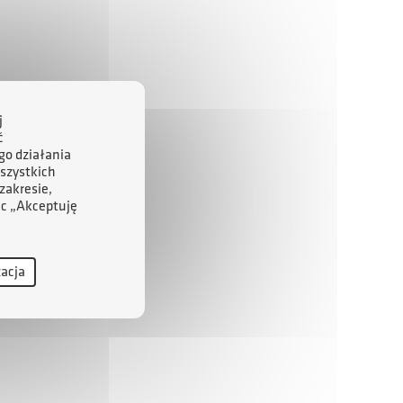
j
ć
go działania
szystkich
zakresie,
ąc „Akceptuję
zacja