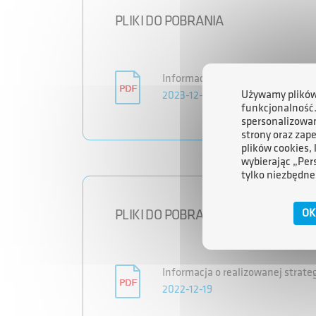
PLIKI DO POBRANIA
Informacja o realizowanej strate
Używamy plików 
2023-12-05
funkcjonalność
spersonalizowan
strony oraz zap
plików cookies,
wybierając „Per
tylko niezbędne
PLIKI DO POBRANIA
OK
Informacja o realizowanej strate
2022-12-19