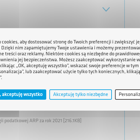
gii podatkowej ARP za rok 2022 [224.0KB]
cookies, aby dostosować stronę do Twoich preferencji i zwiększyć je
. Dzięki nim zapamiętujemy Twoje ustawienia i możemy prezentowa
e treści oraz reklamy. Niektóre cookies są niezbędne do prawidłowe
ewnienia jej bezpieczeństwa. Możesz zaakceptować wykorzystanie w
 klikając „OK, akceptuję wszystko”, wskazać swoje preferencje w tym 
sonalizacja”, lub zaakceptować użycie tylko tych koniecznych, klikaj
”.
, akceptuję wszystko
Akceptuję tylko niezbędne
Personali
gii podatkowej ARP za rok 2021 [216.1KB]