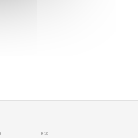
R
BGK