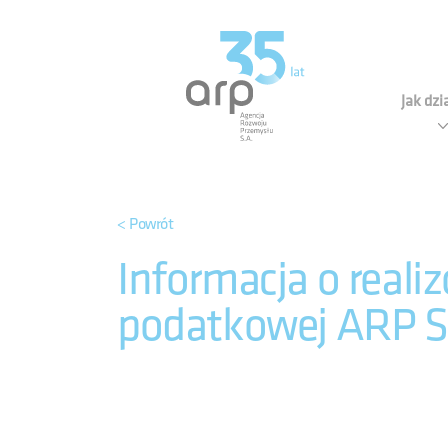
Panel zarządzania plikami cookies
Agen
Jak dz
< Powrót
Informacja o reali
podatkowej ARP S