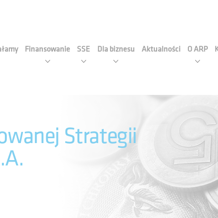
cja Rozwoju Przemysłu S.A
iałamy
Finansowanie
SSE
Dla biznesu
Aktualności
O ARP
zowanej Strategii
.A.