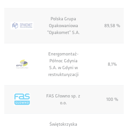
Polska Grupa
Opakowaniowa
89,58 %
"Opakomet" S.A.
Energomontaż-
Północ Gdynia
8,1%
S.A. w Gdyni w
restrukturyzacji
FAS Głowno sp. z
100 %
o.o.
Świętokrzyska