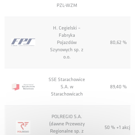
PZL-WZM
H. Cegielski –
Fabryka
Pojazdów
80,62 %
Szynowych sp. z
o.o.
SSE Starachowice
S.A. w
89,40 %
Starachowicach
POLREGIO S.A.
(dawne Przewozy
50 % +1 akcja
Regionalne sp. z