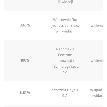
likwidacji
Walcownia Rur
0,45 %
Jedność sp. z o.o.
w likwidac
w likwidacji
Radomskie
Centrum
100%
Innowacji i
w likwidac
Technologii sp. z
o.o.
Stocznia Gdynia
w upadłoś
8,81 %
S.A.
likwidacyj