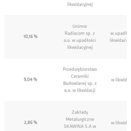
likwidacyjnej
Unimor
Radiocom sp. z
w upadłoś
10,16 %
o.o. w upadłości
likwidacyj
likwidacyjnej
Przedsiębiorstwo
Ceramiki
9,04 %
w likwidac
Budowlanej sp. z
o.o. w likwidacji
Zakłady
Metalurgiczne
2,86 %
w likwidac
SKAWINA S.A w