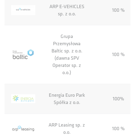
ARP E-VEHICLES
100 %
sp. z o.o.
Grupa
Przemysłowa
Baltic sp. z o.o.
100 %
(dawna SPV
Operator sp. z
o.o.)
Energia Euro Park
100%
Spółka z o.o.
ARP Leasing sp. z
100 %
o.o.