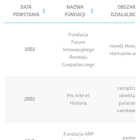
DATA
NAZWA
OBSZAR
POWSTANIA
FUNDACJI
DZIAŁALNOŚC
Fundacja
Forum
rozwój ekosy
2002
Innowacyjnego
startupów w P
Rozwoju
Gospodarczego
zarządzan
Pro Arte et
obiektam
2002
Historia
pałacowo
zamkowym
Fundacja ARP
pomoc