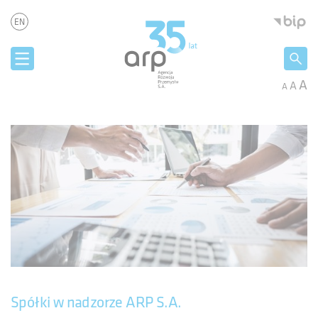
Panel zarządzania plikami cookies
Agencja 
EN
A
A
A
Spółki w nadzorze ARP S.A.