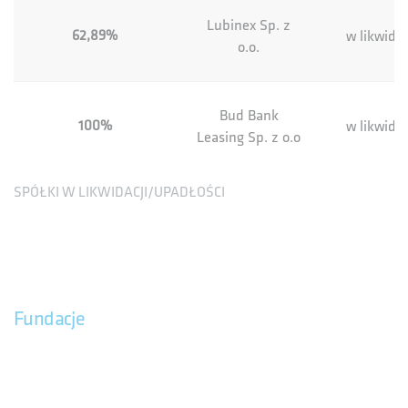
Lubinex Sp. z
62,89%
w likwidac
o.o.
Bud Bank
100%
w likwidac
Leasing Sp. z o.o
SPÓŁKI W LIKWIDACJI/UPADŁOŚCI
Fundacje