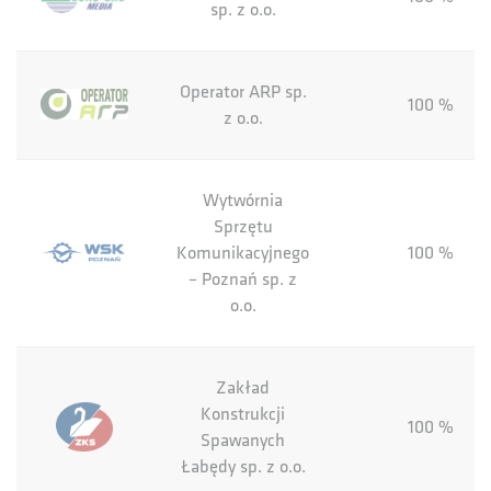
sp. z o.o.
Operator ARP sp.
100 %
z o.o.
Wytwórnia
Sprzętu
Komunikacyjnego
100 %
– Poznań sp. z
o.o.
Zakład
Konstrukcji
100 %
Spawanych
Łabędy sp. z o.o.