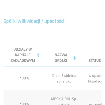
Spółki w likwidacji / upadłości
UDZIAŁY W
KAPITALE
NAZWA
ZAKŁADOWYM
SPÓŁKI
STATUS
Diora Świdnica
w upadłoś
100%
sp. z o.o.
likwidacyj
MESKO-ROL Sp.
100%
z o.o. w
w likwidac