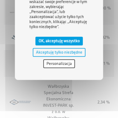
Gryf
wskazać swoje preferencje w tym
zakresie, wybierając
Nieruchomości
35,00 %
„Personalizacja”, lub
sp. z o.o.
zaakceptować użycie tylko tych
koniecznych, klikając „Akceptuję
tylko niezbędne”.
Polska Grupa
13,92%
Zbrojeniowa S.A.
OK, akceptuję wszystko
Akceptuję tylko niezbędne
Polski Holding
15,11 %
Personalizacja
Obronny sp. z o.o.
Wałbrzyska
Specjalna Strefa
Ekonomiczna
2,34 %
INVEST-PARK sp.
z o.o. w
Wałbrzychu