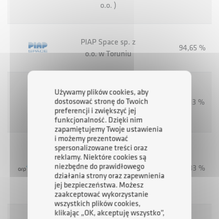
o.o. )
PIAP Space sp. z
94,65 %
o.o. w Toruniu
Polskie Zakłady
Używamy plików cookies, aby
dostosować stronę do Twoich
Zbożowe PZZ w
39,13 %
preferencji i zwiększyć jej
Krakowie S.A.
funkcjonalność. Dzięki nim
zapamiętujemy Twoje ustawienia
i możemy prezentować
spersonalizowane treści oraz
RFK Sp. z o.o.
reklamy. Niektóre cookies są
(dawna ARP
niezbędne do prawidłowego
33,33 %
Doradztwo Sp. z
działania strony oraz zapewnienia
jej bezpieczeństwa. Możesz
o.o.)
zaakceptować wykorzystanie
wszystkich plików cookies,
klikając „OK, akceptuję wszystko”,