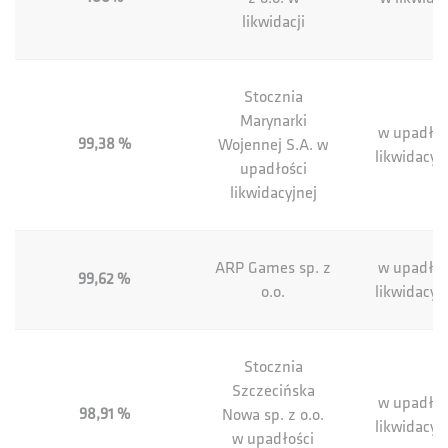
likwidacji
Stocznia
Marynarki
w upadłoś
99,38 %
Wojennej S.A. w
likwidacyj
upadłości
likwidacyjnej
ARP Games sp. z
w upadłoś
99,62 %
o.o.
likwidacyj
Stocznia
Szczecińska
w upadłoś
98,91 %
Nowa sp. z o.o.
likwidacyj
w upadłości