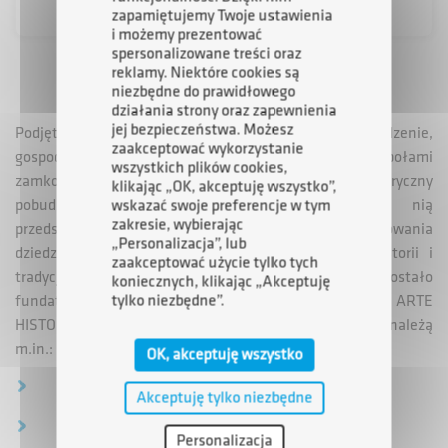
zapamiętujemy Twoje ustawienia
i możemy prezentować
spersonalizowane treści oraz
reklamy. Niektóre cookies są
niezbędne do prawidłowego
działania strony oraz zapewnienia
jej bezpieczeństwa. Możesz
Podjęte przez ARP S.A. wyzwania to nie tylko prowadzenie,
zaakceptować wykorzystanie
gospodarowanie i zarządzanie zabytkowymi zespołami
wszystkich plików cookies,
zamkowo-parkowymi, lecz także dbanie o punkt historyczny
klikając „OK, akceptuję wszystko”,
pobudzający lokalną turystykę i związaną z nią
wskazać swoje preferencje w tym
zakresie, wybierając
przedsiębiorczość. To także działania na rzecz zachowania
„Personalizacja”, lub
dziedzictwa kulturowego Polski, promowania jej historii i
zaakceptować użycie tylko tych
tradycji. Z zamiarem realizacji tych celów, ARP S.A. zostało
koniecznych, klikając „Akceptuję
tylko niezbędne”.
fundatorem ustanowionej w 2014 roku Fundacji PRO ARTE
HISTORIA z siedzibą w Krasiczynie. Do zadań fundacji należą
m.in.:
OK, akceptuję wszystko
opieka nad zabytkami,
Akceptuję tylko niezbędne
ochrona dóbr kultury i sztuki,
Personalizacja