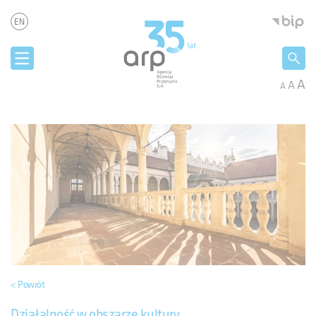
Panel zarządzania plikami cookies
Agencja 
EN
A
A
A
< Powrót
Działalność w obszarze kultury