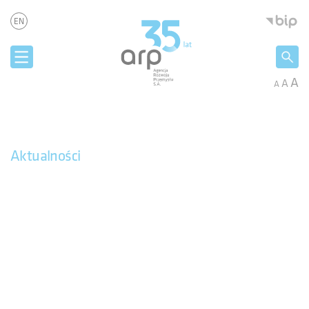
Panel zarządzania plikami cookies
Agencja 
EN
A
A
A
Aktualności