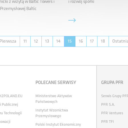
icki z wizytą w Baltic Towers i
i rozwój spółki
 Przemysłowej Baltic
Pierwsza
11
12
13
14
15
16
17
18
Ostatni
POLECANE SERWISY
GRUPA PFR
 H2POLAND.EU
Ministerstwo Aktywów
Serwis Grupy PF
Państwowych
i Publicznej
PFR S.A.
Instytut Wzornictwa
ru Technologii
PFR Ventures
Przemysłowego
nowacji
PFR TFI
Polski Instytut Ekonomiczny