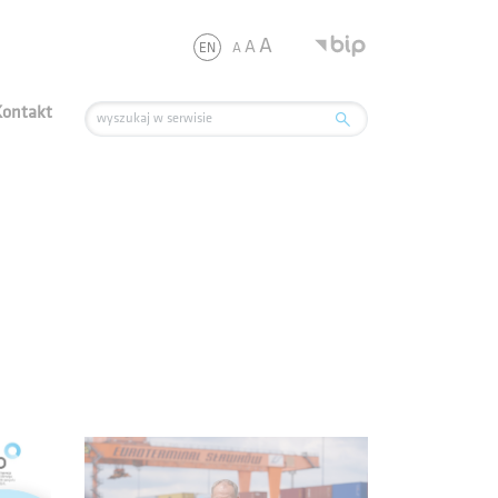
.
A
A
A
EN
Kontakt