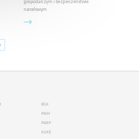
gospodarczym i bezpieczeństwie
narodowym
a
R
BGK
PAIH
PARP
KUKE