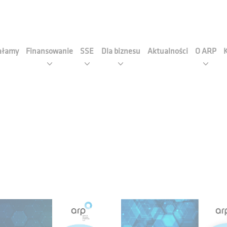
cja Rozwoju Przemysłu S.A
iałamy
Finansowanie
SSE
Dla biznesu
Aktualności
O ARP