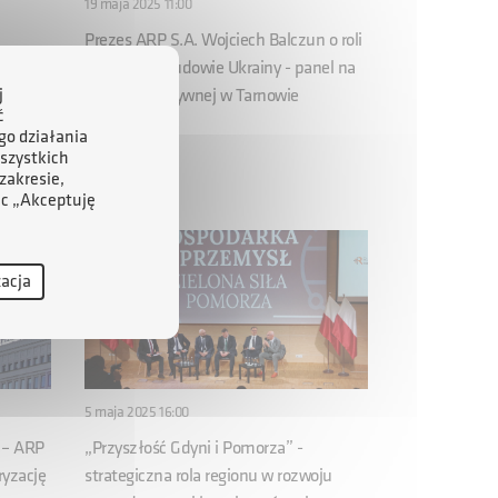
19 maja 2025 11:00
Prezes ARP S.A. Wojciech Balczun o roli
 kwotą
Polski w odbudowie Ukrainy - panel na
la
Gali Charytatywnej w Tarnowie
j
ć
ki
go działania
szystkich
zakresie,
ąc „Akceptuję
zacja
5 maja 2025 16:00
 – ARP
„Przyszłość Gdyni i Pomorza” -
ryzację
strategiczna rola regionu w rozwoju