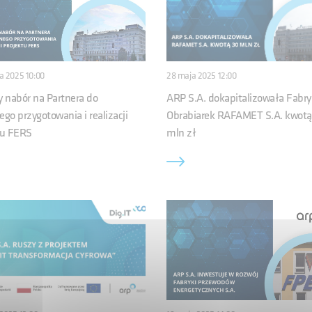
a 2025 10:00
28 maja 2025 12:00
y nabór na Partnera do
ARP S.A. dokapitalizowała Fabr
go przygotowania i realizacji
Obrabiarek RAFAMET S.A. kwotą
tu FERS
mln zł