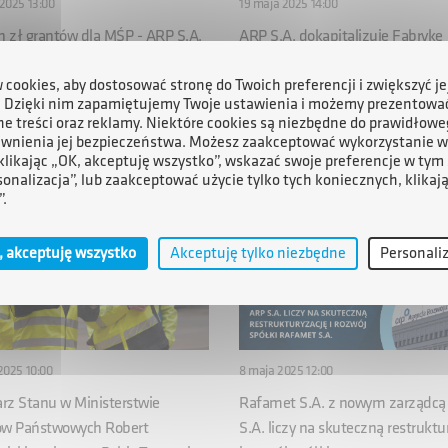
2025 13:00
19 maja 2025 14:00
n zł grantów dla MŚP - ARP S.A.
ARP S.A. dokapitalizuje Fabrykę
towuje się do uruchomienia
Przewodów Energetycznych S.A.
u „Dig.IT Transformacja Cyfrowa”
34,5 mln zł – strategiczny krok d
cookies, aby dostosować stronę do Twoich preferencji i zwiększyć je
. Dzięki nim zapamiętujemy Twoje ustawienia i możemy prezentowa
transformacji energetycznej Pols
e treści oraz reklamy. Niektóre cookies są niezbędne do prawidłowe
ewnienia jej bezpieczeństwa. Możesz zaakceptować wykorzystanie w
 klikając „OK, akceptuję wszystko”, wskazać swoje preferencje w tym 
sonalizacja”, lub zaakceptować użycie tylko tych koniecznych, klikaj
”.
, akceptuję wszystko
Akceptuję tylko niezbędne
Personali
2025 10:00
8 maja 2025 12:00
arz Stanu w Ministerstwie
Rafamet S.A. z nowym zarządcą
w Państwowych Robert
S.A. liczy na skuteczną restruktu