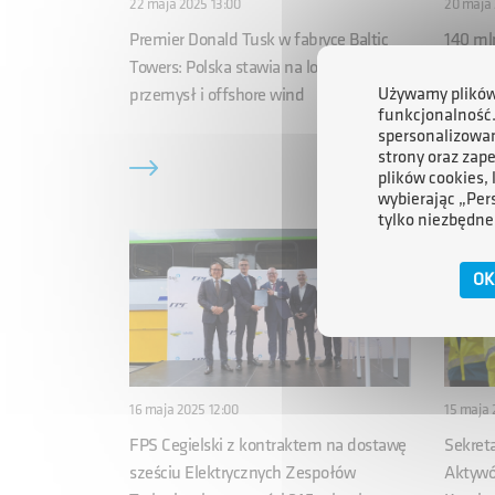
22 maja 2025 13:00
20 maja 
Premier Donald Tusk w fabryce Baltic
140 ml
Towers: Polska stawia na lokalny
przygo
przemysł i offshore wind
projekt
Używamy plików 
funkcjonalność
spersonalizowan
strony oraz zap
plików cookies,
wybierając „Per
tylko niezbędne
OK
16 maja 2025 12:00
15 maja 
FPS Cegielski z kontraktem na dostawę
Sekret
sześciu Elektrycznych Zespołów
Aktywó