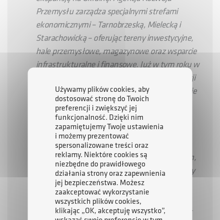
Przemysłu zarządza specjalnymi strefami
ekonomicznymi – Tarnobrzeską, Mielecką i
Starachowicką – oferując tereny inwestycyjne,
hale przemysłowe, magazynowe oraz wsparcie
infrastrukturalne i finansowe. Już w tym roku w
Mielcu wydaliśmy decyzje o wsparciu inwestycji
Używamy plików cookies, aby
o wartości ponad miliarda złotych, a nasi goście
dostosować stronę do Twoich
z Polski i zagranicy są pod wrażeniem
preferencji i zwiększyć jej
potencjału tych terenów, w tym Doliny
funkcjonalność. Dzięki nim
zapamiętujemy Twoje ustawienia
Lotniczej. Chcemy, aby nasze strefy były nie
i możemy prezentować
tylko miejscem inwestycji, ale realnym
spersonalizowane treści oraz
reklamy. Niektóre cookies są
zapleczem logistycznym i operacyjnym dla firm,
niezbędne do prawidłowego
które chcą rozwijać się na wschodzie. Jesteśmy
działania strony oraz zapewnienia
jej bezpieczeństwa. Możesz
tu po to, by przedsiębiorcy mogli skorzystać z
zaakceptować wykorzystanie
pełnego wachlarza instrumentów ARP S.A. i
wszystkich plików cookies,
bezpiecznie realizować swoje plany ekspansji -
klikając „OK, akceptuję wszystko”,
wskazać swoje preferencje w tym