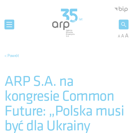
Panel zarządzania plikami cookies
Agencja 
A
A
A
< Powrót
ARP S.A. na
kongresie Common
Future: „Polska musi
być dla Ukrainy