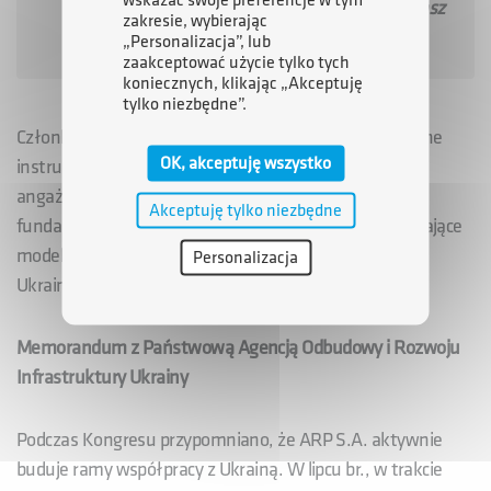
podkreślił Wiceprezes Zarządu ARP S.A. Łukasz
zakresie, wybierając
Kotapski.
„Personalizacja”, lub
zaakceptować użycie tylko tych
koniecznych, klikając „Akceptuję
tylko niezbędne”.
Członkowie Zarządu ARP S.A. wskazywali na niezbędne
OK, akceptuję wszystko
instrumenty wsparcia dla polskich przedsiębiorców
angażujących się w proces odbudowy oraz podkreślali
Akceptuję tylko niezbędne
fundamentalne znaczenie partnerskiego, lecz wymagające
modelu współpracy gospodarczej pomiędzy Polską a
Personalizacja
Ukrainą.
Memorandum z Państwową Agencją Odbudowy i Rozwoju
Infrastruktury Ukrainy
Podczas Kongresu przypomniano, że ARP S.A. aktywnie
buduje ramy współpracy z Ukrainą. W lipcu br., w trakcie