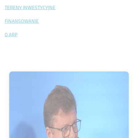
TERENY INWESTYCYJNE
FINANSOWANIE
O ARP