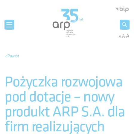
Panel zarządzania plikami cookies
Agencja 
A
A
A
< Powrót
Pożyczka rozwojowa
pod dotacje – nowy
produkt ARP S.A. dla
firm realizujących