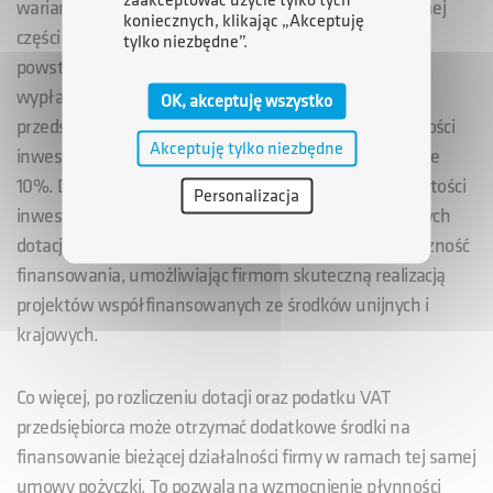
wariant pozwala na sfinansowanie zarówno wymaganej
koniecznych, klikając „Akceptuję
części własnej, jak i części dotacyjnej. To rozwiązanie
tylko niezbędne”.
powstało z myślą o projektach, w których dotacja jest
wypłacana po zakończeniu inwestycji. Dzięki temu
OK, akceptuję wszystko
przedsiębiorcy mogą sfinansować nawet do 90% wartości
Akceptuję tylko niezbędne
inwestycji brutto, a minimalny wkład własny to jedynie
10%. Drugi wariant zakłada finansowanie do 90% wartości
Personalizacja
inwestycji brutto pomniejszone o wysokość otrzymanych
dotacji zaliczkowych. Oba warianty zapewniają elastyczność
finansowania, umożliwiając firmom skuteczną realizacją
projektów współfinansowanych ze środków unijnych i
krajowych.
Co więcej, po rozliczeniu dotacji oraz podatku VAT
przedsiębiorca może otrzymać dodatkowe środki na
finansowanie bieżącej działalności firmy w ramach tej samej
umowy pożyczki. To pozwala na wzmocnienie płynności