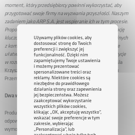
moment, który przedsiębiorcy powinni wykorzystać, aby
przygotować swoje firmy na wyzwania przyszłości. Naszym
zadaniem jako ARP S.A. jest wspieranie ich w tym procesie.
Proponujemy rozwiązanie, które ułatwi firmom realizację
kluczowych dla konkurencyjności projektów inwestycyjnych
Używamy plików cookies, aby
dostosować stronę do Twoich
z komponentem dotacyjnym. W ten sposób skutecznie
preferencji i zwiększyć jej
ułatwiamy przedsiębiorstwom różnej wielkości inwestycje
funkcjonalność. Dzięki nim
zapamiętujemy Twoje ustawienia
w rozwój oraz adaptację do zmian rynkowych
- podkreśla
i możemy prezentować
Krzysztof Telega, Wiceprezes Zarządu Agencji Rozwoju
spersonalizowane treści oraz
reklamy. Niektóre cookies są
Przemysłu S.A.
niezbędne do prawidłowego
działania strony oraz zapewnienia
jej bezpieczeństwa. Możesz
Dwa warianty finansowania dla większej elastyczności
zaakceptować wykorzystanie
wszystkich plików cookies,
klikając „OK, akceptuję wszystko”,
Produkt dostępny jest w dwóch wariantach, które
wskazać swoje preferencje w tym
odpowiadają na różne potrzeby przedsiębiorców oraz
zakresie, wybierając
wymogi konkretnych programów wsparcia. Pierwszy
„Personalizacja”, lub
zaakceptować użycie tylko tych