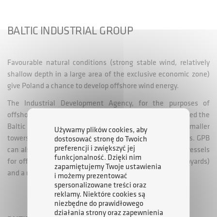
BALTIC INDUSTRIAL GROUP
Favourable natural conditions (strong stable wind, relatively
shallow depth in a large area of the exclusive economic zone)
give Poland a chance to develop offshore wind energy.
The Industrial Development Agency, for the purposes of
offshore wind farm construction activities, has established the
Baltic Industrial Group (GPB), which will manufacture: smaller
Używamy plików cookies, aby
towers for offshore wind farms and offshore substations. GPB
dostosować stronę do Twoich
preferencji i zwiększyć jej
can also be a subcontractor for service and installation vessels
funkcjonalność. Dzięki nim
for offshore wind farms (in cooperation with other shipyards)
zapamiętujemy Twoje ustawienia
and a manufacturer of steel equipment.
i możemy prezentować
spersonalizowane treści oraz
reklamy. Niektóre cookies są
niezbędne do prawidłowego
działania strony oraz zapewnienia