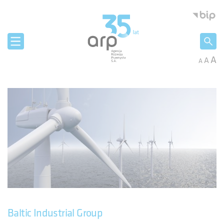
Panel zarządzania plikami cookies
Agencja 
A
A
A
Baltic Industrial Group