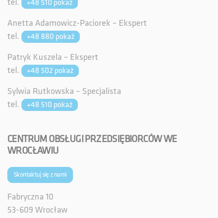
tel.
+48 510
pokaż
Anetta Adamowicz-Paciorek – Ekspert
tel.
+48 880
pokaż
Patryk Kuszela – Ekspert
tel.
+48 502
pokaż
Sylwia Rutkowska – Specjalista
tel.
+48 510
pokaż
CENTRUM OBSŁUGI PRZEDSIĘBIORCÓW WE
WROCŁAWIU
Skontaktuj się z nami
Fabryczna 10
53-609 Wrocław