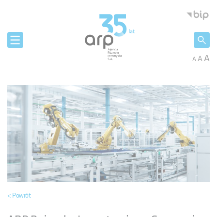
Panel zarządzania plikami cookies
Agencja 
A
A
A
< Powrót