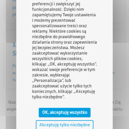
Portal Klienta i masz nad nimi pełną kontrolę. Po
preferencji i zwiększyć jej
pozytywnej weryfikacji wniosku, otrzymujesz
funkcjonalność. Dzięki nim
propozycję warunków finansowania.
zapamiętujemy Twoje ustawienia
i możemy prezentować
spersonalizowane treści oraz
reklamy. Niektóre cookies są
niezbędne do prawidłowego
działania strony oraz zapewnienia
3. PODPISZ UMOWĘ I KORZYSTAJ ZE
jej bezpieczeństwa. Możesz
ŚRODKÓW
zaakceptować wykorzystanie
wszystkich plików cookies,
klikając „OK, akceptuję wszystko”,
Podpisujesz umowę finansowania, a po spełnieniu
wskazać swoje preferencje w tym
warunków uruchomienia, środki trafiają bezpośrednio
zakresie, wybierając
na rachunek firmy.
„Personalizacja”, lub
zaakceptować użycie tylko tych
koniecznych, klikając „Akceptuję
tylko niezbędne”.
Nasz ekspert z Centrum Obsługi Przedsiębiorców będzie Cię
wspierał na każdym etapie procesu – od pierwszego kontaktu
OK, akceptuję wszystko
aż po wypłatę środków.
Akceptuję tylko niezbędne