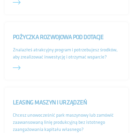
ul. Bukowska 12
60-810 Poznań
Obsługuje województwa: wielkopolskie, lubuskie,
zachodniopomorskie
POŻYCZKA ROZWOJOWA POD DOTACJE
Krystyna Skaczkowska-Rychlewska – Dyrektor
Znalazłeś atrakcyjny program i potrzebujesz środków,
tel.
+48 532
pokaż
aby zrealizować inwestycję i otrzymać wsparcie?
Anna Kijak - Ekspert
tel.
+48 510
pokaż
Mateusz Chatka - Ekspert
tel.
+48 693
pokaż
LEASING MASZYN I URZĄDZEŃ
Chcesz unowocześnić park maszynowy lub zamówić
CENTRUM OBSŁUGI PRZEDSIĘBIORCÓW W
zaawansowaną linię produkcyjną bez istotnego
BIAŁYMSTOKU
zaangażowania kapitału własnego?