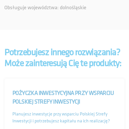
Obsługuje województwa: dolnośląskie
Tomasz Szyma - Dyrektor
tel.
+48 889
pokaż
Barbara Guziak – Ekspert
tel.
+48 880
pokaż
Potrzebujesz innego rozwiązania?
Kamila Dziuban – Ekspert
Może zainteresują Cię te produkty:
tel.
+48 604
pokaż
Monika Konofał – Ekspert
POŻYCZKA INWESTYCYJNA PRZY WSPARCIU
CENTRUM OBSŁUGI PRZEDSIĘBIORCÓW W
POLSKIEJ STREFY INWESTYCJI
POZNANIU
Planujesz inwestycje przy wsparciu Polskiej Strefy
Inwestycji i potrzebujesz kapitału na ich realizację?
Skontaktuj się z nami