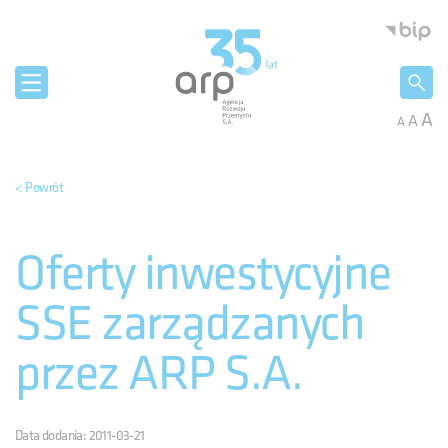
Panel zarządzania plikami cookies
Agencja 
A
A
A
< Powrót
Oferty inwestycyjne
SSE zarządzanych
przez ARP S.A.
Data dodania: 2011-03-21