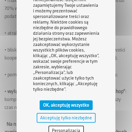
• maksymalna intensywność pomocy publicznej od 50% do
zapamiętujemy Twoje ustawienia
70% wielkości nakładów inwestycyjnych w formie ulgi
i możemy prezentować
podatkowej;
spersonalizowane treści oraz
reklamy. Niektóre cookies są
niezbędne do prawidłowego
• atrakcyjne nieruchomości pod inwestycje;
działania strony oraz zapewnienia
jej bezpieczeństwa. Możesz
zaakceptować wykorzystanie
• bliskość rozwijających się rynków oraz szerokie możliwości
wszystkich plików cookies,
klikając „OK, akceptuję wszystko”,
kooperacyjne w strefach i otoczeniu (produkcja, usługi);
wskazać swoje preferencje w tym
zakresie, wybierając
„Personalizacja”, lub
• pomoc organizacyjna i prawna przy obsłudze projektu;
zaakceptować użycie tylko tych
koniecznych, klikając „Akceptuję
tylko niezbędne”.
•
wyłącznie w SSE EURO-PARK Mielec - "one - stop - shop"
:
kompleksowa obsługa projektu gwarantująca najkrótszy
OK, akceptuję wszystko
czas realizacji inwestycji.
Akceptuję tylko niezbędne
Na naszej stronie internetowej w zakładce SSE
Personalizacja