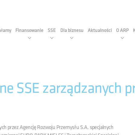
cja Rozwoju Przemysłu S.A
iałamy
Finansowanie
SSE
Dla biznesu
Aktualności
O ARP
jne SSE zarządzanych p
ch przez Agencję Rozwoju Przemysłu S.A. specjalnych