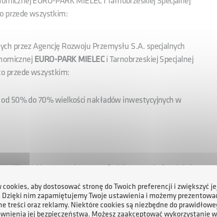
onomicznej EURO-PARK MIELEC i Tarnobrzeskiej Specjalnej
 przede wszystkim:
ych przez Agencję Rozwoju Przemysłu S.A. specjalnych
onomicznej
EURO-PARK MIELEC
i Tarnobrzeskiej Specjalnej
o przede wszystkim:
 od 50% do 70% wielkości nakładów inwestycyjnych w
e możliwości kooperacyjne w strefach i otoczeniu (produkcja,
cookies, aby dostosować stronę do Twoich preferencji i zwiększyć je
. Dzięki nim zapamiętujemy Twoje ustawienia i możemy prezentowa
e treści oraz reklamy. Niektóre cookies są niezbędne do prawidłowe
rojektu;
ewnienia jej bezpieczeństwa. Możesz zaakceptować wykorzystanie w