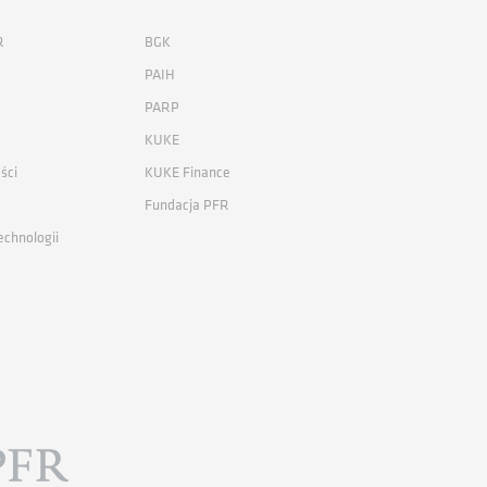
R
BGK
PAIH
PARP
KUKE
ści
KUKE Finance
Fundacja PFR
echnologii