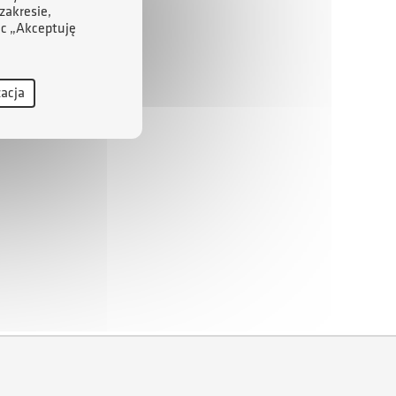
zakresie,
ąc „Akceptuję
zacja