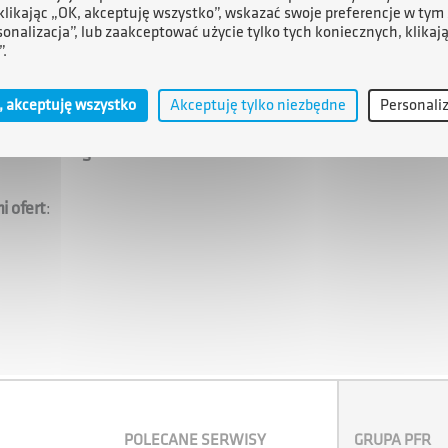
 klikając „OK, akceptuję wszystko”, wskazać swoje preferencje w tym 
sonalizacja”, lub zaakceptować użycie tylko tych koniecznych, klikaj
top - shop"
: kompleksowa obsługa projektu gwarantująca
”.
, akceptuję wszystko
Akceptuję tylko niezbędne
Personali
 zamieściliśmy foldery z ofertami inwestycyjnymi
 w Tarnobrzegu
.
 ofert
:
POLECANE SERWISY
GRUPA PFR