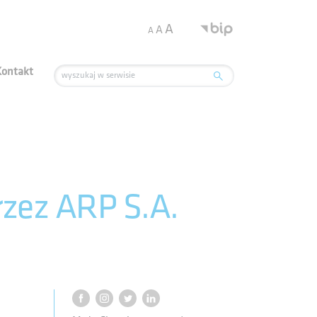
.
A
A
A
Kontakt
rzez ARP S.A.