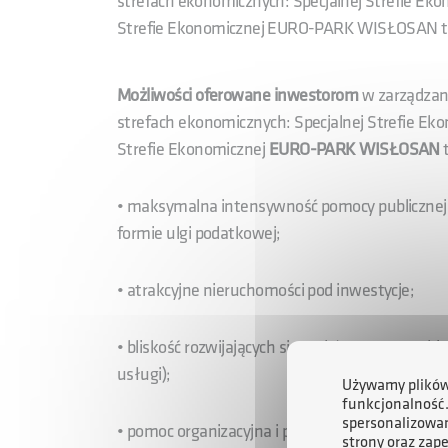
strefach ekonomicznych: Specjalnej Strefie Ek
Strefie Ekonomicznej EURO-PARK WISŁOSAN to
Możliwości oferowane inwestorom
w zarządzan
strefach ekonomicznych: Specjalnej Strefie Ek
Strefie Ekonomicznej
EURO-PARK WISŁOSAN
t
• maksymalna intensywność pomocy publicznej
formie ulgi podatkowej;
• atrakcyjne nieruchomości pod inwestycje;
• bliskość rozwijających się rynków oraz szeroki
usługi);
Używamy plików 
funkcjonalność
spersonalizowan
• pomoc organizacyjna i prawna przy obsłudze p
strony oraz zap