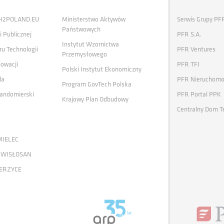
 H2POLAND.EU
Ministerstwo Aktywów
Serwis Grupy PF
Państwowych
i Publicznej
PFR S.A.
Instytut Wzornictwa
ru Technologii
PFR Ventures
Przemysłowego
nowacji
PFR TFI
Polski Instytut Ekonomiczny
la
PFR Nieruchomo
Program GovTech Polska
andomierski
PFR Portal PPK
Krajowy Plan Odbudowy
Centralny Dom T
MIELEC
 WISŁOSAN
ERZYCE