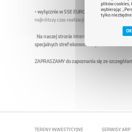
plików cookies,
wybierając „Per
•
wyłącznie w SSE EURO-PARK Mielec - "one - s
tylko niezbędne
najkrótszy czas realizacji inwestycji.
OK
Na naszej stronie internetowej w zakładce SSE
specjalnych stref ekonomicznych w Mielcu oraz
ZAPRASZAMY do zapoznania się ze szczegółami
TERENY INWESTYCYJNE
SERWISY ARP