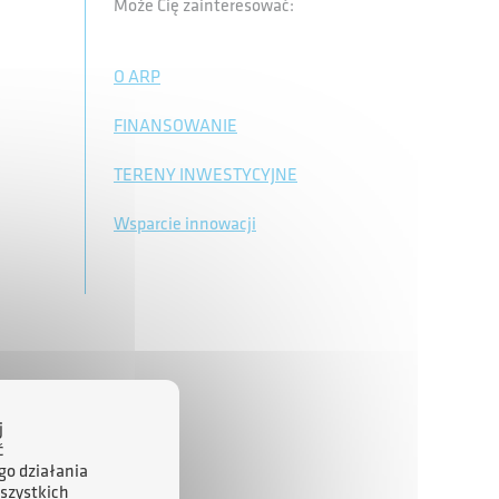
Może Cię zainteresować:
O ARP
FINANSOWANIE
TERENY INWESTYCYJNE
Wsparcie innowacji
j
ć
go działania
szystkich