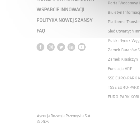
Portal Wodorowy
WSPARCIE INNOWACJI
Biuletyn Informacj
POLITYKA NOWEJ SZANSY
Platforma Transfe
FAQ
Sieć Otwartych In
Polski Rynek Węg
Zamek Baranów S
Zamek Krasiczyn
Fundacja ARP
SSE EURO-PARK 
TSSE EURO-PARK
EURO-PARK KOBI
Agencja Rozwoju Przemysłu S.A.
© 2025