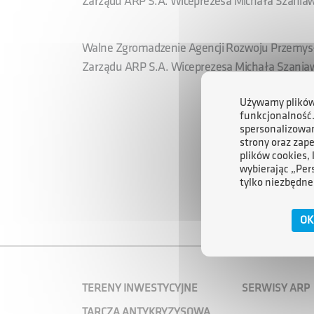
Zarządu ARP S.A. Wiceprezesa Michała Szaniaw
Walne Zgromadzenie Agencji Rozwoju Przemysłu
Zarządu ARP S.A. Wiceprezesa Michała Szania
Używamy plików 
funkcjonalność
spersonalizowan
strony oraz zap
plików cookies,
wybierając „Per
tylko niezbędne
OK
TERENY INWESTYCYJNE
SERWISY ARP
TARCZA ANTYKRYZYSOWA