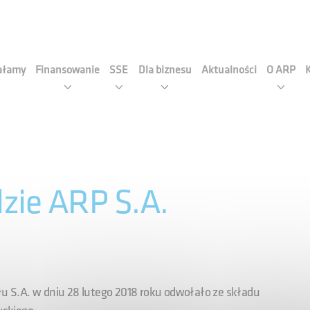
cja Rozwoju Przemysłu S.A
iałamy
Finansowanie
SSE
Dla biznesu
Aktualności
O ARP
zie ARP S.A.
 S.A. w dniu 28 lutego 2018 roku odwołało ze składu