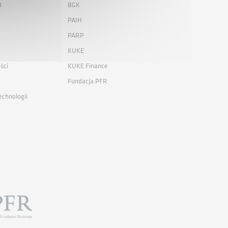
R
BGK
PAIH
PARP
KUKE
ści
KUKE Finance
Fundacja PFR
echnologii