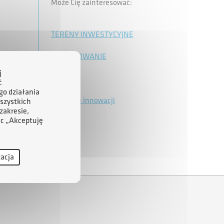
Może Cię zainteresować:
TERENY INWESTYCYJNE
FINANSOWANIE
j
O ARP
ć
go działania
Wsparcie innowacji
szystkich
zakresie,
ąc „Akceptuję
zacja