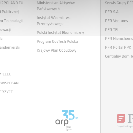
 H2POLAND.EU
Ministerstwo Aktywów
Serwis Grupy PF
Państwowych
i Publicznej
PFR S.A.
Instytut Wzornictwa
ru Technologii
PFR Ventures
Przemysłowego
nowacji
PFR TFI
Polski Instytut Ekonomiczny
la
PFR Nieruchomo
Program GovTech Polska
andomierski
PFR Portal PPK
Krajowy Plan Odbudowy
Centralny Dom T
MIELEC
 WISŁOSAN
ERZYCE