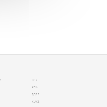
R
BGK
PAIH
PARP
KUKE