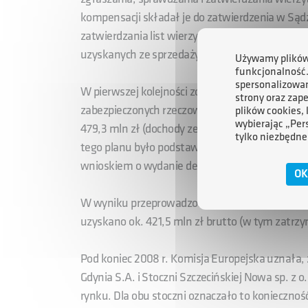
kompensacji składał je do zatwierdzenia w Są
zatwierdzania list wierzytelności, Zarządca kom
uzyskanych ze sprzedaży składników majątkow
Używamy plików 
funkcjonalność
spersonalizowan
W pierwszej kolejności zostały uregulowane zobow
strony oraz zap
zabezpieczonych rzeczowo na majątku Stoczni. Ł
plików cookies,
wybierając „Per
479,3 mln zł (dochody ze sprzedaży majątku i
tylko niezbędne
tego planu było podstawą wystąpienia przez Za
wnioskiem o wydanie decyzji o zakończeniu po
OK
W wyniku przeprowadzonych przetargów na spr
uzyskano ok. 421,5 mln zł brutto (w tym zatrz
Pod koniec 2008 r. Komisja Europejska uznała, 
Gdynia S.A. i Stoczni Szczecińskiej Nowa sp. z 
rynku. Dla obu stoczni oznaczało to koniecznoś