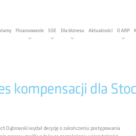
cja Rozwoju Przemysłu S.A
iałamy
Finansowanie
SSE
Dla biznesu
Aktualności
O ARP
s kompensacji dla Stoc
iech Dąbrowski wydał decyzję o zakończeniu postępowania