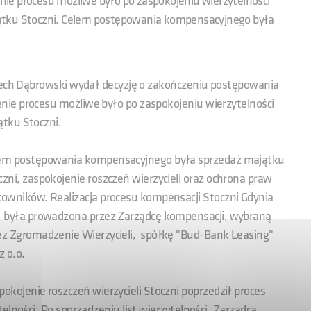
ie procesu możliwe było po zaspokojeniu wierzytelności
ątku Stoczni. Celem postępowania kompensacyjnego była
ciech Dąbrowski wydał decyzję o zakończeniu postępowania
ie procesu możliwe było po zaspokojeniu wierzytelności
tku Stoczni.
em postępowania kompensacyjnego była sprzedaż majątku
czni, zaspokojenie roszczeń wierzycieli oraz ochrona praw
cowników. Realizacja procesu kompensacji Stoczni Gdynia
. była prowadzona przez Zarządcę kompensacji, wybraną
ez Zgromadzenie Wierzycieli, spółkę "Bud-Bank Leasing"
z o.o.
pokojenie roszczeń wierzycieli Stoczni poprzedził proces
elności. Po sporządzeniu list wierzytelności, Zarządca