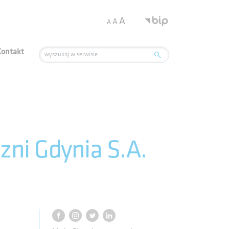
.
A
A
A
Kontakt
zni Gdynia S.A.