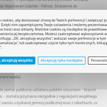
dzie Rejonowym Gdańsk - Północ. Stosownie do
pensacji sporządzał i składał plany podziału kwot
ych Stoczni oraz gospodarowania majątkiem Stoczni.
cookies, aby dostosować stronę do Twoich preferencji i zwiększyć je
. Dzięki nim zapamiętujemy Twoje ustawienia i możemy prezentowa
e treści oraz reklamy. Niektóre cookies są niezbędne do prawidłowe
iązania wobec wierzycieli I i II kategorii oraz wierzycieli
ewnienia jej bezpieczeństwa. Możesz zaakceptować wykorzystanie w
ącznie wśród wierzycieli Stoczni podzielono kwotę ok.
 klikając „OK, akceptuję wszystko”, wskazać swoje preferencje w tym 
sonalizacja”, lub zaakceptować użycie tylko tych koniecznych, klikaj
 uzyskane z gospodarowania majątkiem Stoczni). Wykonanie
”.
rządcę kompensacji do Prezesa Zarządu ARP S.A. z
stępowania kompensacyjnego Stoczni Gdynia S.A.
, akceptuję wszystko
Akceptuję tylko niezbędne
Personali
zedaż składników majątkowych Stoczni Gdynia S.A.,
ymane wadia).
że pomoc publiczna udzielona polskim stoczniom - Stoczni
o.o. - została przyznana niezgodnie z regulacjami wspólnego
ć zwrotu uzyskanej pomocy publicznej wraz z odsetkami, co