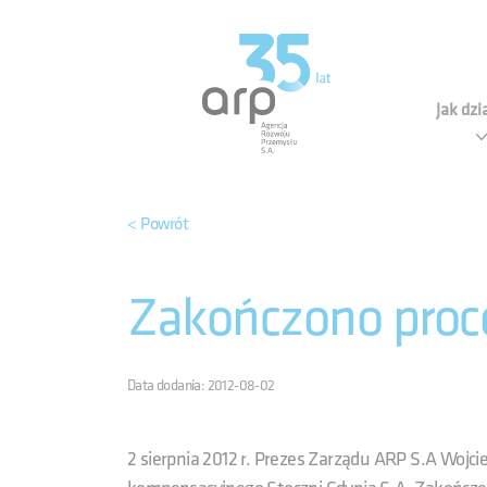
Panel zarządzania plikami cookies
Agen
Jak dz
< Powrót
Zakończono proce
Data dodania: 2012-08-02
2 sierpnia 2012 r. Prezes Zarządu ARP S.A Wojc