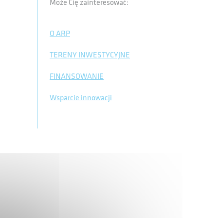
Może Cię zainteresować:
O ARP
TERENY INWESTYCYJNE
FINANSOWANIE
Wsparcie innowacji