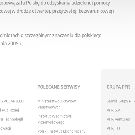
 zobowiązała Polskę do odzyskania udzielonej pomocy
owej w drodze otwartej, przejrzystej, bezwarunkowej i
iotach o szczególnym znaczeniu dla polskiego
nia 2009 r.
POLECANE SERWISY
GRUPA PFR
 H2POLAND.EU
Ministerstwo Aktywów
Serwis Grupy PF
Państwowych
i Publicznej
PFR S.A.
Instytut Wzornictwa
ru Technologii
PFR Ventures
Przemysłowego
nowacji
PFR TFI
Polski Instytut Ekonomiczny