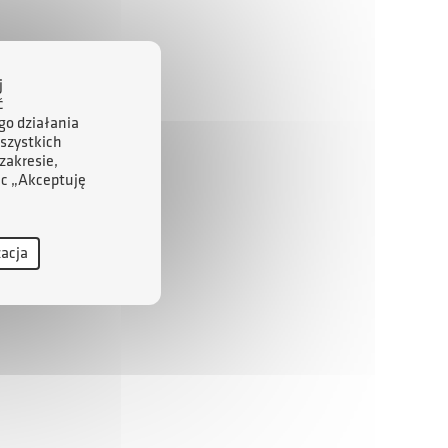
j
ć
go działania
szystkich
zakresie,
ąc „Akceptuję
zacja