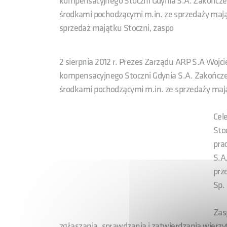
kompensacyjnego Stoczni Gdynia S.A. Zakończen
środkami pochodzącymi m.in. ze sprzedaży maj
sprzedaż majątku Stoczni, zaspo
2 sierpnia 2012 r. Prezes Zarządu ARP S.A Woj
kompensacyjnego Stoczni Gdynia S.A. Zakończen
środkami pochodzącymi m.in. ze sprzedaży mają
Cel
Sto
pra
S.A
prz
Sp. 
Zas
zgłaszania, sprawdzania i zatwierdzania wierzyt