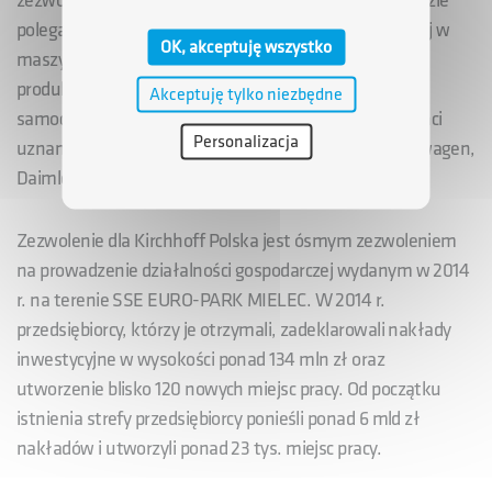
zezwolenia na prowadzenie działalności w strefie, będzie
polegał na rozbudowie istniejącej hali i wyposażeniu jej w
OK, akceptuję wszystko
maszyny i urządzenia pozwalające na uruchomienie
produkcji nowego asortymentu elementów nadwozi
Akceptuję tylko niezbędne
samochodów. Odbiorcami wyrobów spółki są producenci
Personalizacja
uznanych marek samochodów, m.in. GM, Ford, Volkswagen,
Daimler, BMW, Audi.
Zezwolenie dla Kirchhoff Polska jest ósmym zezwoleniem
na prowadzenie działalności gospodarczej wydanym w 2014
r. na terenie SSE EURO-PARK MIELEC. W 2014 r.
przedsiębiorcy, którzy je otrzymali, zadeklarowali nakłady
inwestycyjne w wysokości ponad 134 mln zł oraz
utworzenie blisko 120 nowych miejsc pracy. Od początku
istnienia strefy przedsiębiorcy ponieśli ponad 6 mld zł
nakładów i utworzyli ponad 23 tys. miejsc pracy.