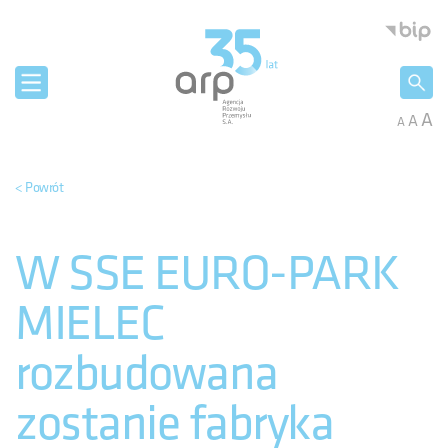
Panel zarządzania plikami cookies
Agencja 
A
A
A
< Powrót
W SSE EURO-PARK
MIELEC
rozbudowana
zostanie fabryka