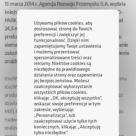
13 marca 2014 r. Agencja Rozwoju Przemysłu S.A. wydała
kolejne zezwolenie dla działającej na terenie SSE EURO-
PARK MIELEC spółki Kirchhoff Polska. Nakładem ponad
Używamy plików cookies, aby
24,5 mln zł rozbuduje ona istniejący w Mielcu zakład
dostosować stronę do Twoich
preferencji i zwiększyć jej
produkcyjny i uruchomi produkcję nowego asortymentu
funkcjonalność. Dzięki nim
elementów nadwozi samochodowych. Inwestycja zostanie
zapamiętujemy Twoje ustawienia
i możemy prezentować
zakończona w 2016 r., a w nowej części fabryki zatrudnienie
spersonalizowane treści oraz
znajdzie co najmniej 12 pracowników.
reklamy. Niektóre cookies są
niezbędne do prawidłowego
działania strony oraz zapewnienia
Kirchhoff Polska jest częścią międzynarodowego koncernu
jej bezpieczeństwa. Możesz
zaakceptować wykorzystanie
Kirchhoff Automotive, który posiada swoje zakłady
wszystkich plików cookies,
produkcyjne na całym świecie. Spółka od 15 lat prowadzi
klikając „OK, akceptuję wszystko”,
działalność gospodarczą na terenie SSE EURO-PARK
wskazać swoje preferencje w tym
zakresie, wybierając
MIELEC w Mielcu, gdzie produkuje części strukturalne do
„Personalizacja”, lub
nadwozi samochodowych. Nowy projekt inwestycyjny,
zaakceptować użycie tylko tych
koniecznych, klikając „Akceptuję
realizowany w ramach trzeciego udzielonego spółce
tylko niezbędne”.