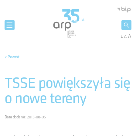
Panel zarządzania plikami cookies
Agencja 
A
A
A
< Powrót
TSSE powiększyła się
o nowe tereny
Data dodania: 2015-08-05