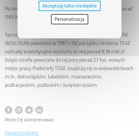
Akceptuję tylko niezbędne
Po zmianach całkowita powierzchnia strefy wyniesie ponad
1743 ha.
Personalizacja
Tarnobrzeska Specjalna Strefa Ekonomiczna EURO-PARK
WISŁOSAN powstała w 1997 r. Od początku istnienia TSSE
nakłady inwestycyjne wyniosły w niej ponad 8,18 mld zł.
Dzięki strefie powstało do tej pory ponad 27 tys. nowych
miejsc pracy. Podstrefy TSSE znajdują się w województwach
m.in. dolnośląskim, lubelskim, mazowieckim,
podkarpackim, podlaskim i świętokrzyskim.
Może Cię zainteresować:
FINANSOWANIE