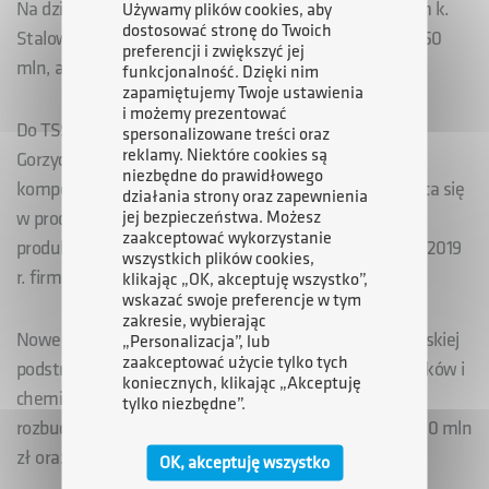
Na działce o powierzchni 4,3 ha w Rudniku nad Sanem k.
Używamy plików cookies, aby
dostosować stronę do Twoich
Stalowej Woli powstanie z kolei inwestycja o wartości 50
preferencji i zwiększyć jej
mln, a zatrudnienie znajdzie tam ponad 160 osób.
funkcjonalność. Dzięki nim
zapamiętujemy Twoje ustawienia
i możemy prezentować
Do TSSE dołączył także teren o powierzchni 2 ha w
spersonalizowane treści oraz
reklamy. Niektóre cookies są
Gorzycach, gdzie firma Federal Mogul, producent
niezbędne do prawidłowego
komponentów dla branży motoryzacyjnej, specjalizująca się
działania strony oraz zapewnienia
jej bezpieczeństwa. Możesz
w produkcji tłoków do silników, rozbuduje swój zakład
zaakceptować wykorzystanie
produkcyjny. Zatrudnienie znajdzie w nim 10 osób. Do 2019
wszystkich plików cookies,
r. firma zainwestuje co najmniej 73,5 mln zł.
klikając „OK, akceptuję wszystko”,
wskazać swoje preferencje w tym
zakresie, wybierając
Nowe tereny TSSE zlokalizowane są również w radomskiej
„Personalizacja”, lub
zaakceptować użycie tylko tych
podstrefie. Firma Global Cosmed – producent kosmetyków i
koniecznych, klikając „Akceptuję
chemii gospodarczej, na działce o powierzchni 0,45 ha
tylko niezbędne”.
rozbuduje już istniejący zakład. Zainwestuje w niego 20 mln
zł oraz utworzy 30 nowych miejsc pracy.
OK, akceptuję wszystko