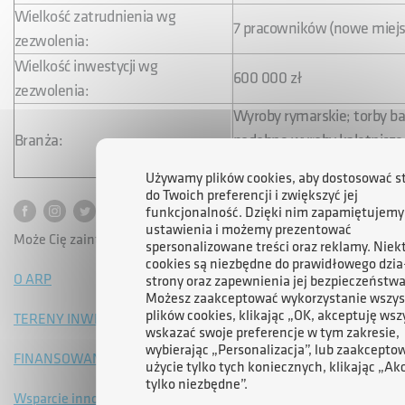
Wielkość zatrudnienia wg
7 pracowników (nowe miejs
zezwolenia:
Wielkość inwestycji wg
600 000 zł
zezwolenia:
Wyroby rymarskie; torby ba
Branża:
podobne wyroby kaletnicze - 
PKWiU
Używamy plików cookies, aby dostosować s
do Twoich preferencji i zwiększyć jej
funkcjonalność. Dzięki nim zapamiętujemy
ustawienia i możemy prezentować
Może Cię zainteresować:
spersonalizowane treści oraz reklamy. Niek
cookies są niezbędne do prawidłowego dzia
O ARP
strony oraz zapewnienia jej bezpieczeństwa
Możesz zaakceptować wykorzystanie wszys
plików cookies, klikając „OK, akceptuję wsz
TERENY INWESTYCYJNE
wskazać swoje preferencje w tym zakresie,
wybierając „Personalizacja”, lub zaakcepto
FINANSOWANIE
użycie tylko tych koniecznych, klikając „Ak
tylko niezbędne”.
Wsparcie innowacji