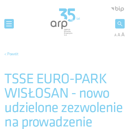
Panel zarządzania plikami cookies
Agencja 
A
A
A
< Powrót
TSSE EURO-PARK
WISŁOSAN - nowo
udzielone zezwolenie
na prowadzenie