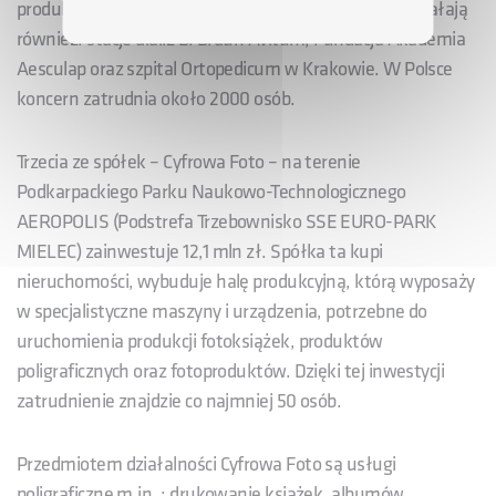
produkty do dezynfekcji. W ramach grupy w Polsce działają
również: stacje dializ B. Braun Avitum, Fundacja Akademia
Aesculap oraz szpital Ortopedicum w Krakowie. W Polsce
koncern zatrudnia około 2000 osób.
Trzecia ze spółek – Cyfrowa Foto – na terenie
Podkarpackiego Parku Naukowo-Technologicznego
AEROPOLIS (Podstrefa Trzebownisko SSE EURO-PARK
MIELEC) zainwestuje 12,1 mln zł. Spółka ta kupi
nieruchomości, wybuduje halę produkcyjną, którą wyposaży
w specjalistyczne maszyny i urządzenia, potrzebne do
uruchomienia produkcji fotoksiążek, produktów
poligraficznych oraz fotoproduktów. Dzięki tej inwestycji
zatrudnienie znajdzie co najmniej 50 osób.
Przedmiotem działalności Cyfrowa Foto są usługi
poligraficzne m.in. : drukowanie książek, albumów,