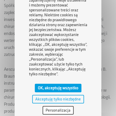
zapamiętujemy Twoje ustawienia
i możemy prezentować
Spółka planuje wybudować halę produkcyjną wraz z
spersonalizowane treści oraz
zapleczem administracyjno-socjalnym. Po realizacji
reklamy. Niektóre cookies są
inwestycji Aesculap Chifa rozpocznie produkcję narzędzi
niezbędne do prawidłowego
działania strony oraz zapewnienia
chirurgicznych, stomatologicznych, mikrochirurgicznych,
jej bezpieczeństwa. Możesz
endoskopowych oraz narzędzi z zakresu chirurgii kostnej i
zaakceptować wykorzystanie
wszystkich plików cookies,
weterynarii. W nowo wybudowanym zakładzie, którego
klikając „OK, akceptuję wszystko”,
uruchomienie planowane jest pod koniec 2017 r.,
wskazać swoje preferencje w tym
zatrudnienie znajdzie co najmniej 200 pracowników.
zakresie, wybierając
„Personalizacja”, lub
zaakceptować użycie tylko tych
Aesculap Chifa należy do międzynarodowego koncernu B.
koniecznych, klikając „Akceptuję
tylko niezbędne”.
Braun Melsungen AG. Zajmuje się produkcją narzędzi,
instrumentów oraz wyrobów medycznych o wysokich
OK, akceptuję wszystko
parametrach jakościowych, znajdujących zastosowanie w
chirurgii, ortopedii, endoskopii, anestezjologii i stomatologii.
Akceptuję tylko niezbędne
Produkuje też pompy infuzyjne, materiały szewne,
Personalizacja
produkty farmaceutyczne, systemy kontenerowe oraz