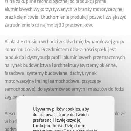
zł na zakup linii technologicznej do produkcji profili
aluminiowych wykorzystywanych w branży motoryzacyjnej
oraz kolejnictwie. Uruchomienie produkcji pozwoli zwiększyć
zatrudnienie o co najmniej 30 pracowników.
Aliplast Extrusion wchodzi w skład międzynarodowej grupy
koncernu Corialis. Przedmiotem działalności spółki jest
produkcja i dystrybucja profili aluminiowych przeznaczonych
na rynek budownictwa i architektury (systemy okienne,
fasadowe, systemy budowlane, dachy), rynek
motoryzacyjny (relingi samochodowe, przyczepy
samochodowe), do systemów solarnych i masztów do łodzi
żaglowych.
Używamy plików cookies, aby
Aesculap Chifa, to druga firma, która zainwestuje 20 mln zł
dostosować stronę do Twoich
preferencji i zwiększyć jej
w budowę nowoczesnego zakładu produkcyjnego w
funkcjonalność. Dzięki nim
podstrefie Radzyń Podlaski SSE EURO-PARK MIELEC.