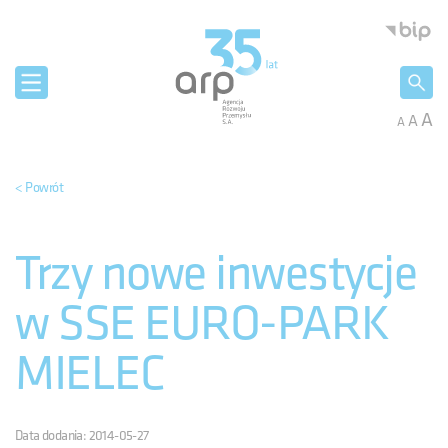
Panel zarządzania plikami cookies
Agencja 
A
A
A
< Powrót
Trzy nowe inwestycje
w SSE EURO-PARK
MIELEC
Data dodania: 2014-05-27