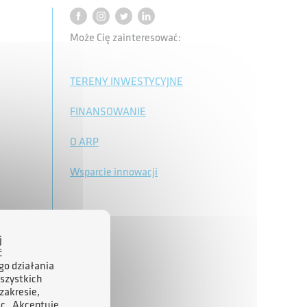
Może Cię zainteresować:
TERENY INWESTYCYJNE
FINANSOWANIE
O ARP
Wsparcie innowacji
j
ć
go działania
szystkich
zakresie,
ąc „Akceptuję