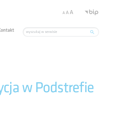
.
A
A
A
Kontakt
ja w Podstrefie