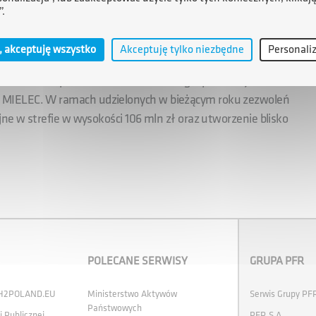
homić produkcję pasywnych konwerterów optycznych oraz
”.
generacji FTTH. Zakończenie inwestycji planowane jest
, akceptuję wszystko
Akceptuję tylko niezbędne
Personali
oleniem na prowadzenie działalności gospodarczej
 MIELEC. W ramach udzielonych w bieżącym roku zezwoleń
ne w strefie w wysokości 106 mln zł oraz utworzenie blisko
POLECANE SERWISY
GRUPA PFR
 H2POLAND.EU
Ministerstwo Aktywów
Serwis Grupy PF
Państwowych
i Publicznej
PFR S.A.