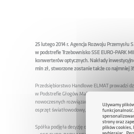
25 lutego 2014 r. Agencja Rozwoju Przemysłu S
w podstrefie Trzebownisko SSE EURO-PARK MI
konwerterów optycznych. Nakłady inwestycyjne
mln zł, stworzone zostanie także co najmniej 
Przedsiębiorstwo Handlowe ELMAT prowadzi dz
w Podstrefie Głogów Małopolski i w Podstrefi
nowoczesnych rozwiązań i produktów z zakresu sz
Używamy plików 
osprzęt światłowodowy, okablowanie struktura
funkcjonalność
spersonalizowan
strony oraz zap
Spółka podjęła decyzję o budowie w nowej lokali
plików cookies,
wybierając „Per