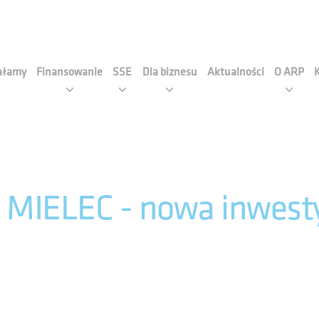
cja Rozwoju Przemysłu S.A
iałamy
Finansowanie
SSE
Dla biznesu
Aktualności
O ARP
IELEC - nowa inwestyc