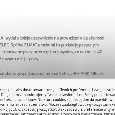
.A. wydała kolejne zezwolenie na prowadzenie działalności
ELEC. Spółka ELMAT uruchomi tu produkcję pasywnych
 planowane przez przedsiębiorcę wyniosą co najmniej 42
35 nowych miejsc pracy.
iałalność gospodarczą na terenie SSE EURO-PARK MIELEC
e Trzebownisko Spółka jest producentem wielu
eroko pojętej telekomunikacji, takich jak m.in. kable i
cookies, aby dostosować stronę do Twoich preferencji i zwiększyć je
lne oraz aktywne urządzenia sieciowe.
. Dzięki nim zapamiętujemy Twoje ustawienia i możemy prezentowa
e treści oraz reklamy. Niektóre cookies są niezbędne do prawidłowe
ewnienia jej bezpieczeństwa. Możesz zaakceptować wykorzystanie w
zacji na terenie Podstrefy Trzebownisko, trzeciego zakładu
 klikając „OK, akceptuję wszystko”, wskazać swoje preferencje w tym 
sonalizacja”, lub zaakceptować użycie tylko tych koniecznych, klikaj