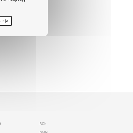
zacja
R
BGK
PAIH