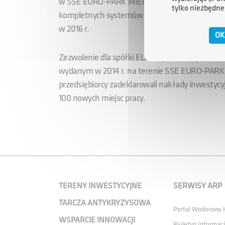
w SSE EURO-PARK MIELEC, który pozwoli uruc
tylko niezbędne
kompletnych systemów światłowodowych nowej 
w 2016 r.
OK
Zezwolenie dla spółki ELMAT jest szóstym zezw
wydanym w 2014 r. na terenie SSE EURO-PARK
przedsiębiorcy zadeklarowali nakłady inwestycyj
100 nowych miejsc pracy.
TERENY INWESTYCYJNE
SERWISY ARP
TARCZA ANTYKRYZYSOWA
Portal Wodorowy
WSPARCIE INNOWACJI
Biuletyn Informacj