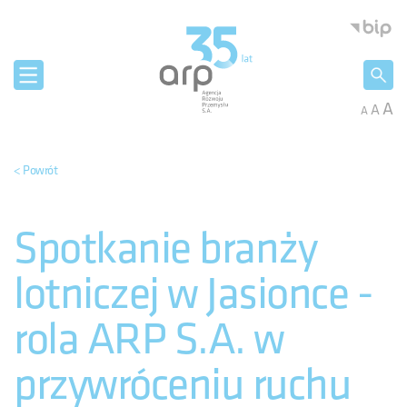
Panel zarządzania plikami cookies
Agencja 
A
A
A
< Powrót
Spotkanie branży
lotniczej w Jasionce -
rola ARP S.A. w
przywróceniu ruchu