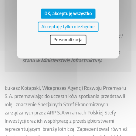
powiedział Maciej Lasek, Sekretarz stanu w
Ministerstwie Infrastruktury i pełnomocnik
OK, akceptuję wszystko
rządu ds. CPK.
-
Po to się tutaj spotkaliśmy,
Akceptuję tylko niezbędne
żebyśmy w gronie specjalistów, najlepszych w
kraju, mogli ten ważny temat przedyskutować i
Personalizacja
przygotować możliwie najlepszą ofertę dla
naszych przyjaciół z Ukrainy
–
dodał
Sekretarz
stanu w Ministerstwie Infrastruktury.
Łukasz Kotapski, Wiceprezes Agencji Rozwoju Przemysłu
S.A. przemawiając do uczestników spotkania przedstawił
rolę i znaczenie Specjalnych Stref Ekonomicznych
zarządzanych przez ARP S.A w ramach Polskiej Stefy
Inwestycji oraz ich współpracę z przedsiębiorstwami
reprezentującymi branżę lotniczą. Zaprezentował również