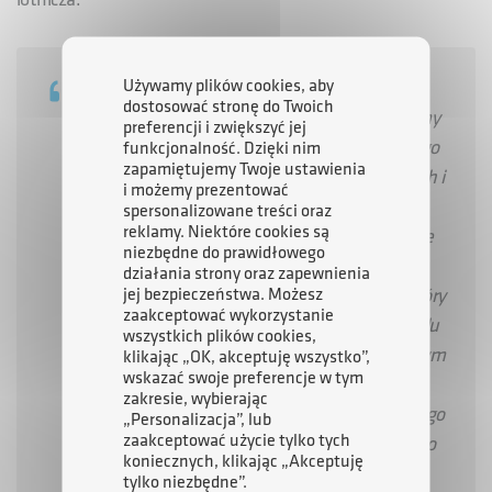
Używamy plików cookies, aby
- Wiemy co potrafimy jako polska branża
dostosować stronę do Twoich
lotnicza. Wiemy też czego oczekujemy. Chcemy
preferencji i zwiększyć jej
się zaangażować w odbudowę ruchu lotniczego
funkcjonalność. Dzięki nim
zapamiętujemy Twoje ustawienia
na Ukrainie po zakończeniu działań wojennych i
i możemy prezentować
praktycznie jesteśmy na to gotowi.
spersonalizowane treści oraz
reklamy. Niektóre cookies są
Jednocześnie oczekujemy jasnych zasad, które
niezbędne do prawidłowego
będą obowiązywały wszystkich tak samo.
działania strony oraz zapewnienia
jej bezpieczeństwa. Możesz
Musimy siedzieć przy stole negocjacyjnym, który
zaakceptować wykorzystanie
którym będzie się te zasady ustalać. Rolą rządu
wszystkich plików cookies,
jest pokazywać Ukrainie, że Polska jest ważnym
klikając „OK, akceptuję wszystko”,
wskazać swoje preferencje w tym
partnerem. Z naszych lotnisk będzie się
zakresie, wybierając
odbywał ruch pasażerski, a także cargo, dlatego
„Personalizacja”, lub
zaakceptować użycie tylko tych
ważne jest, abyśmy na spotkaniach wysokiego
koniecznych, klikając „Akceptuję
szczebla bardzo jasno to artykułowali.
–
tylko niezbędne”.