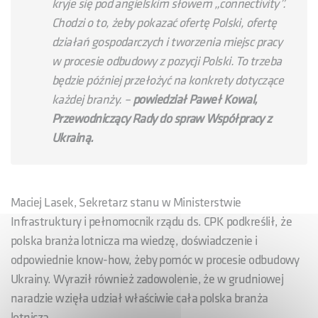
kryje się pod angielskim słowem „connectivity”.
Chodzi o to, żeby pokazać ofertę Polski, ofertę
działań gospodarczych i tworzenia miejsc pracy
w procesie odbudowy z pozycji Polski. To trzeba
będzie później przełożyć na konkrety dotyczące
każdej branży.
–
powiedział Paweł Kowal,
Przewodniczący Rady do spraw Współpracy z
Ukrainą.
Maciej Lasek, Sekretarz stanu w Ministerstwie
Infrastruktury i pełnomocnik rządu ds. CPK podkreślił, że
polska branża lotnicza ma wiedzę, doświadczenie i
odpowiednie know-how, żeby pomóc w procesie odbudowy
Ukrainy. Wyraził również zadowolenie, że w grudniowej
naradzie wzięła udział właściwie cała polska branża
lotnicza.