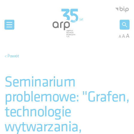
Panel zarządzania plikami cookies
Agencja 
A
A
A
< Powrót
Seminarium
problemowe: "Grafen,
technologie
wytwarzania,