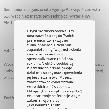
Seminarium zorganizowała Agencja Rozwoju Przemysłu
S.A. wspólnie z Instytutem Technologii Materiałów
Elektronicznych i Uniwersytetem Warszawskim.
Używamy plików cookies, aby
dostosować stronę do Twoich
preferencji i zwiększyć jej
funkcjonalność. Dzięki nim
zapamiętujemy Twoje ustawienia
Fot.: ARP S.A.
i możemy prezentować
spersonalizowane treści oraz
reklamy. Niektóre cookies są
Wydarzenie miało na celu prezentację i popularyzację wśród
niezbędne do prawidłowego
kadry zarządzającej odpowiedzialnej za technologie i rozwój
działania strony oraz zapewnienia
w przedsiębiorstwach metod wykorzystania grafenu.
jej bezpieczeństwa. Możesz
zaakceptować wykorzystanie
wszystkich plików cookies,
klikając „OK, akceptuję wszystko”,
wskazać swoje preferencje w tym
Poniżej zamieszczamy prezentacje z seminarium
:
zakresie, wybierając
„Personalizacja”, lub