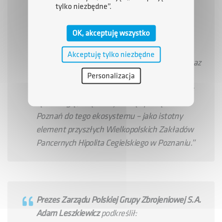
tylko niezbędne”.
decyzyjnego, a popyt jest pochodną
strategicznych potrzeb państwa. Integracja
OK, akceptuję wszystko
kompetencji spółek Grupy Kapitałowej ARP z
partnerami sektora obronnego to fundament
Akceptuję tylko niezbędne
tworzenia efektywnych łańcuchów dostaw oraz
sprawnej realizacji ważnych programów
Personalizacja
modernizacyjnych Sił Zbrojnych RP. Realizując
tę strategię, włączamy naszą spółkę WSK
Poznań do tego ekosystemu – jako istotny
element przyszłych Wielkopolskich Zakładów
Pancernych Hipolita Cegielskiego w Poznaniu.”
Prezes Zarządu Polskiej Grupy Zbrojeniowej S.A.
Adam Leszkiewicz
podkreślił: