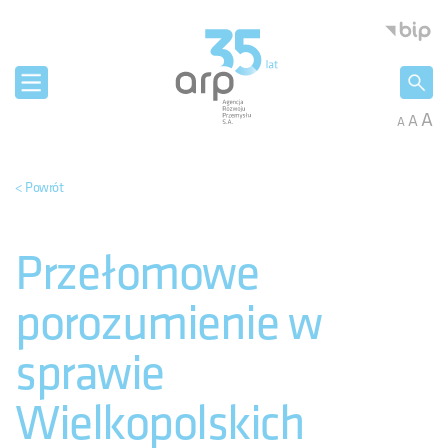
Panel zarządzania plikami cookies
Agencja 
A
A
A
< Powrót
Przełomowe
porozumienie w
sprawie
Wielkopolskich