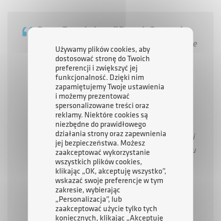
Prezes Zarządu Agencji Rozwoju Przemysłu
S.A. Daniel Ryczek
wskazał na fundamentalne
Używamy plików cookies, aby
znaczenie projektu dla polskiego
dostosować stronę do Twoich
preferencji i zwiększyć jej
bezpieczeństwa:
funkcjonalność. Dzięki nim
„Do kluczowych zadań Agencji Rozwoju
zapamiętujemy Twoje ustawienia
i możemy prezentować
Przemysłu należy restrukturyzacja,
spersonalizowane treści oraz
modernizacja oraz rozbudowa potencjału
reklamy. Niektóre cookies są
produkcyjnego zakładów przemysłowych.
niezbędne do prawidłowego
działania strony oraz zapewnienia
Jesteśmy gwarantem stabilności kapitałowej i
jej bezpieczeństwa. Możesz
operacyjnej dla firm o strategicznym znaczeniu
zaakceptować wykorzystanie
wszystkich plików cookies,
dla bezpieczeństwa państwa. Ma to
klikając „OK, akceptuję wszystko”,
fundamentalne znaczenie zwłaszcza w
wskazać swoje preferencje w tym
przemyśle obronnym, gdzie długie cykle
zakresie, wybierając
„Personalizacja”, lub
inwestycyjne i wysokie ryzyko technologiczne
zaakceptować użycie tylko tych
wymagają przewidywalnego zaplecza
koniecznych, klikając „Akceptuję