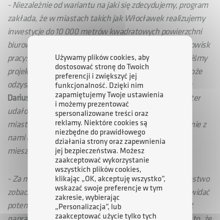
- Niezależnie od wariantu na jaki się zdecydujemy, program
zakłada, że w miastach takich jak Włocławek realizujemy
inwestycje do 10 000 metrów kwadratowych powierzchni
biurowej. Zapewnia to przestrzeń dla około 1200 stanowisk
Używamy plików cookies, aby
pracy: naukowców, programistów, inżynierów. Nazwaliśmy
dostosować stronę do Twoich
projekt "Tertio Ponte", Trzeci Most, pomost który pomoże
preferencji i zwiększyć jej
odzyskać Włocławkowi dawną świetność
– powiedział
funkcjonalność. Dzięki nim
zapamiętujemy Twoje ustawienia
Dariusz Śliwowski
. -
Cieszę się, że w osobie Pani Minister
i możemy prezentować
udało nam się znaleźć partnera do rozmów o rozwoju
spersonalizowane treści oraz
reklamy. Niektóre cookies są
miasta. Teraz liczymy, że włocławski samorząd podejmie z
niezbędne do prawidłowego
nami dialog w celu wypracowania optymalnego dla
działania strony oraz zapewnienia
mieszkańców miasta rozwiązania
– dodał Wiceprezes.
jej bezpieczeństwa. Możesz
zaakceptować wykorzystanie
wszystkich plików cookies,
- Za nami ustawione są plansze, na których mogą Państwo
klikając „OK, akceptuję wszystko”,
wskazać swoje preferencje w tym
zobaczyć opis możliwości, które stwarza program. Jak widać
zakresie, wybierając
potencjał programu realizowanego przez ARP S.A. jest
„Personalizacja”, lub
zaakceptować użycie tylko tych
naprawdę niesamowity. Bardzo się cieszę i dziękuję za to, że