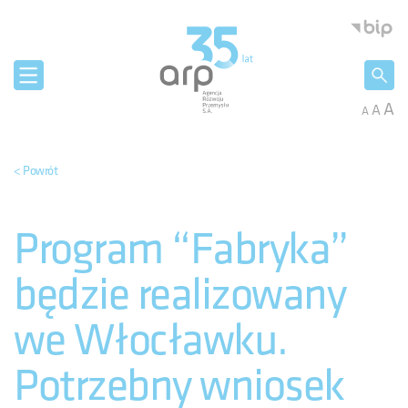
Panel zarządzania plikami cookies
Agencja 
A
A
A
< Powrót
Program “Fabryka”
będzie realizowany
we Włocławku.
Potrzebny wniosek