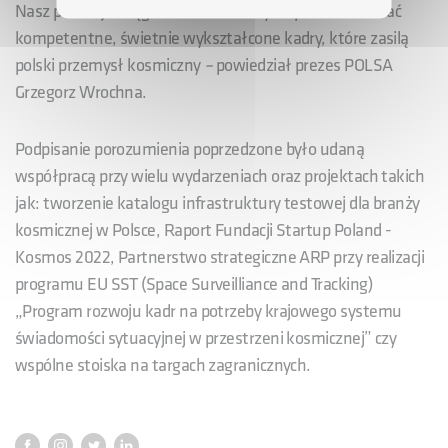
Nasz potencjał ciągle rośnie. Chcemy wspólnie budować
kompetentne, świetnie wykształcone kadry, które zasilą
polski przemysł kosmiczny
–
powiedział prezes POLSA
Grzegorz Wrochna.
Podpisanie porozumienia poprzedzone było udaną
współpracą przy wielu wydarzeniach oraz projektach takich
jak: tworzenie katalogu infrastruktury testowej dla branży
kosmicznej w Polsce, Raport Fundacji Startup Poland -
Kosmos 2022, Partnerstwo strategiczne ARP przy realizacji
programu EU SST (Space Surveilliance and Tracking)
„Program rozwoju kadr na potrzeby krajowego systemu
świadomości sytuacyjnej w przestrzeni kosmicznej” czy
wspólne stoiska na targach zagranicznych.