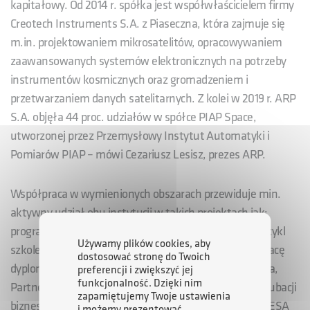
kapitałowy. Od 2014 r. spółka jest współwłaścicielem firmy
Creotech Instruments S.A. z Piaseczna, która zajmuje się
m.in. projektowaniem mikrosatelitów, opracowywaniem
zaawansowanych systemów elektronicznych na potrzeby
instrumentów kosmicznych oraz gromadzeniem i
przetwarzaniem danych satelitarnych. Z kolei w 2019 r. ARP
S.A. objęła 44 proc. udziałów w spółce PIAP Space,
utworzonej przez Przemysłowy Instytut Automatyki i
Pomiarów PIAP – mówi Cezariusz Lesisz, prezes ARP.
Współpraca w wymienionych obszarach przewiduje min.
aktywny udział obu instytucji w takich projektach jak:
program stażowy „Polish Space Fellowship Program”, cykl
Używamy plików cookies, aby
szkoleń ARP Space Academy, Konkurs na najlepszą pracę
dostosować stronę do Twoich
dyplomową POLSA, Studencka Konferencja Kosmiczna,
preferencji i zwiększyć jej
funkcjonalność. Dzięki nim
Partnerstwo strategiczne przy tworzeniu centrum inkubacji
zapamiętujemy Twoje ustawienia
biznesowej Europejskiej Agencji Kosmicznej w Polsce (ESA
i możemy prezentować