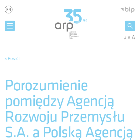
Panel zarządzania plikami cookies
Agencja 
EN
A
A
A
< Powrót
Porozumienie
pomiędzy Agencją
Rozwoju Przemysłu
S.A. a Polską Agencją