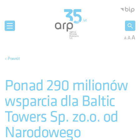
Panel zarządzania plikami cookies
Agencja 
A
A
A
< Powrót
Ponad 290 milionów
wsparcia dla Baltic
Towers Sp. zo.o. od
Narodowego