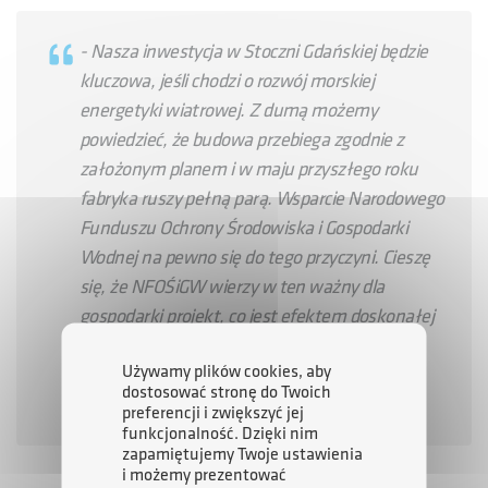
- Nasza inwestycja w Stoczni Gdańskiej będzie
kluczowa, jeśli chodzi o rozwój morskiej
energetyki wiatrowej. Z dumą możemy
powiedzieć, że budowa przebiega zgodnie z
założonym planem i w maju przyszłego roku
fabryka ruszy pełną parą. Wsparcie Narodowego
Funduszu Ochrony Środowiska i Gospodarki
Wodnej na pewno się do tego przyczyni. Cieszę
się, że NFOŚiGW wierzy w ten ważny dla
gospodarki projekt, co jest efektem doskonałej
współpracy pomiędzy naszymi dwoma
Używamy plików cookies, aby
podmiotami – powiedział prezes Agencji
dostosować stronę do Twoich
Rozwoju Przemysłu Michał Dąbrowski.
preferencji i zwiększyć jej
funkcjonalność. Dzięki nim
zapamiętujemy Twoje ustawienia
i możemy prezentować