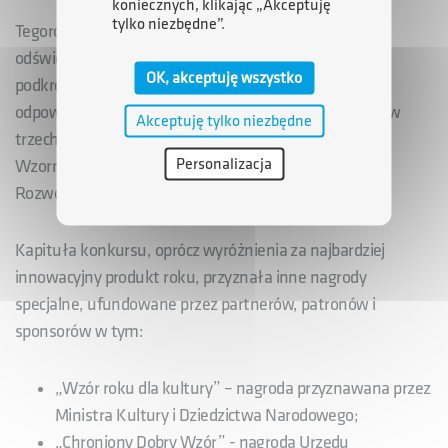
koniecznych, klikając „Akceptuję
tylko niezbędne”.
Tegoroczna edycja to konkurs w nowej formule - z
odświeżonymi kategoriami i kryteriami oceny,
OK, akceptuję wszystko
podkreślającymi znaczenie innowacyjności, jakości i
odpowiedzialnego projektowania. Nagrody przyznano w
Akceptuję tylko niezbędne
trzech głównych obszarach: Wzornictwo Produktowe,
Personalizacja
Wzornictwo Systemów Wizualnych oraz Wzornictwo:
Rozwój i Promocja.
Kapituła konkursu, oprócz wyróżnienia za najbardziej
innowacyjny produkt roku, przyznała inne nagrody
specjalne, ufundowane przez partnerów, patronów i
sponsorów w tym:
„Wzór roku dla kultury” – nagroda przyznawana przez
Ministra Kultury i Dziedzictwa Narodowego;
„Chroniony Dobry Wzór” - nagroda Urzędu