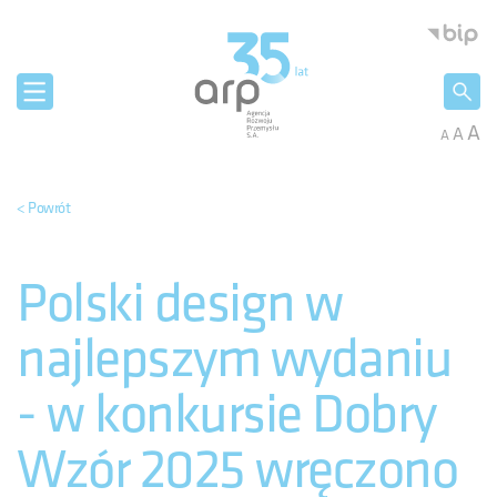
Panel zarządzania plikami cookies
Agencja 
A
A
A
< Powrót
Polski design w
najlepszym wydaniu
- w konkursie Dobry
Wzór 2025 wręczono