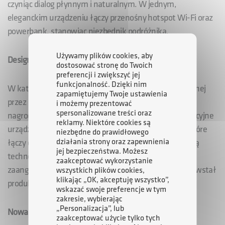
czyniąc dialog płynnym i naturalnym. W jednym,
eleganckim urządzeniu łączy przenośny hotspot Wi-Fi oraz
powerbank, stanowiąc niezbędnik podróżnika.
Używamy plików cookies, aby
Design bez barier
dostosować stronę do Twoich
preferencji i zwiększyć jej
funkcjonalność. Dzięki nim
W kategorii „Wzór Roku dla Kultury 2025”, przyznawanej
zapamiętujemy Twoje ustawienia
przez Ministra Kultury i Dziedzictwa Narodowego,
i możemy prezentować
spersonalizowane treści oraz
nagrodzono notatnik brajlowski BraillePen24 - innowacyjne
reklamy. Niektóre cookies są
urządzenie dla osób niewidomych i słabowidzących, które
niezbędne do prawidłowego
działania strony oraz zapewnienia
łączy elegancki design z funkcjonalnością i nowoczesną
jej bezpieczeństwa. Możesz
technologią. Dzięki metodzie Design Thinking,
zaakceptować wykorzystanie
zaangażowaniu użytkowników w proces tworzenia powstał
wszystkich plików cookies,
klikając „OK, akceptuję wszystko”,
produkt, który jest intuicyjny, dostępny i estetyczny.
wskazać swoje preferencje w tym
zakresie, wybierając
„Personalizacja”, lub
Nowa formuła i kategorie
zaakceptować użycie tylko tych