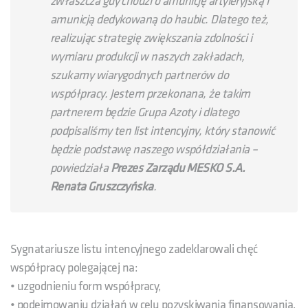
zwłaszcza gdy chodzi o amunicję artyleryjską i
amunicją dedykowaną do haubic. Dlatego też,
realizując strategię zwiększania zdolności i
wymiaru produkcji w naszych zakładach,
szukamy wiarygodnych partnerów do
współpracy. Jestem przekonana, że takim
partnerem będzie Grupa Azoty i dlatego
podpisaliśmy ten list intencyjny, który stanowić
będzie podstawę naszego współdziałania –
powiedziała
Prezes Zarządu MESKO S.A.
Renata Gruszczyńska
.
Sygnatariusze listu intencyjnego zadeklarowali chęć
współpracy polegającej na:
• uzgodnieniu form współpracy,
• podejmowaniu działań w celu pozyskiwania finansowania,