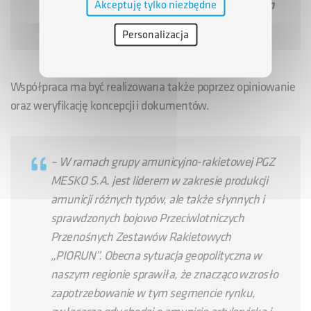
mówił
Prezes Zarządu Grupy Azoty S.A. Adam
Akceptuję tylko niezbędne
Leszkiewicz.
Personalizacja
Współpraca ma być realizowana także poprzez opiniowanie
oraz weryfikację koncepcji i dokumentów.
– W ramach grupy amunicyjno-rakietowej PGZ
MESKO S.A. jest liderem w zakresie produkcji
amunicji różnych typów, ale także słynnych i
sprawdzonych bojowo Przeciwlotniczych
Przenośnych Zestawów Rakietowych
„PIORUN”. Obecna sytuacja geopolityczna w
naszym regionie sprawiła, że znacząco wzrosło
zapotrzebowanie w tym segmencie rynku,