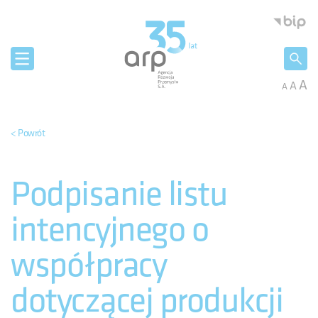
Panel zarządzania plikami cookies
Agencja 
A
A
A
< Powrót
Podpisanie listu
intencyjnego o
współpracy
dotyczącej produkcji