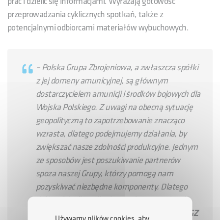
prac i dzielić się informacjami. Wyrażają gotowość
przeprowadzania cyklicznych spotkań, także z
potencjalnymi odbiorcami materiałów wybuchowych.
– Polska Grupa Zbrojeniowa, a zwłaszcza spółki
z jej domeny amunicyjnej, są głównym
dostarczycielem amunicji i środków bojowych dla
Wojska Polskiego. Z uwagi na obecną sytuację
geopolityczną to zapotrzebowanie znacząco
wzrasta, dlatego podejmujemy działania, by
zwiększać nasze zdolności produkcyjne. Jednym
ze sposobów jest poszukiwanie partnerów
spoza naszej Grupy, którzy pomogą nam
pozyskiwać niezbędne komponenty. Dlatego
dziś podpisaliśmy list intencyjny z ARP S.A. i
Grupą Azoty – powiedział
Członek Zarządu PGZ
Używamy plików cookies, aby