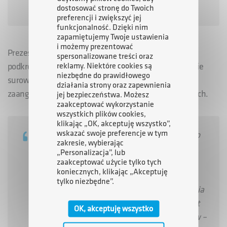
S.A. Arkadiusz Bąk
.
dostosować stronę do Twoich
preferencji i zwiększyć jej
funkcjonalność. Dzięki nim
zapamiętujemy Twoje ustawienia
i możemy prezentować
Prezes Zarządu Grupy Azoty S.A., Adam Leszkiewicz,
spersonalizowane treści oraz
reklamy. Niektóre cookies są
podkreślił, że Grupa Azoty S.A. ma potencjał w zakresie
niezbędne do prawidłowego
surowców i infrastruktury technologicznej, aby
działania strony oraz zapewnienia
zaangażować się w produkcję materiałów wybuchowych.
jej bezpieczeństwa. Możesz
zaakceptować wykorzystanie
wszystkich plików cookies,
klikając „OK, akceptuję wszystko”,
wskazać swoje preferencje w tym
– Już dziś współpracujemy z partnerami z tego
zakresie, wybierając
obszaru. W obecnej sytuacji Grupy chcemy
„Personalizacja”, lub
wykorzystywać najciekawsze możliwości
zaakceptować użycie tylko tych
koniecznych, klikając „Akceptuję
biznesowe, dzięki którym wzmocnimy
tylko niezbędne”.
przychody. Współpraca w zakresie wytwarzania
nitrocelulozy oraz prochów wielobazowych jest
OK, akceptuję wszystko
bardzo perspektywiczna dla naszych zakładów –