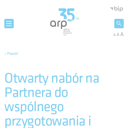
Panel zarządzania plikami cookies
Agencja 
A
A
A
< Powrót
Otwarty nabór na
Partnera do
wspólnego
przygotowania i