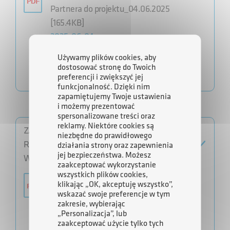
Partnera do projektu_04.06.2025
[165.4KB]
2025-06-04
Używamy plików cookies, aby
dostosować stronę do Twoich
preferencji i zwiększyć jej
funkcjonalność. Dzięki nim
zapamiętujemy Twoje ustawienia
i możemy prezentować
spersonalizowane treści oraz
reklamy. Niektóre cookies są
ZAŁĄCZNIK NR 1 DO OGŁOSZENIA –
niezbędne do prawidłowego
REGULAMIN NABORU PARTNERA DO
działania strony oraz zapewnienia
jej bezpieczeństwa. Możesz
WSPÓLNEJ REALIZACJI PROJEKTU FERS
zaakceptować wykorzystanie
wszystkich plików cookies,
Zał.1 do Ogłoszenia_Regulamin
klikając „OK, akceptuję wszystko”,
otwartego naboru Partnera do
wskazać swoje preferencje w tym
zakresie, wybierając
projektu_04.06.2025 [330.4KB]
„Personalizacja”, lub
2025-06-04
zaakceptować użycie tylko tych