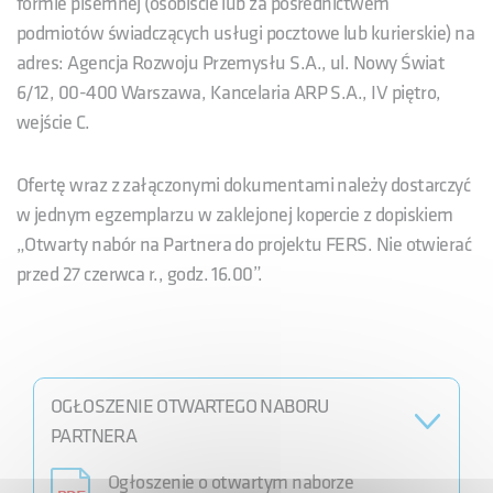
formie pisemnej (osobiście lub za pośrednictwem
podmiotów świadczących usługi pocztowe lub kurierskie) na
adres: Agencja Rozwoju Przemysłu S.A., ul. Nowy Świat
6/12, 00-400 Warszawa, Kancelaria ARP S.A., IV piętro,
wejście C.
Ofertę wraz z załączonymi dokumentami należy dostarczyć
w jednym egzemplarzu w zaklejonej kopercie z dopiskiem
„Otwarty nabór na Partnera do projektu FERS. Nie otwierać
przed 27 czerwca r., godz. 16.00”.
OGŁOSZENIE OTWARTEGO NABORU
PARTNERA
Ogłoszenie o otwartym naborze