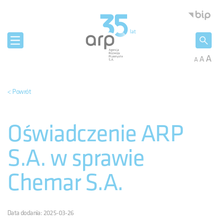
Panel zarządzania plikami cookies
Agencja 
A
A
A
< Powrót
Oświadczenie ARP
S.A. w sprawie
Chemar S.A.
Data dodania: 2025-03-26