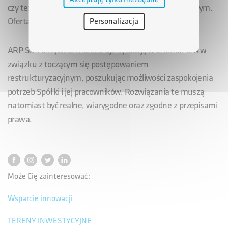
czy też zawarcie układu w postępowaniu upadłościowym.
Oferta taka powinna zostać złożona do Syndyka.
Personalizacja
ARP S.A. aktywnie monitoruje sytuację w Chemar S.A w
związku z toczącym się postępowaniem
restrukturyzacyjnym, poszukując możliwości zaspokojenia
potrzeb Spółki i jej pracowników. Rozwiązania te muszą
natomiast być realne, wiarygodne oraz zgodne z przepisami
prawa.
Może Cię zainteresować:
Wsparcie innowacji
TERENY INWESTYCYJNE