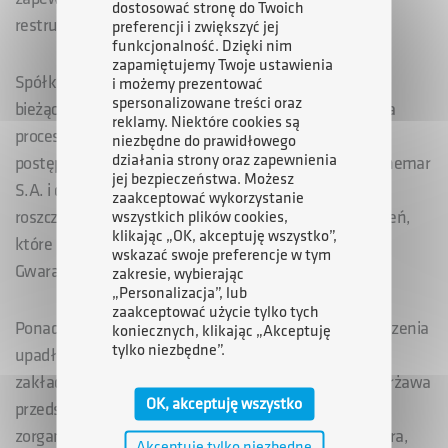
dostosować stronę do Twoich
restrukturyzacji.
preferencji i zwiększyć jej
funkcjonalność. Dzięki nim
zapamiętujemy Twoje ustawienia
Spółka sama nie posiada środków na pokrycie swojej
i możemy prezentować
spersonalizowane treści oraz
bieżącej działalności, niezbędnych dla przeprowadzenia
reklamy. Niektóre cookies są
procesu restrukturyzacji. W tej sytuacji ewentualne
niezbędne do prawidłowego
działania strony oraz zapewnienia
postępowanie sanacyjne mogłoby zubożyć majątek Chemar
jej bezpieczeństwa. Możesz
S.A. i doprowadzić do braku możliwości zaspokojenia
zaakceptować wykorzystanie
roszczeń pracowniczych z tytułu zaległych wynagrodzeń,
wszystkich plików cookies,
klikając „OK, akceptuję wszystko”,
które mają szansę być pokryte z Funduszu
wskazać swoje preferencje w tym
Gwarantowanych Świadczeń Pracowniczych.
zakresie, wybierając
„Personalizacja”, lub
zaakceptować użycie tylko tych
Ponadto należy pamiętać, że nawet w wariancie ogłoszenia
koniecznych, klikając „Akceptuję
tylko niezbędne”.
upadłości Spółki, nadal możliwe są różne scenariusze
zakładające jej dalsze funkcjonowanie, w tym np. dzierżawa
OK, akceptuję wszystko
przedsiębiorstwa z prawem jego pierwokupu, przejęcie
zorganizowanej części przedsiębiorstwa przez inwestora,
Akceptuję tylko niezbędne