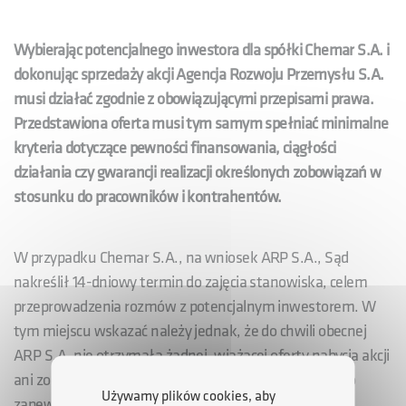
Wybierając potencjalnego inwestora dla spółki Chemar S.A. i
dokonując sprzedaży akcji Agencja Rozwoju Przemysłu S.A.
musi działać zgodnie z obowiązującymi przepisami prawa.
Przedstawiona oferta musi tym samym spełniać minimalne
kryteria dotyczące pewności finansowania, ciągłości
działania czy gwarancji realizacji określonych zobowiązań w
stosunku do pracowników i kontrahentów.
W przypadku Chemar S.A., na wniosek ARP S.A., Sąd
nakreślił 14-dniowy termin do zajęcia stanowiska, celem
przeprowadzenia rozmów z potencjalnym inwestorem. W
tym miejscu wskazać należy jednak, że do chwili obecnej
ARP S.A. nie otrzymała żadnej, wiążącej oferty nabycia akcji
ani zobowiązania żadnego potencjalnego inwestora do
Używamy plików cookies, aby
zapewnienia spółce Chemar S.A. finansowania jej