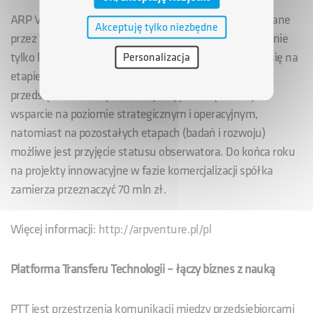
ARP Venture inwestuje w innowacyjne projekty rozwijane
Akceptuję tylko niezbędne
przez małe i średnie przedsiębiorstwa. Spółka oferuje nie
tylko kapitał, ale i doradztwo. ARP Venture angażuje się na
Personalizacja
etapie wdrażania do produkcji lub ekspansji
przedsiębiorstwa. Spółki otrzymują w związku z tym
wsparcie na poziomie strategicznym i operacyjnym,
natomiast na pozostałych etapach (badań i rozwoju)
możliwe jest przyjęcie statusu obserwatora. Do końca roku
na projekty innowacyjne w fazie komercjalizacji spółka
zamierza przeznaczyć 70 mln zł.
Więcej informacji:
http://arpventure.pl/pl
Platforma Transferu Technologii – łączy biznes z nauką
PTT jest przestrzenią komunikacji między przedsiębiorcami