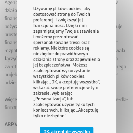
Agencja kieruje swoją ofertę do dużych przedsiębiorstw
Używamy plików cookies, aby
działających we wszystkich branżach, szukających
dostosować stronę do Twoich
finansowania rozwoju i inwestycji. Mogą oni liczyć na
preferencji i zwiększyć jej
funkcjonalność. Dzięki nim
pożyczki od kilku do kilkudziesięciu milionów. ARP stosuje
zapamiętujemy Twoje ustawienia
proste i przejrzyste zasady przy ubieganiu się o
i możemy prezentować
finansowanie. Brak jest ukrytych opłat, a każdy projekt
spersonalizowane treści oraz
reklamy. Niektóre cookies są
rozpatrywany jest indywidualnie. Dodatkowo ARP pozwala
niezbędne do prawidłowego
łączyć pożyczki własne z finansowaniem bankowym, a
działania strony oraz zapewnienia
jej bezpieczeństwa. Możesz
zwrot pożyczki dopasowany jest do specyfiki realizowanego
zaakceptować wykorzystanie
projektu (raty są stałe lub zmienne). Od 2010 roku ARP
wszystkich plików cookies,
klikając „OK, akceptuję wszystko”,
udzieliła pożyczek na łączną kwotę 2,91 mld zł.
wskazać swoje preferencje w tym
zakresie, wybierając
„Personalizacja”, lub
Więcej informacji:
http://www.arp.pl/uslugi-finansowe-dla-
zaakceptować użycie tylko tych
firm#/pozyczki_791
koniecznych, klikając „Akceptuję
tylko niezbędne”.
ARP Venture – innowacyjne MŚP
OK, akceptuję wszystko