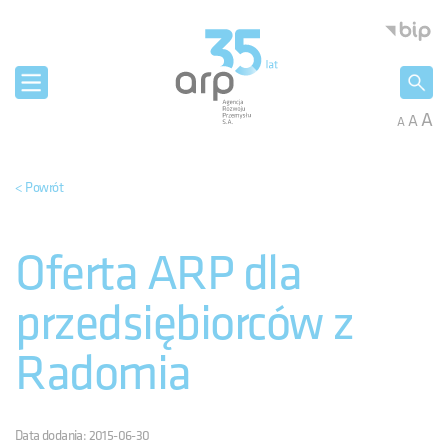
Panel zarządzania plikami cookies
Agencja 
A
A
A
< Powrót
Oferta ARP dla
przedsiębiorców z
Radomia
Data dodania: 2015-06-30