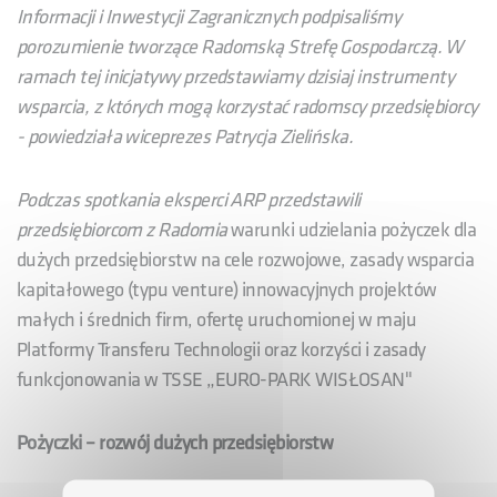
Informacji i Inwestycji Zagranicznych podpisaliśmy
porozumienie tworzące Radomską Strefę Gospodarczą. W
ramach tej inicjatywy przedstawiamy dzisiaj instrumenty
wsparcia, z których mogą korzystać radomscy przedsiębiorcy
- powiedziała wiceprezes Patrycja Zielińska.
Podczas spotkania eksperci ARP przedstawili
przedsiębiorcom z Radomia
warunki udzielania pożyczek dla
dużych przedsiębiorstw na cele rozwojowe, zasady wsparcia
kapitałowego (typu venture) innowacyjnych projektów
małych i średnich firm, ofertę uruchomionej w maju
Platformy Transferu Technologii oraz korzyści i zasady
funkcjonowania w TSSE „EURO-PARK WISŁOSAN"
Pożyczki – rozwój dużych przedsiębiorstw