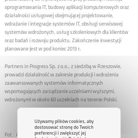
oprogramowania IT, budowy aplikacji komputerowych oraz
działalności usługowej obejmującej projektowanie,
wdrażanie i integracje systemów IT, obsługi serwisowej
systemów wdrożonych, usług szkoleniowych dla klientów
oraz badań i rozwoju produktu. Zakończenie inwestycji
planowane jest w pod koniec 2013 r.
Partners in Progress Sp. z o.o., z siedzibą w Rzeszowie,
prowadzi działalność w zakresie produkcji i wdrożenia
zaawansowanych systemów informatycznych
wspomagających zarządzanie uczelniami wyższymi,
wdrożonymi w około 60 uczelniach na terenie Polski.
Używamy plików cookies, aby
dostosować stronę do Twoich
preferencji i zwiększyć jej
Fot.: ARP S.A. O/Mielec