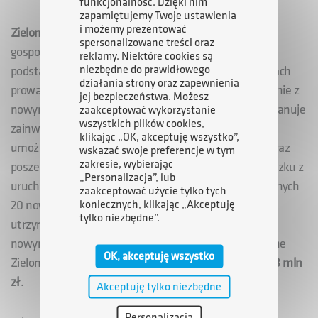
funkcjonalność. Dzięki nim
zapamiętujemy Twoje ustawienia
i możemy prezentować
Zielona Budka (Mielec) Sp. z o.o.
prowadzi działalność
spersonalizowane treści oraz
gospodarczą na terenie SSE EURO-PARK MIELEC na
reklamy. Niektóre cookies są
niezbędne do prawidłowego
podstawie zezwolenia wydanego w 1998 roku. W ramach
działania strony oraz zapewnienia
prowadzonej działalności Spółka produkuje lody. Zgodnie z
jej bezpieczeństwa. Możesz
nowym zezwoleniem (203/ARP/2011) przedsiębiorca planuje
zaakceptować wykorzystanie
wszystkich plików cookies,
zainwestować w rozbudowę hali produkcyjnej, która
klikając „OK, akceptuję wszystko”,
umożliwi zwiększenie zdolności produkcyjnych firmy oraz
wskazać swoje preferencje w tym
zakresie, wybierając
poszerzenie oferowanego asortymentu lodów. W związku z
„Personalizacja”, lub
uruchamianym w Strefie projektem zostanie utworzonych
zaakceptować użycie tylko tych
koniecznych, klikając „Akceptuję
20 nowych miejsc pracy przy jednoczesnej gwarancji
tylko niezbędne”.
utrzymania już istniejących 175 miejsc pracy. Zgodnie z
nowym zezwoleniem, planowane nakłady inwestycyjne
OK, akceptuję wszystko
Zielonej Budki (Mielec) Sp. z o.o. wynoszą
co najmniej 8 mln
zł
.
Akceptuję tylko niezbędne
Personalizacja