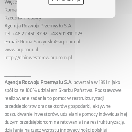
Więcej informacji udziela
:
Roma Sarzyńska-Przeciechowska
Rzecznik Prasowy
Agencja Rozwoju Przemysłu S.A.
Tel. +48 22 460 37 92, +48 501 310 023
e-mail:
Roma.Sarzynska@arp.com.pl
www.arp.com.pl
http://dlainwestorow.arp.com.pl
____________
Agencja Rozwoju Przemysłu S.A.
powstała w 1991 r. jako
spółka ze 100% udziałem Skarbu Państwa. Podstawowe
realizowane zadania to pomoc w restrukturyzacji
przedsiębiorstw oraz sektorów gospodarki, aktywne
poszukiwanie inwestorów, udzielanie pomocy indywidualnej
dużym przedsiębiorcom na ratowanie i na restrukturyzację,
działania na rzecz wzrostu innowacyjności polskiej