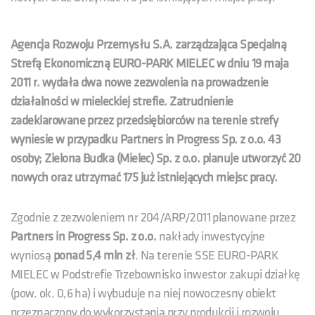
Agencja Rozwoju Przemysłu S.A. zarządzająca Specjalną
Strefą Ekonomiczną EURO-PARK MIELEC w dniu 19 maja
2011 r. wydała dwa nowe zezwolenia na prowadzenie
działalności w mieleckiej strefie. Zatrudnienie
zadeklarowane przez przedsiębiorców na terenie strefy
wyniesie w przypadku Partners in Progress Sp. z o.o. 43
osoby; Zielona Budka (Mielec) Sp. z o.o. planuje utworzyć 20
nowych oraz utrzymać 175 już istniejących miejsc pracy.
Zgodnie z zezwoleniem nr 204/ARP/2011 planowane przez
Partners in Progress Sp. z o.o.
nakłady inwestycyjne
wyniosą
ponad 5,4 mln zł
. Na terenie SSE EURO-PARK
MIELEC w Podstrefie Trzebownisko inwestor zakupi działkę
(pow. ok. 0,6 ha) i wybuduje na niej nowoczesny obiekt
przeznaczony do wykorzystania przy produkcji i rozwoju