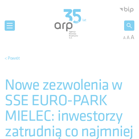
Panel zarządzania plikami cookies
Agencja 
A
A
A
< Powrót
Nowe zezwolenia w
SSE EURO-PARK
MIELEC: inwestorzy
zatrudnią co najmniej