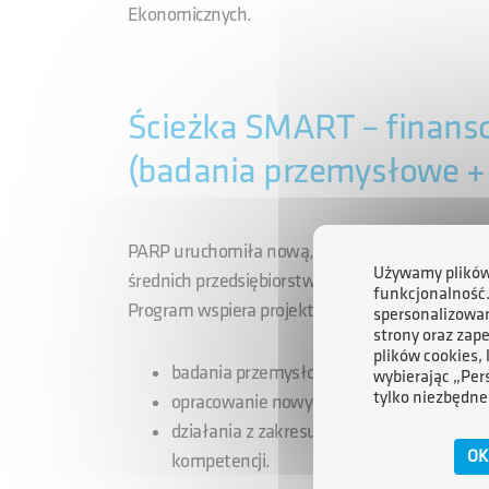
Ekonomicznych.
Ścieżka SMART – finans
(badania przemysłowe + 
PARP uruchomiła nową, uproszczoną edycję p
Używamy plików 
średnich przedsiębiorstw.
funkcjonalność
Program wspiera projekty badawczo‑rozwojowe 
spersonalizowan
strony oraz zap
plików cookies,
badania przemysłowe i eksperymentalne 
wybierając „Per
tylko niezbędne
opracowanie nowych lub znacząco ulepszo
działania z zakresu umiędzynarodowienia
OK
kompetencji.