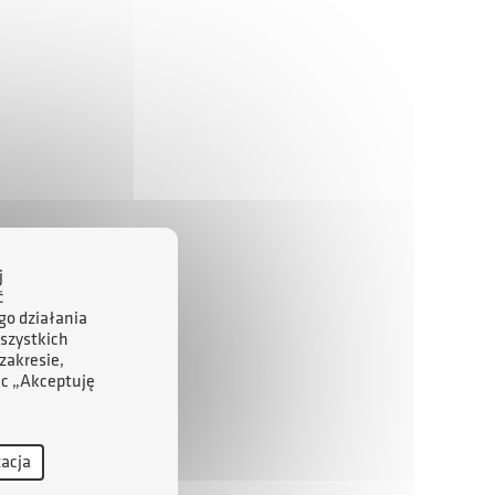
j
ć
go działania
szystkich
zakresie,
ąc „Akceptuję
zacja