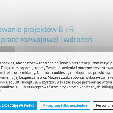
owanie projektów B +R
prace rozwojowe) i wdrożeń
rogramu
Ścieżka SMART
, skierowaną do mikro-, małych i
cookies, aby dostosować stronę do Twoich preferencji i zwiększyć je
. Dzięki nim zapamiętujemy Twoje ustawienia i możemy prezentowa
(B+R) oraz wdrożenia wyników prac B+R, obejmujące m.in.:
e treści oraz reklamy. Niektóre cookies są niezbędne do prawidłowe
ewnienia jej bezpieczeństwa. Możesz zaakceptować wykorzystanie w
 klikając „OK, akceptuję wszystko”, wskazać swoje preferencje w tym 
prace rozwojowe,
sonalizacja”, lub zaakceptować użycie tylko tych koniecznych, klikaj
”.
nych produktów i procesów,
, ochrony własności przemysłowej oraz rozwoju
, akceptuję wszystko
Akceptuję tylko niezbędne
Personali