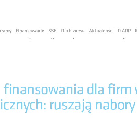
cja Rozwoju Przemysłu S.A
iałamy
Finansowanie
SSE
Dla biznesu
Aktualności
O ARP
finansowania dla firm 
cznych: ruszają nabor