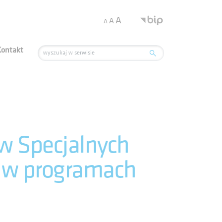
.
A
A
A
Kontakt
w Specjalnych
y w programach