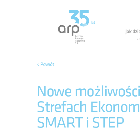
Panel zarządzania plikami cookies
Agen
Jak dz
< Powrót
Nowe możliwości 
Strefach Ekonomi
SMART i STEP