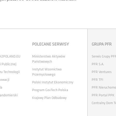
POLECANE SERWISY
GRUPA PFR
 H2POLAND.EU
Ministerstwo Aktywów
Serwis Grupy PF
Państwowych
i Publicznej
PFR S.A.
Instytut Wzornictwa
ru Technologii
PFR Ventures
Przemysłowego
nowacji
PFR TFI
Polski Instytut Ekonomiczny
la
PFR Nieruchomo
Program GovTech Polska
andomierski
PFR Portal PPK
Krajowy Plan Odbudowy
Centralny Dom T