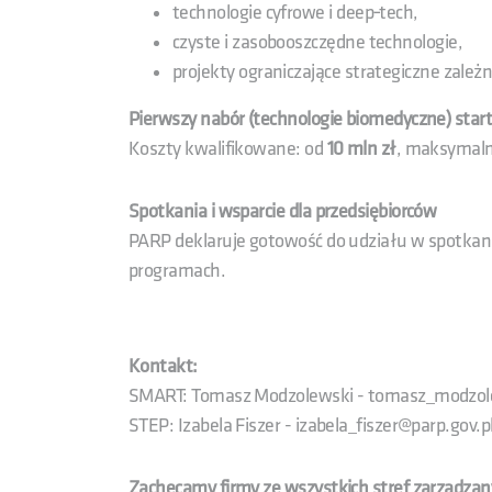
technologie cyfrowe i deep‑tech,
czyste i zasobooszczędne technologie,
projekty ograniczające strategiczne zależn
Pierwszy nabór (technologie biomedyczne) start
Koszty kwalifikowane: od
10 mln zł
, maksymaln
Spotkania i wsparcie dla przedsiębiorców
PARP deklaruje gotowość do udziału w spotka
programach.
Kontakt:
SMART: Tomasz Modzolewski - tomasz_modzole
STEP: Izabela Fiszer - izabela_fiszer@parp.gov.p
Zachęcamy firmy ze wszystkich stref zarządzan