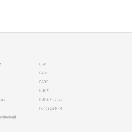
R
BGK
PAIH
PARP
KUKE
ści
KUKE Finance
Fundacja PFR
echnologii