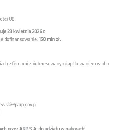
ości UE.
uje 23 kwietnia 2026 r.
e dofinansowanie:
150 mln zł
.
niach z firmami zainteresowanymi aplikowaniem w obu
wski@parp.gov.pl
l
ych przez ARP S.A. do udziału w naborach!