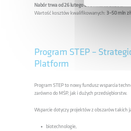
Nabór trwa od 26 lutego do 31 marca 2026 r.
Wartość kosztów kwalifikowanych:
3–50 mln zł
Program STEP – Strategic
Platform
Program STEP to nowy fundusz wsparcia technolo
zarówno do MŚP, jak i dużych przedsiębiorstw.
Wsparcie dotyczy projektów z obszarów takich ja
biotechnologie,