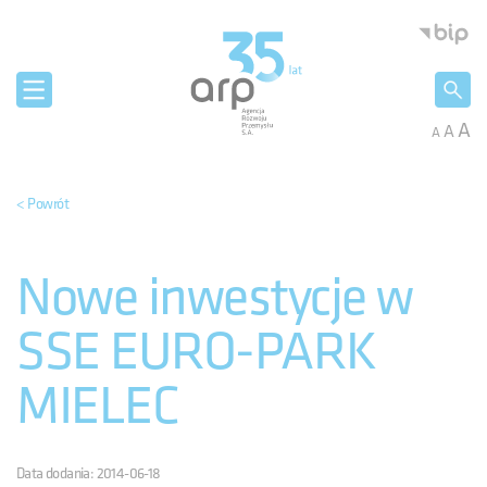
Panel zarządzania plikami cookies
Agencja 
A
A
A
< Powrót
Nowe inwestycje w
SSE EURO-PARK
MIELEC
Data dodania: 2014-06-18