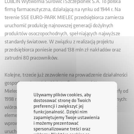
LUBLIN Wytwórnia Surowic i Szczepionek S.A. To polska
firmą farmaceutyczna, działającą na rynku od 1944 r. Na
terenie SSE EURO-PARK MIELEC przedsiębiorca zamierza
uruchomić produkcję najnowszej generacji dożylnych
produktów osoczopochodnych, spełniających najwyższe
standardy światowe. W związku z realizacją projektu
przedsiębiorca poniesie ponad 138 mln zł nakładów oraz
zatrudni 80 pracowników.
Kolejne, trzecie już zezwolenie na prowadzenie działalności
gospodarczej w mieleckiej strefie otrzymał Kronospan
Mielec. Spółka, prowadząca działalność na terenie strefy od
Używamy plików cookies, aby
1998 r., specjalizuje się w produkcji płyt drewnopochodnych:
dostosować stronę do Twoich
preferencji i zwiększyć jej
wiórowych i MDF, produkcji papieru dekoracyjnego oraz
funkcjonalność. Dzięki nim
elementów postformingu. Obecnie spółka planuje
zapamiętujemy Twoje ustawienia
wprowadzić zmiany w procesie produkcyjnym oraz
i możemy prezentować
spersonalizowane treści oraz
uruchomić wytwarzanie papierów dekoracyjnych