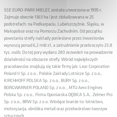
SSE EURO-PARK MIELEC została utworzona w 1995 r.
Zajmuje obecnie 1363 ha i jest zlokalizowana w 25
podstrefach: na Podkarpaciu, Lubelszczyźnie, Śląsku, w
Małopolsce oraz na Pomorzu Zachodnim. Od początku
powstania strefy nakłady poniesione przez inwestorów
wynoszą ponad 6,2 mld zł, a zatrudnienie przekroczyło 23,8
tys. osób. Do tej pory wydano 280 zezwoleń na prowadzenie
działalności na obszarze strefy. Wśród największych
pracodawców znajdują się takie firmy jak: Lear Corporation
Poland II Sp. z o.o., Polskie Zakłady Lotnicze Sp. z o.o.,
KIRCHHOFF POLSKA Sp. z o.o., BURY Sp. z o.o.,
BORGWARNER POLAND Sp. z o.o. , MTU Aero Engines
Polska Sp. z o.o., Firma Oponiarska DĘBICA S.A., Zelmer Pro
Sp. z o.o., BRW Sp. z o.o. Wiodące branże to: lotnictwo,
motoryzacja, obróbka metali oraz przetwórstwo tworzyw
sztucznych