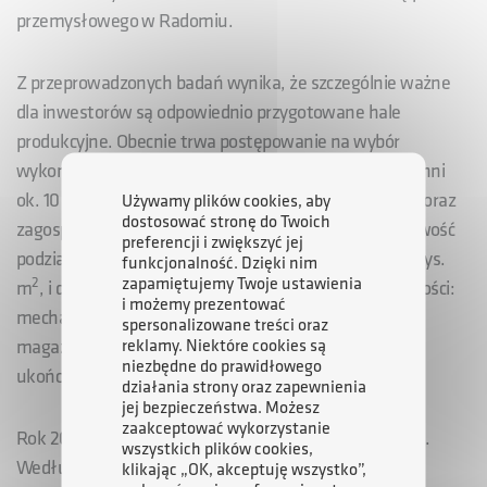
przemysłowego w Radomiu.
Z przeprowadzonych badań wynika, że szczególnie ważne
dla inwestorów są odpowiednio przygotowane hale
produkcyjne. Obecnie trwa postępowanie na wybór
wykonawcy hali produkcyjnej w Wośnikach o powierzchni
2
ok. 10 tys. m
z zapleczem socjalno-administracyjnym oraz
Używamy plików cookies, aby
dostosować stronę do Twoich
zagospodarowaniem terenu. Hala będzie miała możliwość
preferencji i zwiększyć jej
podziału na trzy funkcjonalne segmenty o pow. ok. 5 tys.
funkcjonalność. Dzięki nim
zapamiętujemy Twoje ustawienia
2
2
m
, i dwa po ok. 2,5 tys. m
i dostosowana do działalności:
i możemy prezentować
mechanicznej, obróbki metali, tworzyw sztucznych,
spersonalizowane treści oraz
reklamy. Niektóre cookies są
magazynowania oraz logistyki. Inwestycja ma zostać
niezbędne do prawidłowego
ukończona w II kwartale 2019 roku.
działania strony oraz zapewnienia
jej bezpieczeństwa. Możesz
zaakceptować wykorzystanie
Rok 2018 dla Radomia rozpoczął się wyjątkowo dobrze.
wszystkich plików cookies,
Według danych Powiatowego Urzędu Pracy z rejestru
klikając „OK, akceptuję wszystko”,