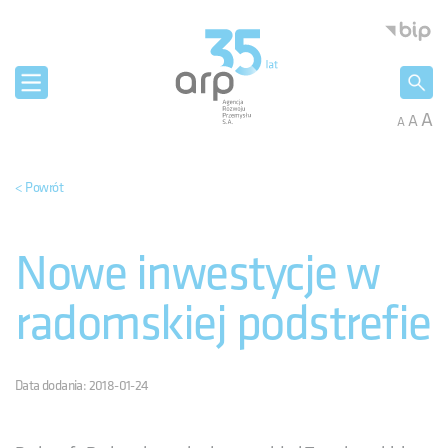
Panel zarządzania plikami cookies
Agencja 
A
A
A
< Powrót
Nowe inwestycje w
radomskiej podstrefie
Data dodania: 2018-01-24