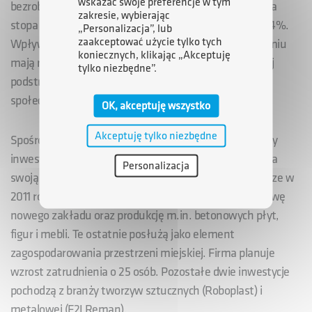
wskazać swoje preferencje w tym
bezrobotnych w 2017 roku ubyło niemal 4,5 tys. osób, a
zakresie, wybierając
stopa bezrobocia w powiecie zmniejszyła się o prawie 4%.
„Personalizacja”, lub
zaakceptować użycie tylko tych
Wpływ na powstawanie nowych miejsc pracy w Radomiu
koniecznych, klikając „Akceptuję
mają również działania ARP. Z inwestycji w radomskiej
tylko niezbędne”.
podstrefie korzystają zarówno przedsiębiorcy jak i
społeczność lokalna.
OK, akceptuję wszystko
Akceptuję tylko niezbędne
Spośród tegorocznych inwestorów, największe nakłady
inwestycyjne zadeklarowała polska firma Klamal, która
Personalizacja
swoją działalność rozpoczynała na tych terenach jeszcze w
2011 roku. Ponad 14 mln zł spółka przeznaczy na budowę
nowego zakładu oraz produkcję m.in. betonowych płyt,
figur i mebli. Te ostatnie posłużą jako element
zagospodarowania przestrzeni miejskiej. Firma planuje
wzrost zatrudnienia o 25 osób. Pozostałe dwie inwestycje
pochodzą z branży tworzyw sztucznych (Roboplast) i
metalowej (F2J Reman).