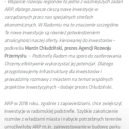
-
Wsparcie rozwoju regionów to jedno z ważniejszych zadań
ARP, dlatego zawsze cieszą nowe inwestycje w
zarządzanych przez nas specjalnych strefach
ekonomicznych. W Radomiu ma to znaczenie szczególne.
Te nowe inwestycje są również potwierdzeniem
atrakcyjności naszej oferty, kierowanej do inwestorów
–
podkreśla
Marcin Chludziński, prezes Agencji Rozwoju
Przemysłu
. –
Podstrefa Radom ma sporo do zaoferowania.
Chcemy efektywnie wykorzystać jej potencjał. Dlatego
przygotowujemy infrastrukturę dla inwestorów i
prowadzimy rozmowy z miastem na temat wspólnych
projektów inwestycyjnych –
dodaje prezes Chludziński
.
ARP w 2018 roku, zgodnie z zapowiedziami, chce zwiększyć
inwestycje w radomskiej podstrefie. Szybkie zakończenie
rozmów z władzami miasta i nabycie potrzebnych terenów
umożliwiłoby ARP m.in. zainwestowanie w budowę parku