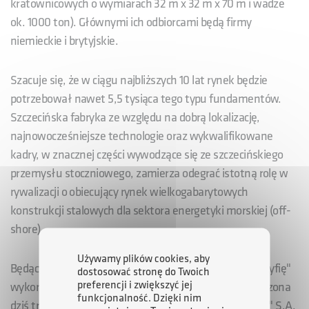
kratownicowych o wymiarach 32 m x 32 m x 70 m i wadze
ok. 1000 ton). Głównymi ich odbiorcami będą firmy
niemieckie i brytyjskie.
Szacuje się, że w ciągu najbliższych 10 lat rynek będzie
potrzebował nawet 5,5 tysiąca tego typu fundamentów.
Szczecińska fabryka ze względu na dobrą lokalizację,
najnowocześniejsze technologie oraz wykwalifikowane
kadry, w znacznej części wywodzące się ze szczecińskiego
przemysłu stoczniowego, zamierza odegrać istotną rolę w
rywalizacji o obiecujący rynek wielkogabarytowych
konstrukcji stalowych dla sektora energetyki morskiej (off-
shore).
Używamy plików cookies, aby
Będący przedmiotem transakcji teren nie był przez "Gryfię"
dostosować stronę do Twoich
preferencji i zwiększyć jej
wykorzystywany do celów produkcyjnych. Przeprowadzona
funkcjonalność. Dzięki nim
dziś transakcja rozpoczyna realizację przez SSR "Gryfia" S.A.