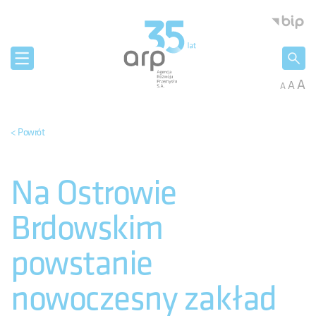
Panel zarządzania plikami cookies
Agencja 
A
A
A
< Powrót
Na Ostrowie
Brdowskim
powstanie
nowoczesny zakład