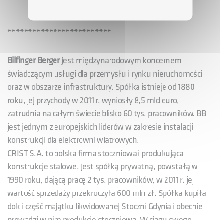
*************************
Bilfinger Berger
jest międzynarodowym koncernem
świadczącym usługi dla przemysłu i rynku nieruchomości
oraz w obszarze infrastruktury. Spółka istnieje od 1880
roku, jej przychody w 2011 r. wyniosły 8,5 mld euro,
zatrudnia na całym świecie blisko 60 tys. pracowników. BB
jest jednym z europejskich liderów w zakresie instalacji
konstrukcji dla elektrowni wiatrowych.
CRIST S.A. to polska firma stoczniowa i produkująca
konstrukcje stalowe. Jest spółką prywatną, powstałą w
1990 roku, dającą pracę 2 tys. pracowników, w 2011 r. jej
wartość sprzedaży przekroczyła 600 mln zł. Spółka kupiła
dok i część majątku likwidowanej Stoczni Gdynia i obecnie
prowadzi w nim produkcję stoczniową. W ciągu swego