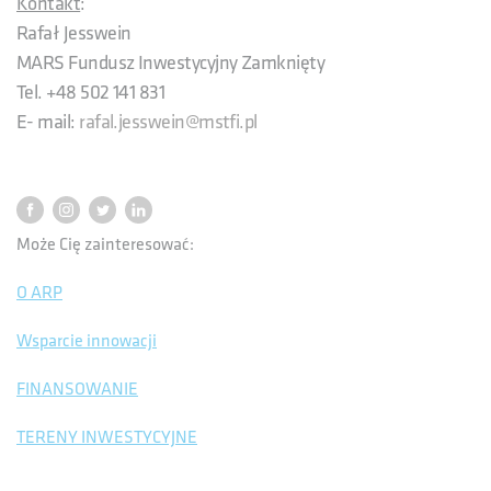
Kontakt
:
Rafał Jesswein
MARS Fundusz Inwestycyjny Zamknięty
Tel. +48 502 141 831
E- mail:
rafal.jesswein@mstfi.pl
Może Cię zainteresować:
O ARP
Wsparcie innowacji
FINANSOWANIE
TERENY INWESTYCYJNE