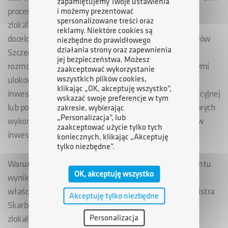
zapamiętujemy Twoje ustawienia
procesu kondensacji majątkowej, zakładającego
i możemy prezentować
spersonalizowane treści oraz
zlokalizowanie prowadzonej działalności stoczniowej
reklamy. Niektóre cookies są
docelowo na obszarze ok. 5,4 ha. Z powyższych względów
niezbędne do prawidłowego
działania strony oraz zapewnienia
Szczecińska stocznia prowadzi działania akwizycyjne i
jej bezpieczeństwa. Możesz
rozmowy z potencjalnymi partnerami, zainteresowanymi
zaakceptować wykorzystanie
wszystkich plików cookies,
ulokowaniem na pozostałych wolnych terenach
klikając „OK, akceptuję wszystko”,
inwestycyjnych (ok. 15 ha) własnej działalności produkcyjnej
wskazać swoje preferencje w tym
lub powierzeniem do realizacji nowych kontraktów, których
zakresie, wybierając
„Personalizacja”, lub
wykonanie wymagać będzie przeprowadzenia procesów
zaakceptować użycie tylko tych
inwestycyjnych.
koniecznych, klikając „Akceptuję
tylko niezbędne”.
Warunkowy charakter zawartej umowy sprzedaży gruntu
OK, akceptuję wszystko
wynika m.in. z konieczności uzyskania przez strony
właściwych zgód administracyjnych, w tym zgody Ministra
Akceptuję tylko niezbędne
Skarbu Państwa na rozporządzenie gruntem
Personalizacja
zlokalizowanym w granicach portu morskiego.