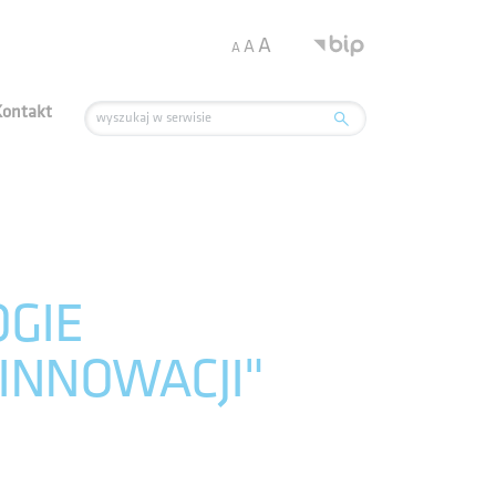
.
A
A
A
Kontakt
OGIE
INNOWACJI"