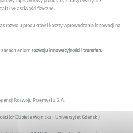
rowy zapis cyfrowy produktu, zintegrowanych z
ałt i właściwości fizyczne.
zas rozwoju produktów i koszty wprowadzania innowacji na
ym zagadnieniom
rozwoju innowacyjności i transferu
Agencji Rozwoju Przemysłu S.A.
ści (dr Elżbieta Wojnicka - Uniwersytet Gdański)