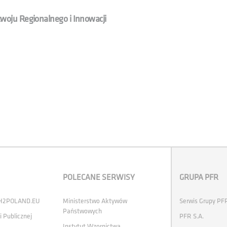
oju Regionalnego i Innowacji
POLECANE SERWISY
GRUPA PFR
 H2POLAND.EU
Ministerstwo Aktywów
Serwis Grupy PF
Państwowych
i Publicznej
PFR S.A.
Instytut Wzornictwa