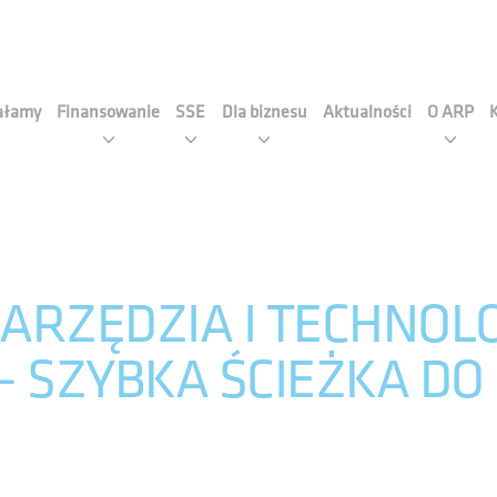
cja Rozwoju Przemysłu S.A
iałamy
Finansowanie
SSE
Dla biznesu
Aktualności
O ARP
-NARZĘDZIA I TECHNOL
 SZYBKA ŚCIEŻKA DO 