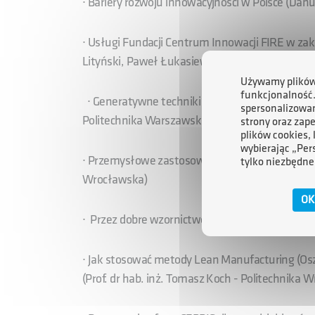
∙ Bariery rozwoju innowacyjności w Polsce (Dan
∙ Usługi Fundacji Centrum Innowacji FIRE w zak
Lityński, Paweł Łukasiewicz)
Używamy plików 
funkcjonalność
∙ Generatywne techniki wytwarzania w rozwoju i
spersonalizowan
Politechnika Warszawska)
strony oraz zap
plików cookies,
wybierając „Per
∙ Przemysłowe zastosowania technologii generat
tylko niezbędne
Wrocławska)
OK
∙ Przez dobre wzornictwo (design) do innowacj
∙ Jak stosować metody Lean Manufacturing (Os
(Prof. dr hab. inż. Tomasz Koch - Politechnika 