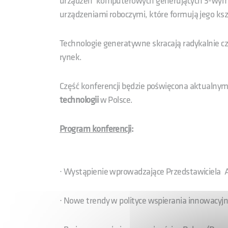
urządzeń komputerowych generujących 3-wymia
urządzeniami roboczymi, które formują jego kszt
Technologie generatywne skracają radykalnie c
rynek.
Część konferencji będzie poświęcona aktualn
technologii
w Polsce.
Program konferencji
:
∙ Wystąpienie wprowadzające Przedstawiciela 
∙ Nowe trendy w polityce wspierania innowacyjno