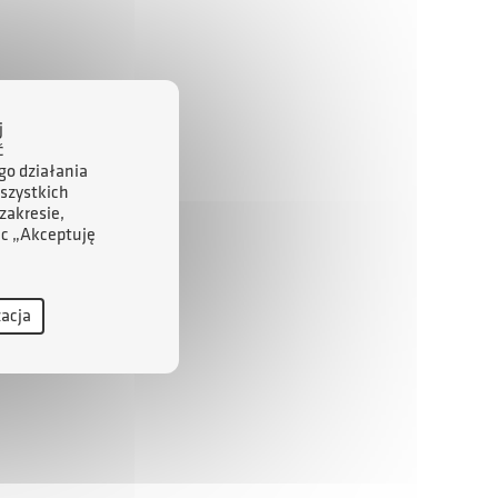
j
ć
go działania
szystkich
zakresie,
ąc „Akceptuję
zacja