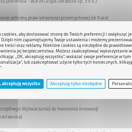
uta Jabłońska - BDKM Grupa Doradcza Sp. z o.o.)
resie ochrony praw własności przemysłowej (dr Karol
cookies, aby dostosować stronę do Twoich preferencji i zwiększyć je
. Dzięki nim zapamiętujemy Twoje ustawienia i możemy prezentowa
nnowacji (Prof. dr hab. inż. Konstanty Skalski -
e treści oraz reklamy. Niektóre cookies są niezbędne do prawidłowe
ewnienia jej bezpieczeństwa. Możesz zaakceptować wykorzystanie w
 klikając „OK, akceptuję wszystko”, wskazać swoje preferencje w tym 
sonalizacja”, lub zaakceptować użycie tylko tych koniecznych, klikaj
ywnych (Prof. dr hab. inż. Edward Chlebus - Politechnika
”.
, akceptuję wszystko
Akceptuję tylko niezbędne
Personali
i (dr Marek Adamczewski - MARAD Design)
zczędnego Wytwarzania) do tworzenia innowacji
Wrocławska)