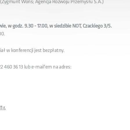
ców (Zygmunt Wons; Agencja Rozwoju Przemysłu S.A.)
e, w godz. 9.30 - 17.00, w siedzibie NOT, Czackiego 3/5.
00.
iał w konferencji jest bezpłatny.
2 460 36 13 lub e-mail'em na adres:
 r.