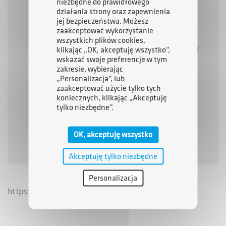
niezbędne do prawidłowego
ogłoszonymi w dniu 14 listopada 2024 r.
działania strony oraz zapewnienia
jej bezpieczeństwa. Możesz
informuje, że z przyczyn organizacyjnych nie
zaakceptować wykorzystanie
zostały ustalone jeszcze terminy rozmów
wszystkich plików cookies,
kwalifikacyjnych z kandydatami, którzy złożyli
klikając „OK, akceptuję wszystko”,
wskazać swoje preferencje w tym
zgłoszenia w postępowaniu kwalifikacyjnym.
zakresie, wybierając
O wyznaczeniu terminu rozmowy
„Personalizacja”, lub
zaakceptować użycie tylko tych
kwalifikacyjnej każdy z kandydatów, który
koniecznych, klikając „Akceptuję
został zakwalifikowany do II etapu
tylko niezbędne”.
postępowania kwalifikacyjnego, zostanie
poinformowany w sposób wskazany w
OK, akceptuję wszystko
ogłoszeniu.
Akceptuję tylko niezbędne
Personalizacja
https://arp.bip.gov.pl/