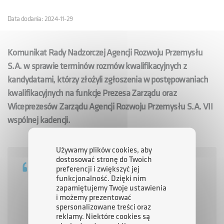
Data dodania: 2024-11-29
Komunikat Rady Nadzorczej Agencji Rozwoju Przemysłu
S.A. w sprawie terminów rozmów kwalifikacyjnych z
kandydatami, którzy złożyli zgłoszenia w postępowaniach
kwalifikacyjnych na funkcje Prezesa Zarządu oraz
Wiceprezesów Zarządu Agencji Rozwoju Przemysłu S.A. VII
wspólnej kadencji.
Używamy plików cookies, aby
dostosować stronę do Twoich
Rada Nadzorcza Agencji Rozwoju Przemysłu
preferencji i zwiększyć jej
funkcjonalność. Dzięki nim
S.A., w związku z postępowaniami
zapamiętujemy Twoje ustawienia
kwalifikacyjnymi na funkcje Prezesa Zarządu
i możemy prezentować
oraz Wiceprezesów Zarządu Agencji Rozwoju
spersonalizowane treści oraz
reklamy. Niektóre cookies są
Przemysłu S.A. VII wspólnej kadencji,