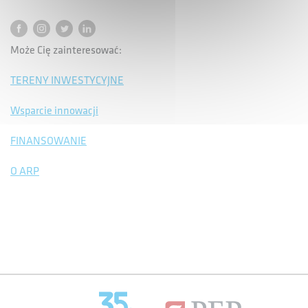
Może Cię zainteresować:
TERENY INWESTYCYJNE
Wsparcie innowacji
FINANSOWANIE
O ARP