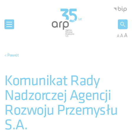
Panel zarządzania plikami cookies
Agencja 
A
A
A
< Powrót
Komunikat Rady
Nadzorczej Agencji
Rozwoju Przemysłu
S.A.