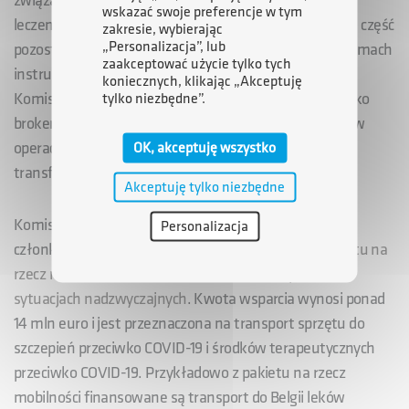
związanego ze szczepieniem przeciwko COVID-19 i
wskazać swoje preferencje w tym
leczeniem COVID-19. Na ten cel zostanie przeznaczona część
zakresie, wybierając
„Personalizacja”, lub
pozostałego budżetu pakietu na rzecz mobilności w ramach
zaakceptować użycie tylko tych
instrumentu wsparcia w sytuacjach nadzwyczajnych.
koniecznych, klikając „Akceptuję
Komisja będzie w tym wypadku występować będzie jako
tylko niezbędne”.
broker transportu lub udzielać dotacji na zwrot kosztów
operacji. Kraje UE nadal mogą ubiegać się o pomoc na
OK, akceptuję wszystko
transfer pacjentów i transport personelu medycznego.
Akceptuję tylko niezbędne
Komisja w dalszym ciągu udziela 6 państwom
Personalizacja
członkowskim wsparcia finansowego w ramach
pakietu na
rzecz mobilności w ramach instrumentu wsparcia w
sytuacjach nadzwyczajnych
. Kwota wsparcia wynosi ponad
14 mln euro i jest przeznaczona na transport sprzętu do
szczepień przeciwko COVID-19 i środków terapeutycznych
przeciwko COVID-19. Przykładowo z pakietu na rzecz
mobilności finansowane są transport do Belgii leków