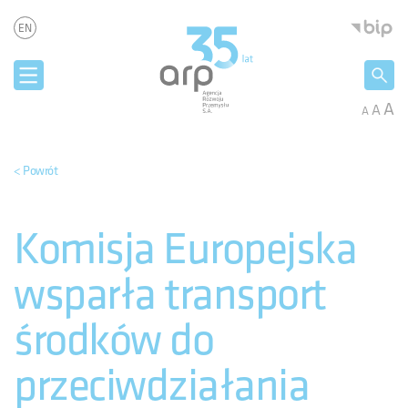
Panel zarządzania plikami cookies
Agencja 
EN
A
A
A
< Powrót
Komisja Europejska
wsparła transport
środków do
przeciwdziałania