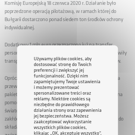
Komisję Europejską 18 czerwca 2020 r. Działanie było
poprzedzone operacją pilotażową, w ramach której do
Bułgarii dostarczono ponad siedem ton środków ochrony
indywidualnej.
Dodatkowy 1 mln euro przeznaczono już na transfer
personelu medycznego i pacjentów. Projekty te umożliwiły
Używamy plików cookies, aby
transport 285 pracowników medycznych i 34 pacjentów.
dostosować stronę do Twoich
preferencji i zwiększyć jej
funkcjonalność. Dzięki nim
Oprócz 150 mln euro, które posłużyły do sfinansowania
zapamiętujemy Twoje ustawienia
przewozów towarowych, z funduszy nadzwyczajnych
i możemy prezentować
spersonalizowane treści oraz
pakietu mobilności udostępniono kolejne 70 mln euro na
reklamy. Niektóre cookies są
pomoc dla państw członkowskich w czasie, gdy na
niezbędne do prawidłowego
działania strony oraz zapewnienia
światowym rynku logistycznym panują poważne
jej bezpieczeństwa. Możesz
zakłócenia. W maju 2021 r. Komisja zaprosiła kraje UE do
zaakceptować wykorzystanie
składania wniosków o pomoc na transport sprzętu
wszystkich plików cookies,
klikając „OK, akceptuję wszystko”,