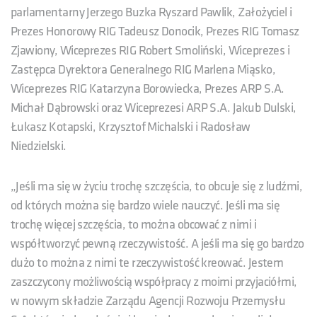
parlamentarny Jerzego Buzka Ryszard Pawlik, Założyciel i
Prezes Honorowy RIG Tadeusz Donocik, Prezes RIG Tomasz
Zjawiony, Wiceprezes RIG Robert Smoliński, Wiceprezes i
Zastępca Dyrektora Generalnego RIG Marlena Miąsko,
Wiceprezes RIG Katarzyna Borowiecka, Prezes ARP S.A.
Michał Dąbrowski oraz Wiceprezesi ARP S.A. Jakub Dulski,
Łukasz Kotapski, Krzysztof Michalski i Radosław
Niedzielski.
„Jeśli ma się w życiu trochę szczęścia, to obcuje się z ludźmi,
od których można się bardzo wiele nauczyć. Jeśli ma się
trochę więcej szczęścia, to można obcować z nimi i
współtworzyć pewną rzeczywistość. A jeśli ma się go bardzo
dużo to można z nimi te rzeczywistość kreować. Jestem
zaszczycony możliwością współpracy z moimi przyjaciółmi,
w nowym składzie Zarządu Agencji Rozwoju Przemysłu