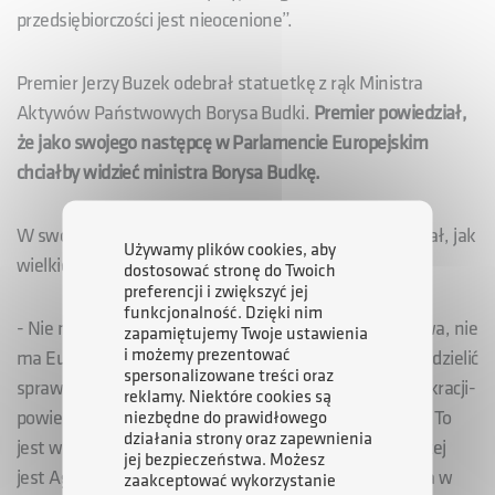
przedsiębiorczości jest nieocenione”.
Premier Jerzy Buzek odebrał statuetkę z rąk Ministra
Aktywów Państwowych Borysa Budki.
Premier powiedział,
że jako swojego następcę w Parlamencie Europejskim
chciałby widzieć ministra Borysa Budkę.
W swoim przemówieniu Premier Jerzy Buzek podkreślał, jak
Używamy plików cookies, aby
wielkie znaczenie dla naszego kraju ma demokracja.
dostosować stronę do Twoich
preferencji i zwiększyć jej
funkcjonalność. Dzięki nim
- Nie ma przedsiębiorczości, nie ma naszego zwycięstwa, nie
zapamiętujemy Twoje ustawienia
i możemy prezentować
ma Europy, która będzie nam pomagać, będzie z nami dzielić
spersonalizowane treści oraz
sprawy bezpieczeństwa, sprawy przyszłości bez demokracji-
reklamy. Niektóre cookies są
powiedział Premier Jerzy Buzek odbierając statuetkę - To
niezbędne do prawidłowego
działania strony oraz zapewnienia
jest ważne, że partnerem Regionalnej Izby Gospodarczej
jej bezpieczeństwa. Możesz
jest Agencja Rozwoju Przemysłu S.A. Instytucja, która w
zaakceptować wykorzystanie