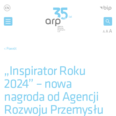
Panel zarządzania plikami cookies
Agencja 
EN
A
A
A
< Powrót
„Inspirator Roku
2024” – nowa
nagroda od Agencji
Rozwoju Przemysłu