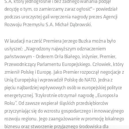
S.A, który jednogłośnie i bez żadnego wahania podjął
decyzję o tym, co zamierzamy zaraz ogłosić"– powiedział
podczas uroczystej gali wręczenia nagrody prezes Agencji
Rozwoju Przemysłu S.A. Michał Dąbrowski.
W laudacji na cześć Premiera Jerzego Buzka można było
usłyszeć: „Nagrodzony najwyższym odznaczeniem
państwowym - Orderem Orła Białego, inżynier, Premier,
Przewodniczący Parlamentu Europejskiego. Człowiek, który
zmienił Polskę i Europę. Jako Premier rozpoczął negocjacje z
Unią Europejską i wprowadził Polskę do NATO. Jedna z
pięciu najbardziej wpływowych osób w europejskiej polityce
energetycznej. Trzykrotnie otrzymał nagrodę „Europosła
Roku”. Od zawsze wspierał śląskich przedsiębiorców
przyczyniając się do wzrostu gospodarczego i innowacyjnego
rozwoju regionu. Jego zaangażowanie w promocję lokalnego
biznesu oraz stworzenie przyjaznego środowiska dla