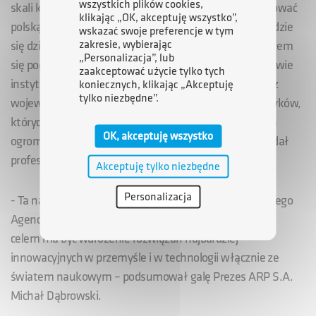
wszystkich plików cookies,
skali kraju została powołana po to, żeby restrukturyzować
klikając „OK, akceptuję wszystko”,
polską gospodarkę, żeby dać nowy impuls temu, co będzie
wskazać swoje preferencje w tym
zakresie, wybierając
się działo w przemyśle, a także w energetyce. Ja chciałem
„Personalizacja”, lub
się podzielić z państwem tą wielką, dobrą nowiną. Te dwie
zaakceptować użycie tylko tych
instytucje wspierane przez nas przez przedsiębiorców z
koniecznych, klikając „Akceptuję
tylko niezbędne”.
województwa śląskiego i z całej Polski oraz przez polityków,
których kwiat widzę tutaj wokół siebie, z czego jestem
OK, akceptuję wszystko
ogromnie dumny, dają szansę wielkiej przemiany – dodał
profesor Buzek.
Akceptuję tylko niezbędne
Personalizacja
- Ta nagroda będzie rozpoczęciem pewnego cyklu, którego
Agencja Rozwoju Przemysłu S.A. będzie patronem. Jej
celem ma być wdrożenie rozwiązań najbardziej
innowacyjnych w przemyśle i w technologii włącznie ze
światem naukowym – podsumował galę Prezes ARP S.A.
Michał Dąbrowski.