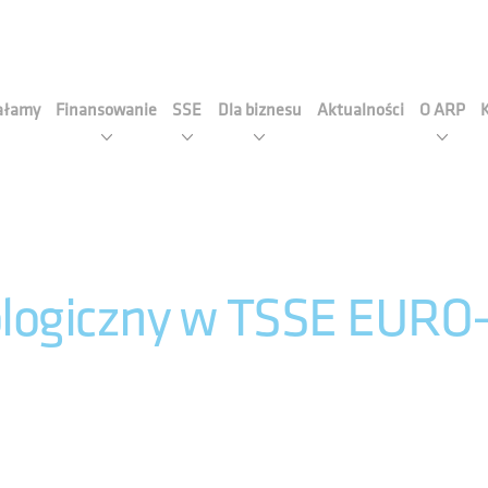
cja Rozwoju Przemysłu S.A
iałamy
Finansowanie
SSE
Dla biznesu
Aktualności
O ARP
ologiczny w TSSE EUR