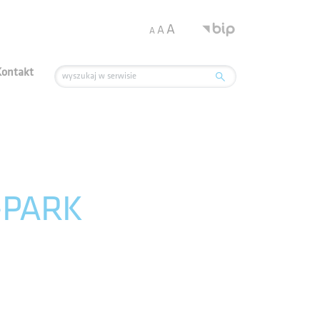
.
A
A
A
Kontakt
O-PARK