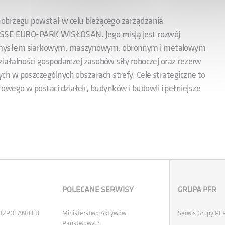
nobrzegu powstał w celu bieżącego zarządzania
 TSSE EURO-PARK WISŁOSAN. Jego misją jest rozwój
emysłem siarkowym, maszynowym, obronnym i metalowym
ałalności gospodarczej zasobów siły roboczej oraz rezerw
h w poszczególnych obszarach strefy. Cele strategiczne to
ego w postaci działek, budynków i budowli i pełniejsze
POLECANE SERWISY
GRUPA PFR
 H2POLAND.EU
Ministerstwo Aktywów
Serwis Grupy PF
Państwowych