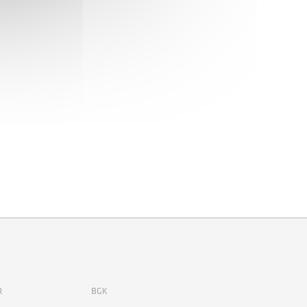
R
BGK