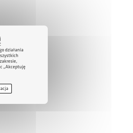
j
ć
go działania
szystkich
zakresie,
ąc „Akceptuję
zacja