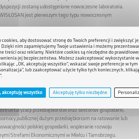
h dyspozycji zostaną udostępnione nowoczesne laboratoria.
 WISŁOSAN jest pierwszym tego typu nowoczesnym
westycyjne podstrefy Stalowa Wola i wysłuchał prezentacji
cookies, aby dostosować stronę do Twoich preferencji i zwiększyć je
. Dzięki nim zapamiętujemy Twoje ustawienia i możemy prezentowa
e treści oraz reklamy. Niektóre cookies są niezbędne do prawidłowe
ewnienia jej bezpieczeństwa. Możesz zaakceptować wykorzystanie w
 klikając „OK, akceptuję wszystko”, wskazać swoje preferencje w tym 
sonalizacja”, lub zaakceptować użycie tylko tych koniecznych, klikaj
”.
, akceptuję wszystko
Akceptuję tylko niezbędne
Personali
91 r. jako spółka ze 100% udziałem Skarbu Państwa.
trukturyzacji przedsiębiorstw oraz sektorów gospodarki,
pomocy publicznej dużym przedsiębiorcom na ratowanie lub
nowacyjności polskiej gospodarki, wspieranie rozwoju
lnymi Strefami Ekonomicznymi w Mielcu i Tarnobrzegu.