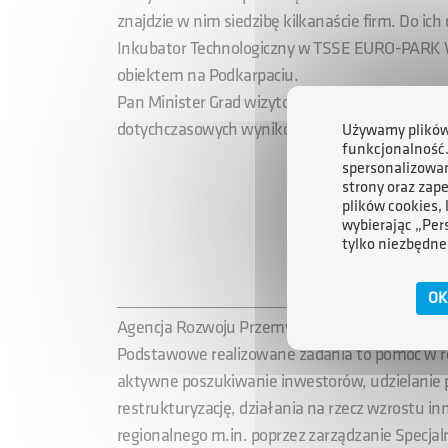
znajdzie w nim siedzibę kilkanaście firm. Do ic
Inkubator Technologiczny w TSSE EURO-PARK
obiektem na Podkarpaciu.
Pan Minister Grad wizytował również tereny in
dotychczasowych wyników i osiągnięć TSSE.
Używamy plików 
funkcjonalność
spersonalizowan
strony oraz zap
plików cookies,
wybierając „Per
tylko niezbędne
OK
_______________________________________
Agencja Rozwoju Przemysłu S.A. powstała w 19
Podstawowe realizowane zadania to pomoc w res
aktywne poszukiwanie inwestorów, udzielanie 
restrukturyzację, działania na rzecz wzrostu in
regionalnego m.in. poprzez zarządzanie Specja