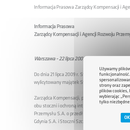
Informacja Prasowa Zarządcy Kompensacji i Age
Informacja Prasowa
Zarządcy Kompensacji i Agencji Rozwoju Przem
Warszawa - 22 lipca 2009 r.
Używamy plików 
Do dnia 21 lipca 2009 r. Stichting Particulier F
funkcjonalność
spersonalizowan
wylicytowany majątek Stoczni Gdynia S.A. i Stoc
strony oraz zap
plików cookies,
wybierając „Per
Zarządca Kompensacji, po zapoznaniu się z pow
tylko niezbędne
obu stoczni i ochroną interesów ich wierzycieli
Przemysłu S.A. o przedłużenie terminu zawarc
OK
Gdynia S.A. i Stoczni Szczecińskiej Nowa Sp. z o.