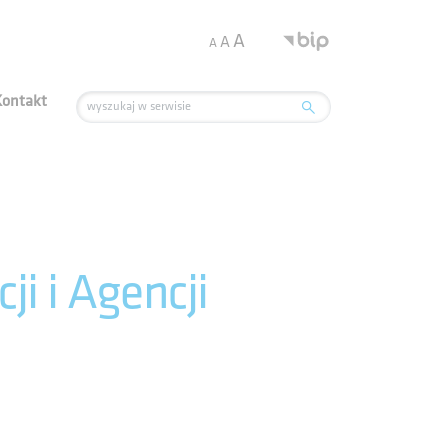
.
A
A
A
Kontakt
i i Agencji