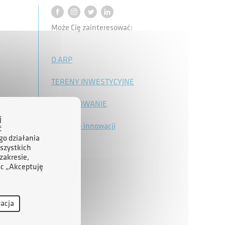
Może Cię zainteresować:
O ARP
TERENY INWESTYCYJNE
FINANSOWANIE
j
Wsparcie innowacji
ć
go działania
szystkich
zakresie,
ąc „Akceptuję
zacja