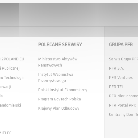
POLECANE SERWISY
GRUPA PFR
 H2POLAND.EU
Ministerstwo Aktywów
Serwis Grupy PF
Państwowych
i Publicznej
PFR S.A.
Instytut Wzornictwa
ru Technologii
PFR Ventures
Przemysłowego
nowacji
PFR TFI
Polski Instytut Ekonomiczny
la
PFR Nieruchomo
Program GovTech Polska
andomierski
PFR Portal PPK
Krajowy Plan Odbudowy
Centralny Dom T
MIELEC