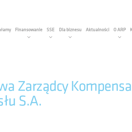
cja Rozwoju Przemysłu S.A
iałamy
Finansowanie
SSE
Dla biznesu
Aktualności
O ARP
wa Zarządcy Kompensacj
łu S.A.