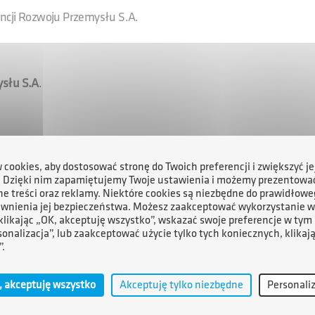
ncji Rozwoju Przemysłu S.A.
ysłu S.A
.
cookies, aby dostosować stronę do Twoich preferencji i zwiększyć je
onds Greenrights nie dokonał wpłaty należnej części ceny za
. Dzięki nim zapamiętujemy Twoje ustawienia i możemy prezentowa
e treści oraz reklamy. Niektóre cookies są niezbędne do prawidłowe
zni Szczecińskiej Nowa Sp. z o.o.
ewnienia jej bezpieczeństwa. Możesz zaakceptować wykorzystanie w
 klikając „OK, akceptuję wszystko”, wskazać swoje preferencje w tym 
sonalizacja”, lub zaakceptować użycie tylko tych koniecznych, klikaj
odami niedokonania wpłaty, kierując się ochroną majątku
”.
 wystąpi niezwłocznie do Prezesa Agencji Rozwoju
ia umowy przenoszącej własność składników Stoczni
, akceptuję wszystko
Akceptuję tylko niezbędne
Personali
o. do dnia 17.08.2009 r.