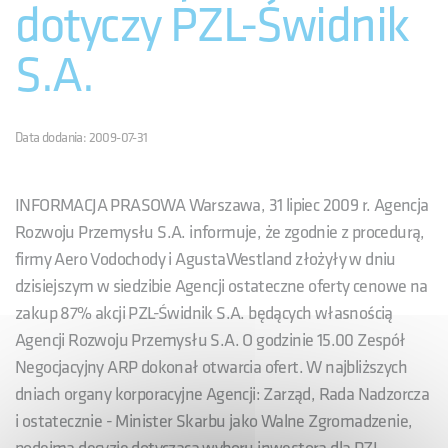
dotyczy PZL-Świdnik
S.A.
Data dodania: 2009-07-31
INFORMACJA PRASOWA Warszawa, 31 lipiec 2009 r. Agencja
Rozwoju Przemysłu S.A. informuje, że zgodnie z procedurą,
firmy Aero Vodochody i AgustaWestland złożyły w dniu
dzisiejszym w siedzibie Agencji ostateczne oferty cenowe na
zakup 87% akcji PZL-Świdnik S.A. będących własnością
Agencji Rozwoju Przemysłu S.A. O godzinie 15.00 Zespół
Negocjacyjny ARP dokonał otwarcia ofert. W najbliższych
dniach organy korporacyjne Agencji: Zarząd, Rada Nadzorcza
i ostatecznie - Minister Skarbu jako Walne Zgromadzenie,