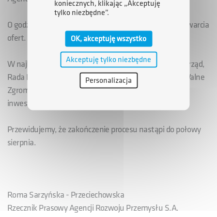
koniecznych, klikając „Akceptuję
tylko niezbędne”.
O godzinie 15.00 Zespół Negocjacyjny ARP dokonał otwarcia
ofert.
OK, akceptuję wszystko
Akceptuję tylko niezbędne
W najbliższych dniach organy korporacyjne Agencji: Zarząd,
Rada Nadzorcza i ostatecznie - Minister Skarbu jako Walne
Personalizacja
Zgromadzenie, podejmą decyzję dotyczącą wyboru
inwestora dla PZL-Świdnik S.A.
Przewidujemy, że zakończenie procesu nastąpi do połowy
sierpnia.
Roma Sarzyńska - Przeciechowska
Rzecznik Prasowy Agencji Rozwoju Przemysłu S.A.