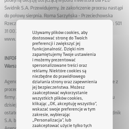
podejmą decyzję dotyczącą wyboru inwestora dla PZL-
Świdnik S.A. Przewidujemy, że zakończenie procesu nastąpi
do połowy sierpnia. Roma Sarzyńska - Przeciechowska
Rzecznik Prasowy Agencji Rozwoju Przemysłu S.A. tel.: 501
31 00 23, e-mail: roma.sarzynska@arp.com.pl
Używamy plików cookies, aby
dostosować stronę do Twoich
www.arp.com.pl
preferencji i zwiększyć jej
funkcjonalność. Dzięki nim
zapamiętujemy Twoje ustawienia
INFORMACJA PRASOWA
i możemy prezentować
spersonalizowane treści oraz
Warszawa, 31 lipiec 2009 r.
reklamy. Niektóre cookies są
niezbędne do prawidłowego
Agencja Rozwoju Przemysłu S.A. informuje, że zgodnie z
działania strony oraz zapewnienia
jej bezpieczeństwa. Możesz
procedurą,
zaakceptować wykorzystanie
firmy Aero Vodochody i AgustaWestland złożyły w dniu
wszystkich plików cookies,
klikając „OK, akceptuję wszystko”,
dzisiejszym w siedzibie Agencji
wskazać swoje preferencje w tym
ostateczne oferty cenowe na zakup 87% akcji PZL-Świdnik
zakresie, wybierając
„Personalizacja”, lub
S.A. będących własnością
zaakceptować użycie tylko tych
Agencji Rozwoju Przemysłu S.A.