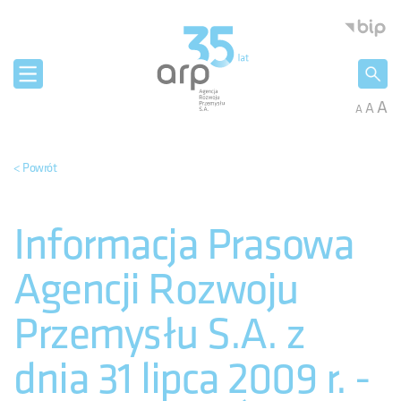
Panel zarządzania plikami cookies
Agencja 
A
A
A
< Powrót
Informacja Prasowa
Agencji Rozwoju
Przemysłu S.A. z
dnia 31 lipca 2009 r. -