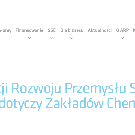
cja Rozwoju Przemysłu S.A
iałamy
Finansowanie
SSE
Dla biznesu
Aktualności
O ARP
ji Rozwoju Przemysłu S
- dotyczy Zakładów Che