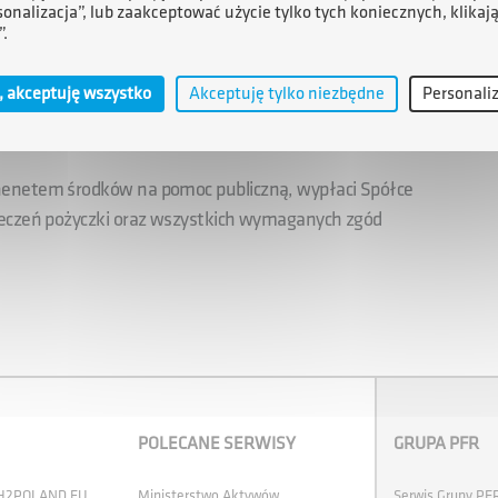
sonalizacja”, lub zaakceptować użycie tylko tych koniecznych, klikaj
a zakup surowców oraz bieżącą działalność Spółki.
”.
, akceptuję wszystko
Akceptuję tylko niezbędne
Personali
a zobowiązana będzie do przygotowania programu
nie tzw. trwałej konkurencyjności na rynku.
nenetem środków na pomoc publiczną, wypłaci Spółce
ieczeń pożyczki oraz wszystkich wymaganych zgód
POLECANE SERWISY
GRUPA PFR
 H2POLAND.EU
Ministerstwo Aktywów
Serwis Grupy PF