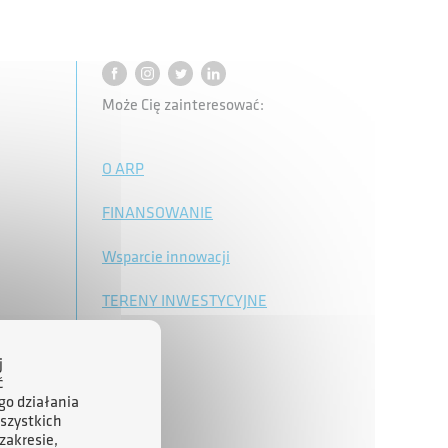
Może Cię zainteresować:
O ARP
FINANSOWANIE
Wsparcie innowacji
TERENY INWESTYCYJNE
j
ć
go działania
szystkich
zakresie,