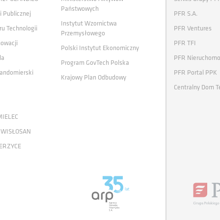
Państwowych
i Publicznej
PFR S.A.
Instytut Wzornictwa
ru Technologii
PFR Ventures
Przemysłowego
nowacji
PFR TFI
Polski Instytut Ekonomiczny
la
PFR Nieruchomo
Program GovTech Polska
andomierski
PFR Portal PPK
Krajowy Plan Odbudowy
Centralny Dom T
MIELEC
 WISŁOSAN
ERZYCE