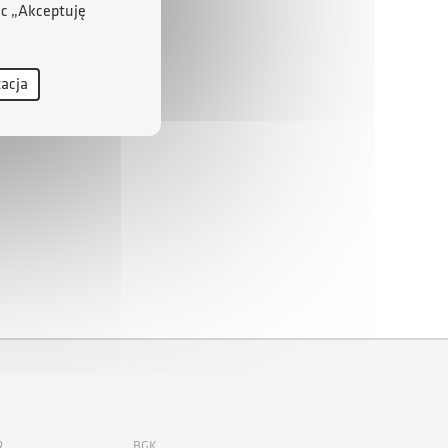
ąc „Akceptuję
zacja
R
BGK