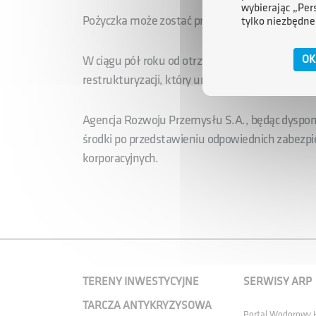
wybierając „Per
Pożyczka może zostać przeznaczona wyłącznie n
tylko niezbędne
OK
W ciągu pół roku od otrzymania pomocy Spółk
restrukturyzacji, który umożliwi Spółce odzyska
Agencja Rozwoju Przemysłu S.A., będąc dyspo
środki po przedstawieniu odpowiednich zabezp
korporacyjnych.
TERENY INWESTYCYJNE
SERWISY ARP
TARCZA ANTYKRYZYSOWA
Portal Wodorowy