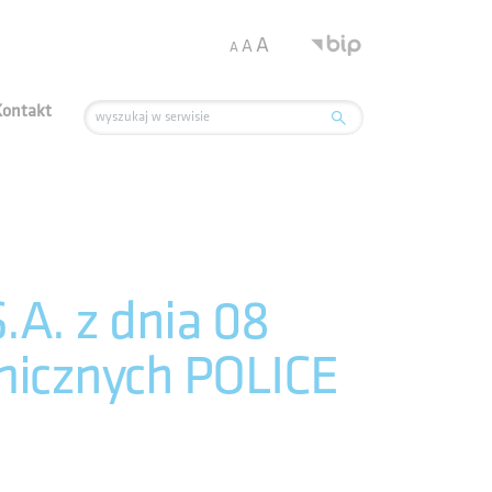
.
A
A
A
Kontakt
.A. z dnia 08
micznych POLICE