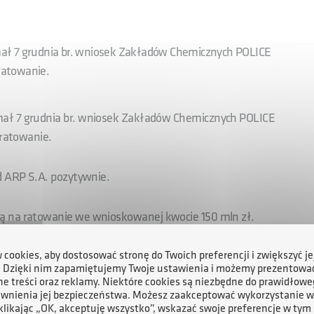
ał 7 grudnia br. wniosek Zakładów Chemicznych POLICE
ratowanie.
mał 7 grudnia br. wniosek Zakładów Chemicznych POLICE
 ratowanie.
d ARP S.A. pozytywnie.
ą na ratowanie we wnioskowanej kwocie 150 mln zł.
cookies, aby dostosować stronę do Twoich preferencji i zwiększyć je
ędu Ochrony Konkurencji i Konsumentów z prośbą o
. Dzięki nim zapamiętujemy Twoje ustawienia i możemy prezentowa
ji Europejskiej. Decyzja KE jest wymagana do udzielenia
e treści oraz reklamy. Niektóre cookies są niezbędne do prawidłowe
ewnienia jej bezpieczeństwa. Możesz zaakceptować wykorzystanie w
 klikając „OK, akceptuję wszystko”, wskazać swoje preferencje w tym 