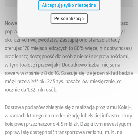
Akceptuję tylko niezbędne
Personalizacja
Nowe pociągi, rozwijające prędkość do 160 km/h, znacząco
poprawią komfort podróży mieszkańców Lubelszczyzny i
okolicznych województw. Zastąpią one starsze składy,
oferując 176 miejsc siedzących (o 80% więcej niż dotychczas)
oraz lepszą dostępność dla osób z niepełnosprawnościami,
w tym toaletę i przewijaki. Dodatkowo liczba miejsc na
rowery wzrośnie z 8 do 16. Szacuje się, że jeden skład będzie
mógł przewieźć ok. 27,5 tys. pasażerów miesięcznie, co
rocznie da 1,32 mln osób.
Dostawa pociągów zbiegnie się z realizacją programu Kolej+,
w ramach którego na modernizację lubelskiej infrastruktury
kolejowej przeznaczono 4,5 mld zł. Dzięki tym inwestycjom
poprawi się dostępność transportowa regionu, m.in. na