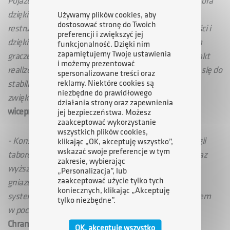
Pojazdów Szynowych w Poznaniu to przykład firmy, która
dzięki prowadzonym przez ARP procesom
Używamy plików cookies, aby
dostosować stronę do Twoich
restrukturyzacyjnym wraca do swojej dawnej świetności i
preferencji i zwiększyć jej
dzięki konkurencyjnej ofercie może stać się kluczowym
funkcjonalność. Dzięki nim
zapamiętujemy Twoje ustawienia
graczem na rynku. Potwierdzeniem jest kolejny kontrakt
i możemy prezentować
realizowany dla PKP Intercity, który nie tylko przyczyni się do
spersonalizowane treści oraz
reklamy. Niektóre cookies są
stabilizacji finansowej spółki, ale również pozwoli na
niezbędne do prawidłowego
zwiększenie zatrudnienia
– mówi Andrzej Kensbok,
działania strony oraz zapewnienia
wiceprezes ARP S.A.
jej bezpieczeństwa. Możesz
zaakceptować wykorzystanie
wszystkich plików cookies,
- Konsekwentnie realizujemy założenia naszej strategii
klikając „OK, akceptuję wszystko”,
wskazać swoje preferencje w tym
taborowej. Chcemy zapewniać naszym pasażerom coraz
zakresie, wybierając
wyższy komfort podróżowania. Wyposażenie takie jak
„Personalizacja”, lub
zaakceptować użycie tylko tych
gniazdka elektryczne, klimatyzacja oraz elektroniczny
koniecznych, klikając „Akceptuję
system informacji pasażerskiej mają stać się standardem
tylko niezbędne”.
w pociągach kategorii ekonomicznej
–
mówi Marek
Chraniuk, prezes PKP Intercity.
OK, akceptuję wszystko