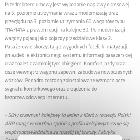
Przedmiotem umowy jest wykonanie naprawy okresowej
na 5. poziomie utrzymania wraz z modernizacją oraz
przeglądu na 3. poziomie utrzymania 60 wagonów typu
111A/141A z prawem opcji na kolejne 30. Po modernizacji
wagony pojadą jako pojazdy przedziałowe klasy 2.
Pasażerowie skorzystają z wygodnych foteli, klimatyzacji,
gniazdek, elektronicznego systemu informacji pasażerskiej
oraz toalet z zamkniętym obiegiem. Komfort jazdy oraz
ciszę wewnątrz wagonu zapewni zabudowa nowoczesnych
wózków. Ponadto zostaną zainstalowane wzmacniacze
sygnału komórkowego oraz urządzenia do
bezprzewodowego internetu.
- Silny przemysł kolejowy to jeden z filarów rozwoju Polski.
ARP mając w portfelu spółki o profilu kolejowym czuje się
współodpowiedzialna za rozwój tej branży. Fabryka