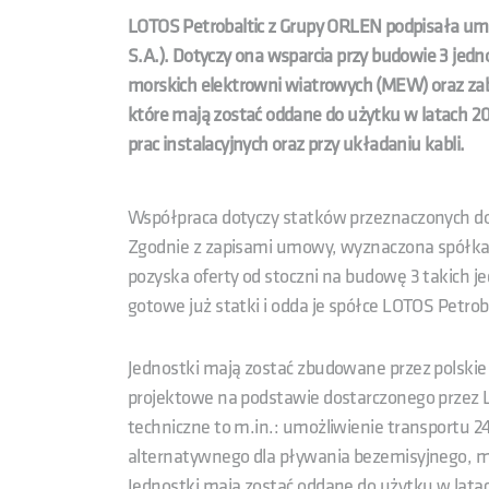
LOTOS Petrobaltic z Grupy ORLEN podpisała um
S.A.). Dotyczy ona wsparcia przy budowie 3 jed
morskich elektrowni wiatrowych (MEW) oraz zabe
które mają zostać oddane do użytku w latach 
prac instalacyjnych oraz przy układaniu kabli.
Współpraca dotyczy statków przeznaczonych do
Zgodnie z zapisami umowy, wyznaczona spółka 
pozyska oferty od stoczni na budowę 3 takich j
gotowe już statki i odda je spółce LOTOS Petrob
Jednostki mają zostać zbudowane przez polskie 
projektowe na podstawie dostarczonego przez 
techniczne to m.in.: umożliwienie transportu 24 
alternatywnego dla pływania bezemisyjnego, 
Jednostki mają zostać oddane do użytku w lat