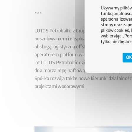
Używamy plików 
funkcjonalność
***
spersonalizowan
strony oraz zap
plików cookies,
LOTOS Petrobaltic z Grupy ORLEN to jedyne pols
wybierając „Per
poszukiwaniem i eksploatacją złóż ropy i gazu 
tylko niezbędne
obsługą logistyczną offshore, a także badaniam
operatorem platform wiertniczych i centrów prod
OK
lat LOTOS Petrobaltic działa w tej niezwykle t
dna morza ropę naftową i gaz oraz przyczyniają
Spółka rozwija także nowe kierunki działalnoś
projektami wodorowymi.