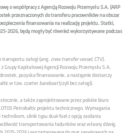
owę o współpracy z Agencją Rozwoju Przemysłu S.A. (ARP
nostek przeznaczonych do transferu pracowników na obszar
zpieczenia finansowania na realizację projektu. Statki,
2025-2026, będą mogły być również wykorzystywane podczas
 transportu załogi (ang.
crew transfer vessel,
CTV).
z Grupy Kapitałowej Agencji Rozwoju Przemysłu S.A.
ednostek, pozyska finansowanie, a następnie dostarczy
altic w tzw. czarter
bareboat
(czyli bez załogi).
stocznie, a także zaprojektowane przez polskie biuro
LOTOS Petrobaltic projektu technicznego. Wymagania
technikom, silnik typu dual-fuel z opcją zasilania
możliwość transportowania ładunków oraz własny dźwig.
ach 2025-2026 i wyczarterowane do prac serwisowych na