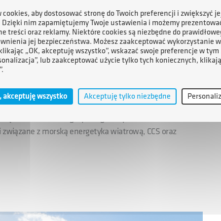
cookies, aby dostosować stronę do Twoich preferencji i zwiększyć je
. Dzięki nim zapamiętujemy Twoje ustawienia i możemy prezentowa
e treści oraz reklamy. Niektóre cookies są niezbędne do prawidłowe
ewnienia jej bezpieczeństwa. Możesz zaakceptować wykorzystanie w
 klikając „OK, akceptuję wszystko”, wskazać swoje preferencje w tym 
kie przedsiębiorstwo górnicze, zajmujące się
sonalizacja”, lub zaakceptować użycie tylko tych koniecznych, klikaj
na polskim szelfie Morza Bałtyckiego, kompleksową
”.
i morza oraz zarządzaniem flotą. Jest armatorem oraz
ukcyjnych, a także floty statków specjalistycznych. Od 30
, akceptuję wszystko
Akceptuję tylko niezbędne
Personali
rudnej dziedzinie górnictwa morskiego, wydobywając spod
c się do wzrostu energetycznego bezpieczeństwa Polski.
ci związane z morską energetyka wiatrową, CCS oraz