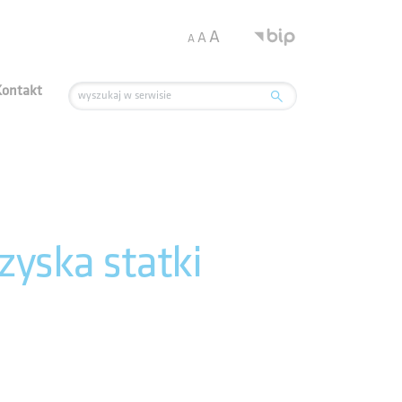
.
A
A
A
Kontakt
yska statki