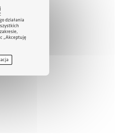
j
ć
go działania
szystkich
zakresie,
ąc „Akceptuję
zacja