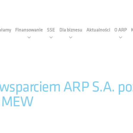
cja Rozwoju Przemysłu S.A
iałamy
Finansowanie
SSE
Dla biznesu
Aktualności
O ARP
wsparciem ARP S.A. poz
la MEW