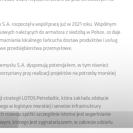
u S.A. rozpoczęła współpracę już w 2021 roku. Wspólnym
sowych należących do armatora z siedzibą w Polsce, co daje
macniania lokalnego łańcucha dostaw produktów i usług
jowe przedsiębiorstwa przemysłowe.
rzemysłu S.A. dysponują potencjałem, w tym również
rzystany przy realizacji projektów na potrzeby morskiej
 strategii LOTOS Petrobaltic, która zakłada zdobycie
go w logistyce morskiej i serwisie infrastruktury
rozwoju spółki szczególnie istotne jest wypełnianie
ym, którego jest sygnatariuszem, w zakresie udziału
MEW.