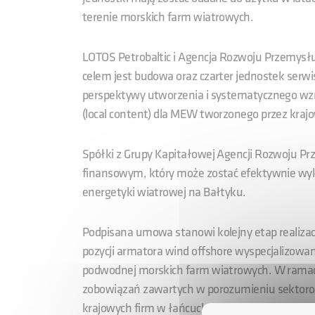
terenie morskich farm wiatrowych.
LOTOS Petrobaltic i Agencja Rozwoju Przemysł
celem jest budowa oraz czarter jednostek serwi
perspektywy utworzenia i systematycznego wz
(local content) dla MEW tworzonego przez kra
Spółki z Grupy Kapitałowej Agencji Rozwoju P
finansowym, który może zostać efektywnie wyko
energetyki wiatrowej na Bałtyku.
Podpisana umowa stanowi kolejny etap realizacji
pozycji armatora wind offshore wyspecjalizowane
podwodnej morskich farm wiatrowych. W ramach 
zobowiązań zawartych w porozumieniu sektorow
krajowych firm w łańcuchu dostaw usług dla 