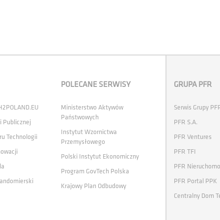
POLECANE SERWISY
GRUPA PFR
 H2POLAND.EU
Ministerstwo Aktywów
Serwis Grupy PF
Państwowych
i Publicznej
PFR S.A.
Instytut Wzornictwa
ru Technologii
PFR Ventures
Przemysłowego
nowacji
PFR TFI
Polski Instytut Ekonomiczny
la
PFR Nieruchomo
Program GovTech Polska
andomierski
PFR Portal PPK
Krajowy Plan Odbudowy
Centralny Dom T