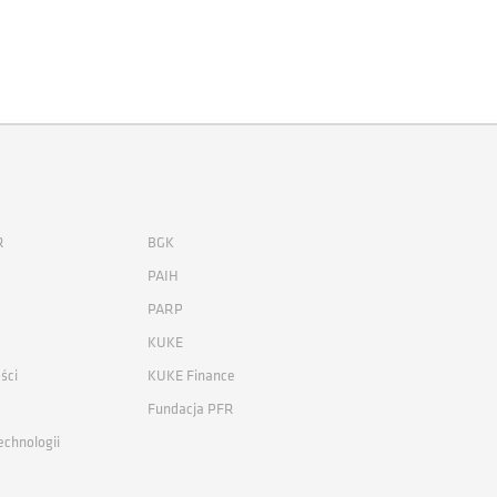
R
BGK
PAIH
PARP
KUKE
ści
KUKE Finance
Fundacja PFR
echnologii