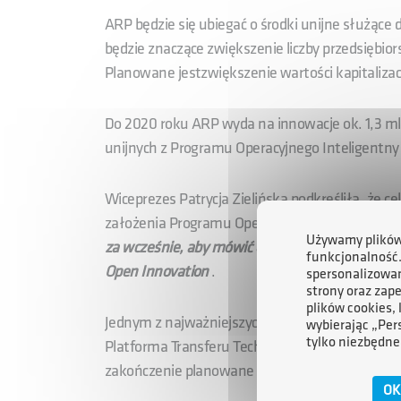
ARP będzie się ubiegać o środki unijne służąc
będzie znaczące zwiększenie liczby przedsiębio
Planowane jestzwiększenie wartości kapitalizac
Do 2020 roku ARP wyda na innowacje ok. 1,3 ml
unijnych z Programu Operacyjnego Inteligentny
Wiceprezes Patrycja Zielińska podkreśliła, że ce
założenia Programu Operacyjnego Inteligentny
Używamy plików 
za wcześnie, aby mówić o szczegółach. Chcemy 
funkcjonalność
Open Innovation
.
spersonalizowan
strony oraz zap
plików cookies,
Jednym z najważniejszych narzędzi ARP, służ
wybierając „Per
tylko niezbędne
Platforma Transferu Technologii. Aktualnie trw
zakończenie planowane jest najpóźniej w maju 
OK