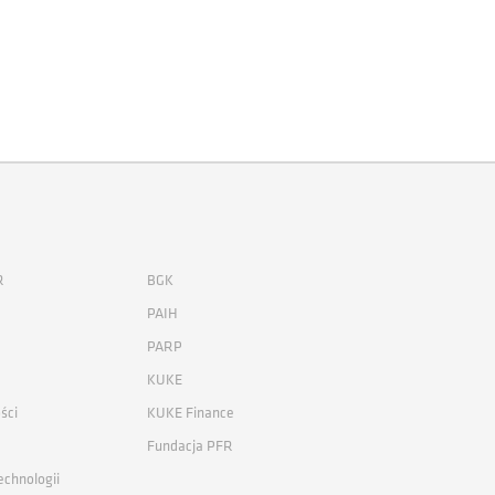
R
BGK
PAIH
PARP
KUKE
ści
KUKE Finance
Fundacja PFR
echnologii