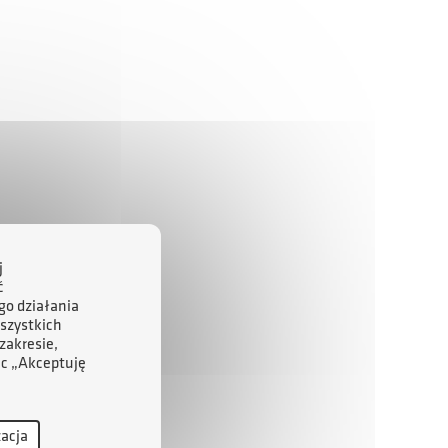
j
ć
go działania
szystkich
zakresie,
ąc „Akceptuję
zacja