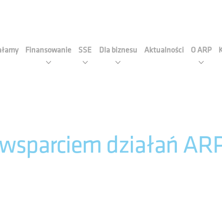
cja Rozwoju Przemysłu S.A
iałamy
Finansowanie
SSE
Dla biznesu
Aktualności
O ARP
 wsparciem działań ARP