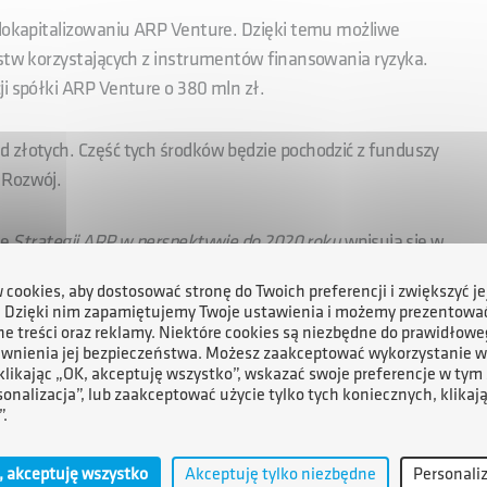
e dokapitalizowaniu ARP Venture. Dzięki temu możliwe
rstw korzystających z instrumentów finansowania ryzyka.
ji spółki ARP Venture o 380 mln zł.
d złotych. Część tych środków będzie pochodzić z funduszy
 Rozwój.
le
Strategii ARP w perspektywie do 2020 roku
wpisują się w
 Rozwój:
–
Ubiegamy się o środki unijne, ale dziś jest jeszcze
cookies, aby dostosować stronę do Twoich preferencji i zwiększyć je
je przeznaczyć na wsparcie transferu innowacji w formule
. Dzięki nim zapamiętujemy Twoje ustawienia i możemy prezentowa
e treści oraz reklamy. Niektóre cookies są niezbędne do prawidłowe
ewnienia jej bezpieczeństwa. Możesz zaakceptować wykorzystanie w
 klikając „OK, akceptuję wszystko”, wskazać swoje preferencje w tym 
ącym wdrażaniu mechanizmu Open Innovation jest
sonalizacja”, lub zaakceptować użycie tylko tych koniecznych, klikaj
”.
ają prace nad budową części informatycznej Platformy. Ich
br.
, akceptuję wszystko
Akceptuję tylko niezbędne
Personali