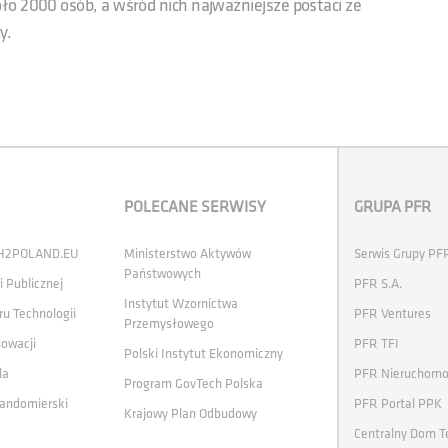
ło 2000 osób, a wśród nich najważniejsze postaci ze
y.
POLECANE SERWISY
GRUPA PFR
 H2POLAND.EU
Ministerstwo Aktywów
Serwis Grupy PF
Państwowych
i Publicznej
PFR S.A.
Instytut Wzornictwa
ru Technologii
PFR Ventures
Przemysłowego
nowacji
PFR TFI
Polski Instytut Ekonomiczny
la
PFR Nieruchomo
Program GovTech Polska
andomierski
PFR Portal PPK
Krajowy Plan Odbudowy
Centralny Dom T