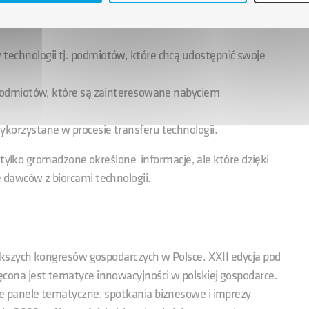
technologii tj. podmiotów, które chcą udostępnić swoje
. podmiotów, które są zainteresowane nabyciem
ykorzystane w procesie transferu technologii.
 tylko gromadzone określone informacje, ale które dzięki
dawców z biorcami technologii.
kszych kongresów gospodarczych w Polsce. XXII edycja pod
na jest tematyce innowacyjności w polskiej gospodarce.
 panele tematyczne, spotkania biznesowe i imprezy