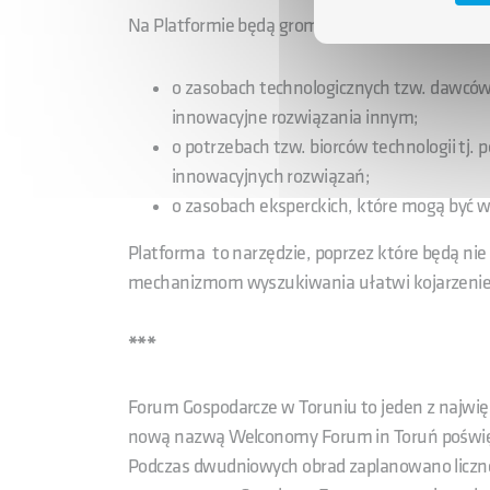
Na Platformie będą gromadzone dane:
o zasobach technologicznych tzw. dawców 
innowacyjne rozwiązania innym;
o potrzebach tzw. biorców technologii tj
innowacyjnych rozwiązań;
o zasobach eksperckich, które mogą być w
Platforma to narzędzie, poprzez które będą nie
mechanizmom wyszukiwania ułatwi kojarzenie 
***
Forum Gospodarcze w Toruniu to jeden z najwię
nową nazwą Welconomy Forum in Toruń poświęco
Podczas dwudniowych obrad zaplanowano liczne