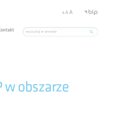
.
A
A
A
Kontakt
 w obszarze