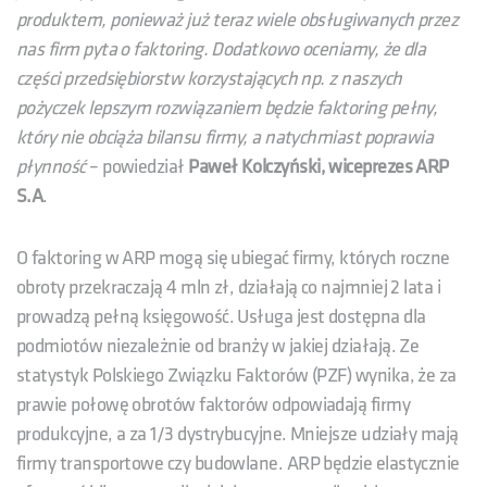
produktem, ponieważ już teraz wiele obsługiwanych przez
nas firm pyta o faktoring. Dodatkowo oceniamy, że dla
części przedsiębiorstw korzystających np. z naszych
pożyczek lepszym rozwiązaniem będzie faktoring pełny,
który nie obciąża bilansu firmy, a natychmiast poprawia
płynność
– powiedział
Paweł Kolczyński, wiceprezes ARP
S.A
.
O faktoring w ARP mogą się ubiegać firmy, których roczne
obroty przekraczają 4 mln zł, działają co najmniej 2 lata i
prowadzą pełną księgowość. Usługa jest dostępna dla
podmiotów niezależnie od branży w jakiej działają. Ze
statystyk Polskiego Związku Faktorów (PZF) wynika, że za
prawie połowę obrotów faktorów odpowiadają firmy
produkcyjne, a za 1/3 dystrybucyjne. Mniejsze udziały mają
firmy transportowe czy budowlane. ARP będzie elastycznie