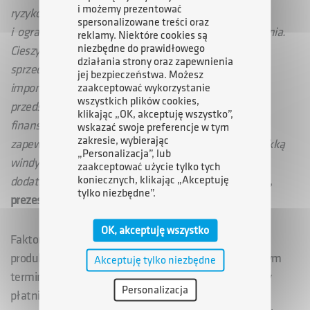
i możemy prezentować
ryzyko utraty płynności z powodu niskiej kapitalizacji
spersonalizowane treści oraz
i ograniczonym dostępie do zewnętrznego finansowania.
reklamy. Niektóre cookies są
niezbędne do prawidłowego
Cieszymy się z podjęcia współpracy z ARP, której sieć
działania strony oraz zapewnienia
sprzedaży szybko się rozwija, a baza jej klientów jest
jej bezpieczeństwa. Możesz
imponująca. To nowy kanał dotarcia do kolejnej grupy
zaakceptować wykorzystanie
wszystkich plików cookies,
przedsiębiorstw, która powinna przekonać się do tej
klikając „OK, akceptuję wszystko”,
finansowania na stałe, tym bardziej że dodatkowo
wskazać swoje preferencje w tym
zakresie, wybierając
zapewnia on m.in. zarządzanie należnościami czy miękką
„Personalizacja”, lub
windykację, zdejmując z głowy przedsiębiorcy wiele
zaakceptować użycie tylko tych
koniecznych, klikając „Akceptuję
dodatkowych obowiązków
– podkreślił
Konrad Klimek,
tylko niezbędne”.
prezes KUKE Finance
.
OK, akceptuję wszystko
Faktoring jest kierowany do firm, które dostarczają
produkty lub usługi swoim kontrahentom z odroczonym
Akceptuję tylko niezbędne
terminem płatności. A z wielu analiz wynika, że zatory
Personalizacja
płatnicze są ciągle istotnym problemem w polskiej