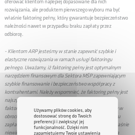
oferować klientom najlepiej dopasowane dla nich
rozwiązania, ale produktem pierwszego wyboru ma być
właśnie faktoring pełny, który gwarantuje bezpieczeństwo
należności nawet w przypadku braku zapłaty przez
odbiorcę.
- Klientom ARP jesteśmy w stanie zapewnić szybkie i
elastyczne rozwiązania w ramach usługi faktoringu
pełnego. Uważamy, iż faktoring pełny jest optymalnym
narzędziem finansowym dla Sektora MŚP zapewniającym
szybkie finansowanie i bezpieczeństwo współpracy z
kontrahentami. Należy wspomnieć, że faktoring pełny jest
najszybciej rosnącą dziś odmianą tej usługi na rynku
faktoringowym w Polsce Jest on szczególnie przydatny w
Używamy plików cookies, aby
dostosować stronę do Twoich
obrocie między małymi podmiotami, gdzie ryzyko braku
preferencji i zwiększyć jej
zapłaty lub dużych opóźnień jest bardzo wysokie, a właśnie
funkcjonalność. Dzięki nim
niewielkie przedsiębiorstwa są najbardziej narażone na
zapamiętujemy Twoje ustawienia