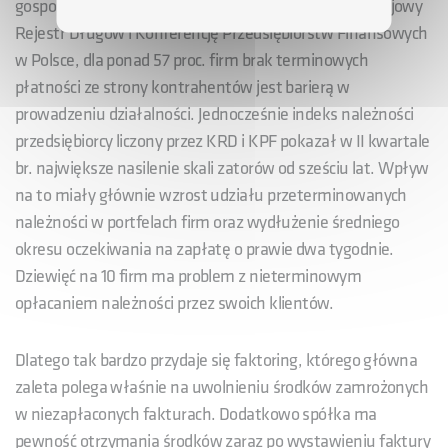
gospodarce. Według badania prowadzonego przez Krajowy
Rejestr Długów i Konferencję Przedsiębiorstw Finansowych
w Polsce, dla ponad 57 proc. firm brak terminowych
płatności ze strony kontrahentów jest barierą w
prowadzeniu działalności. Jednocześnie indeks należności
przedsiębiorcy liczony przez KRD i KPF pokazał w II kwartale
br. największe nasilenie skali zatorów od sześciu lat. Wpływ
na to miały głównie wzrost udziału przeterminowanych
należności w portfelach firm oraz wydłużenie średniego
okresu oczekiwania na zapłatę o prawie dwa tygodnie.
Dziewięć na 10 firm ma problem z nieterminowym
opłacaniem należności przez swoich klientów.
Dlatego tak bardzo przydaje się faktoring, którego główna
zaleta polega właśnie na uwolnieniu środków zamrożonych
w niezapłaconych fakturach. Dodatkowo spółka ma
pewność otrzymania środków zaraz po wystawieniu faktury