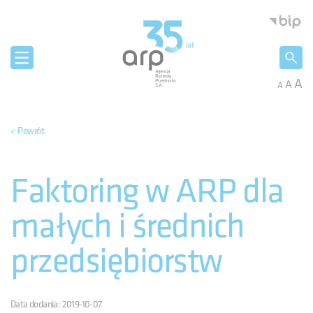
Panel zarządzania plikami cookies
Agencja 
A
A
A
< Powrót
Faktoring w ARP dla
małych i średnich
przedsiębiorstw
Data dodania: 2019-10-07