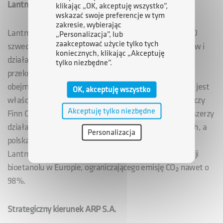
Lantmännen – silny partner dla polskiej innowacji
klikając „OK, akceptuję wszystko”,
wskazać swoje preferencje w tym
zakresie, wybierając
Lantmännen ek. för. to spółdzielnia należąca do 17 000
„Personalizacja”, lub
zaakceptować użycie tylko tych
szwedzkich rolników, zatrudniająca 12 000 pracowników i
koniecznych, klikając „Akceptuję
działająca w ponad 20 krajach. Z rocznymi obrotami
tylko niezbędne”.
przekraczającymi 70 mld koron szwedzkich, koncern
obejmuje pełny łańcuch wartości – od pola do stołu – i jest
OK, akceptuję wszystko
właścicielem znanych marek, takich jak AXA, Bonjour czy
Akceptuję tylko niezbędne
Finn Crisp. Dzięki przejęciu Ekobenz, Lantmännen rozszerzy
działalność w obszarze zrównoważonych paliw ciekłych, a
Personalizacja
polska spółka zyska dostęp do wiedzy i doświadczenia
Lantmännen Biorefineries – jednego z liderów produkcji
bioetanolu w Europie, ograniczającego emisję CO₂ nawet o
98%.
Strategiczny kierunek ARP S.A.