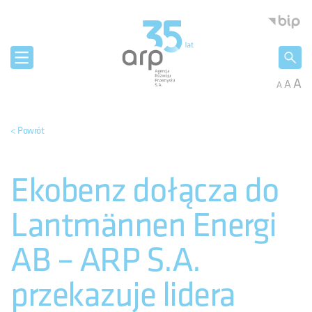
Panel zarządzania plikami cookies
Agencja 
A
A
A
< Powrót
Ekobenz dołącza do
Lantmännen Energi
AB – ARP S.A.
przekazuje lidera