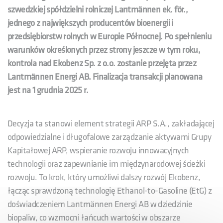
szwedzkiej spółdzielni rolniczej Lantmännen ek. för.,
jednego z największych producentów bioenergii i
przedsiębiorstw rolnych w Europie Północnej. Po spełnieniu
warunków określonych przez strony jeszcze w tym roku,
kontrola nad Ekobenz Sp. z o.o. zostanie przejęta przez
Lantmännen Energi AB. Finalizacja transakcji planowana
jest na 1 grudnia 2025 r.
Decyzja ta stanowi element strategii ARP S.A., zakładającej
odpowiedzialne i długofalowe zarządzanie aktywami Grupy
Kapitałowej ARP, wspieranie rozwoju innowacyjnych
technologii oraz zapewnianie im międzynarodowej ścieżki
rozwoju. To krok, który umożliwi dalszy rozwój Ekobenz,
łącząc sprawdzoną technologię Ethanol-to-Gasoline (EtG) z
doświadczeniem Lantmännen Energi AB w dziedzinie
biopaliw, co wzmocni łańcuch wartości w obszarze