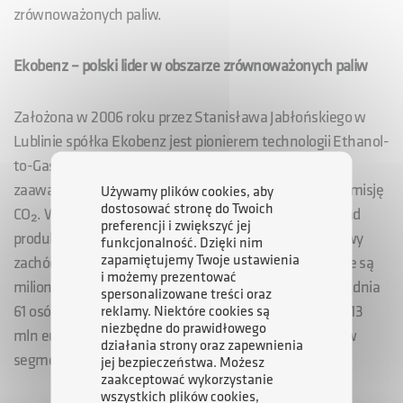
zrównoważonych paliw.
Ekobenz – polski lider w obszarze zrównoważonych paliw
Założona w 2006 roku przez Stanisława Jabłońskiego w
Lublinie spółka Ekobenz jest pionierem technologii Ethanol-
to-Gasoline (EtG), umożliwiającej produkcję
zaawansowanych biopaliw znacząco ograniczających emisję
Używamy plików cookies, aby
dostosować stronę do Twoich
CO₂. W 2017 roku firma uruchomiła nowoczesny zakład
preferencji i zwiększyć jej
produkcyjny w Bogumiłowie (2,5 godziny na południowy
funkcjonalność. Dzięki nim
zapamiętujemy Twoje ustawienia
zachód od Warszawy), w którym corocznie wytwarzane są
i możemy prezentować
miliony litrów zrównoważonego paliwa. Ekobenz zatrudnia
spersonalizowane treści oraz
61 osób, osiągając w 2024 roku przychody na poziomie 13
reklamy. Niektóre cookies są
niezbędne do prawidłowego
mln euro, a jej produkty znajdują zastosowanie m.in. w
działania strony oraz zapewnienia
segmencie paliw specjalnych.
jej bezpieczeństwa. Możesz
zaakceptować wykorzystanie
wszystkich plików cookies,